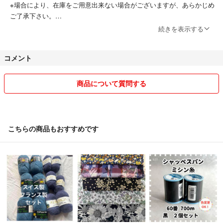
※当方で二度洗濯しております。古物特有の匂いがございます。ご注文
※場合により、在庫をご用意出来ない場合がございますが、あらかじめ
後、洗濯や着用により、ダメージや匂い戻り等が生じたとしても返金や交
ご了承下さい。
換の対象外です。あらかじめご理解いただける方のみご注文ください。
※領収書の発行は行なっておりません。
続きを表示する
■注意事項■
1.商品について
コメント
海外輸入品は、日本製造品に比べ、縫製が粗かったり、ほつれ、汚れな
・アジと思われる些細な汚れやダメージなどに関しましては記載しない場
どがある場合がございます。気になる方はご購入をお控えください。
合がございます。説明以外に気になる点がございましたら、お気軽にご質
商品について質問する
問下さい。
2.古着について
※デッドストック等の一部のアイテムを除き、当方で洗濯を行っており
・モニター環境によって実物との色の差異が生じる事が御座いますので、
ます。
気になる方は必ずご質問下さい。
※アジと思われる範囲内の傷や汚れなどは記載しない場合が御座います
こちらの商品もおすすめです
ので、気になる点がございましたらお問い合わせください。
・和服は海外の製品に比べ、耐久性を重視して作られておりません。雑に
着たり、洗濯をすると解れたり、破れたりすることがございます。
3.商品の画像や仕様について
※モニター環境等により、若干画像と現物の色合いが異なる場合があり
ます。画像と現物の色合いが違ったなどの評価はお控えください。
※製造メーカーの仕様変更により、数種類のタグが混在したり、仕様が
若干異なる場合がございます。お選びいただいたり、返品、クレームは
お受けできかねます。