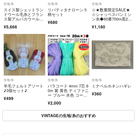
生地/糸
生地/糸
生地/糸
4.梱包について
スイス製シェットラン
リバティタナローン５
☆★数量限定SALE★
簡易梱包になります。小さく折り畳み圧縮する為、皺がある場合がござ
ドウール毛糸とフラン
柄セット
☆シャッペスパンミシ
ス製アルパカウール毛
ン糸◆60番700m黒2個
います。発送方法にもよりますが、基本的に封筒や紙袋に入れての発送
¥680
糸セット
セット
¥5,666
¥1,180
です。
5.配送方法について
商品によって異なります。当方の指定した発送のみとさせていただきま
す。なお、お客様からの発送方法のご指定はお断りさせていただきま
す。
破損や汚損、紛失等の運送事故が発生した場合も、当方で責任は負いま
生地/糸
生地/糸
生地/糸
せん。また、返金等も行いません。あらかじめご了承頂ける方のみ、ご
羊毛フェルトアソート
パラコード 4mm 7芯 6
ミナペルホネンハギレ
注文ください。
♪3個セット♪
0m 紫 黄色 ティファニ
¥360
ー ブルー 水色 コー
¥499
ド 紐 手芸 素材 材
以上、全てをご理解頂いた上でご購入ください。
¥2,000
料 編み物 ハンドメイ
ド
ご購入と同時に、上記内容に同意したとさせていただきます。
VINTAGEの生地/糸のおすすめ