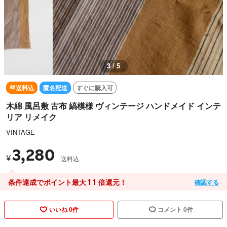
3 / 5
送料込
匿名配送
すぐに購入可
木綿 風呂敷 古布 縞模様 ヴィンテージ ハンドメイド インテ
リア リメイク
VINTAGE
3,280
¥
送料込
11
条件達成でポイント最大
倍還元！
確認する
いいね 0件
コメント 0件