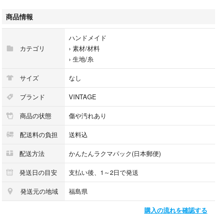
文字は、戦後の日本が再び立ち上がろうとしていた時代の息づかいを、今
に伝えてくれます。
商品情報
手に触れると、何度も洗われ、使い、愛されてきた布ならではの、柔らか
ハンドメイド
く穏やかな質感が静かに響きます。
カテゴリ
›
素材/材料
›
生地/糸
小さな破れや汚れは、欠点ではなく、時代を生き抜いた証。そこに宿る温
度こそ、この布の美しさだと感じます。
サイズ
なし
89×92cmのサイズは、ただ「包む」ためだけではなく、暮らしの景色を少
ブランド
VINTAGE
しだけ豊かにしてくれる存在。
商品の状態
傷や汚れあり
テーブルに広げれば、触れる光が布の凹凸にやわらかく落ち、壁に飾れ
配送料の負担
送料込
ば、ひそやかな力強さが空間を満たします。
配送方法
かんたんラクマパック(日本郵便)
新しい作品として生まれ変わらせる手仕事にも、深いやさしさを添えてく
れます。
発送日の目安
支払い後、1～2日で発送
発送元の地域
福島県
今、このような日本の古布は海外で高く評価され、アートやリメイクの素
材として求められる機会が増えています。
購入の流れを確認する