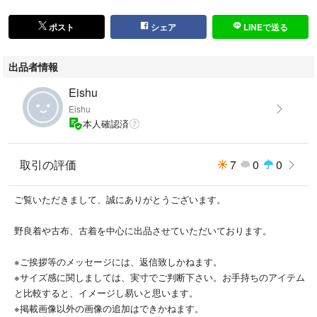
誰かの暮らしの中で、再び息を吹き返す可能性を秘めた一枚です。
ポスト
シェア
LINEで送る
※圧縮して発送致しますので、シワがつく可能性がございます。あらかじ
めご了承下さいますようお願い申し上げます。
出品者情報
■サイズ■
Eishu
Eishu
・約88 × 約92 cm
本人確認済
※多少の誤差はご了承下さい。
取引の評価
7
0
0
■状態■
ご覧いただきまして、誠にありがとうございます。
汚れや破れがございます。
野良着や古布、古着を中心に出品させていただいております。
以前の所有者の方のお名前等が記載されています。（画像加工させていた
だきました。）
※ご挨拶等のメッセージには、返信致しかねます。
※サイズ感に関しましては、実寸でご判断下さい。お手持ちのアイテム
古い物に、ご理解の無い方はご注文をお控えください。
と比較すると、イメージし易いと思います。
※掲載画像以外の画像の追加はできかねます。