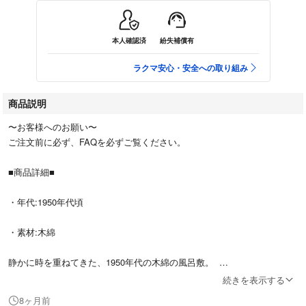
本人確認済
紛失補償有
ラクマ安心・安全への取り組み
商品説明
〜お客様へのお願い〜
ご注文前に必ず、FAQを必ずご覧ください。
■商品詳細■
・年代:1950年代頃
・素材:木綿
静かに時を重ねてきた、1950年代の木綿の風呂敷。
続きを表示する
細やかな縞模様の上に大きく染め抜かれた「独立記念蚕業復興共進会」の
8ヶ月前