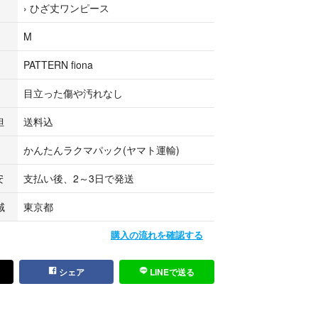
›
ひざ丈ワンピース
方のみお願いいたします。
M
PATTERN fiona
ア
目立った傷や汚れなし
ス
担
送料込
かんたんラクマパック(ヤマト運輸)
デ
安
支払い後、2～3日で発送
域
東京都
購入の流れを確認する
シェア
LINEで送る