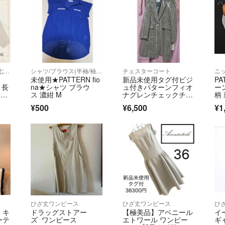
シャツ/ブラウス(長袖/七分)
シャツ/ブラウス(半袖/袖なし)
チェスターコート
ニ
R
未使用★PATTERN fio
新品未使用タグ付ビジ
PA
 長
na★シャツ ブラウ
ュ付きパターンフィオ
ー
 刺
ス 濃紺 M
ナグレンチェックチェ
柄
スターコートM
ータ
¥500
¥6,500
¥1
◇
ひざ丈ワンピース
ひざ丈ワンピース
ひ
 キ
ドラッグストアー
【極美品】アベニール
イ
ーテ
ズ ワンピース
エトワール ワンピー
ギ