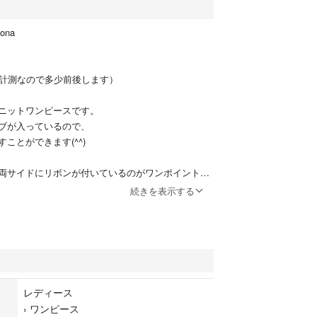
ona
自己計測なので多少前後します）
ニットワンピースです。
ブが入っているので、
ことができます(^^)
両サイドにリボンが付いているのがワンポイントで
続きを表示する
レアになっているので、
ミニンコーデが好きな方にオススメの一着。
す。
少毛羽立ちがあります
レディース
›
ワンピース
管理なので、