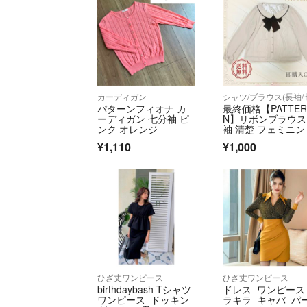
カーディガン
パターンフィオナ カ
最終価格【PATTE
ーディガン 七分袖 ピ
N】リボンブラウス
ンク オレンジ
袖 清楚 フェミニン
繍 ビジュー
¥1,110
¥1,000
ひざ丈ワンピース
ひざ丈ワンピース
birthdaybash Tシャツ
ドレス ワンピース
ワンピース ドッキン
ラキラ キャバ パ