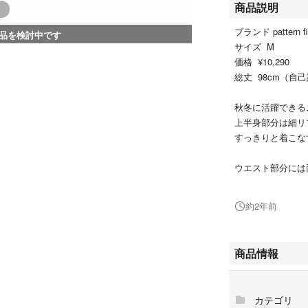
商品説明
ブランド pattern fi
品を検討中です
サイズ M
価格 ¥10,290
総丈 98cm（
秋冬に活躍できる
上半身部分は細リ
すっきりと着こなす
ウエスト部分には
す。
スカート部分はフ
約2年前
可愛らしく、フェ
裏地も付いていま
商品情報
ニットなので、多
（写真参照）
カテゴリ
中古品および自己