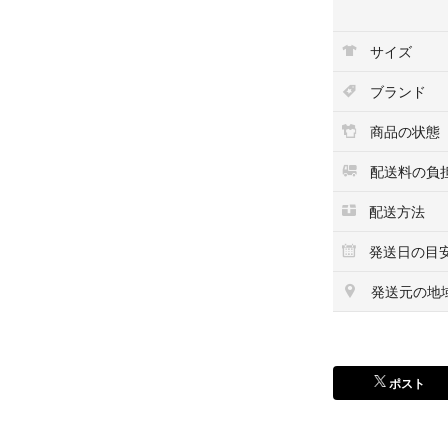
ご理解いただける
サイズ
カラー···ブルー
柄···無地
ブランド
シルエット···フレ
季節···秋冬
商品の状態
#ニットワンピー
配送料の負
#秋冬コーデ
配送方法
#フェミニンコー
#ワンピース
発送日の目
発送元の地
ポスト