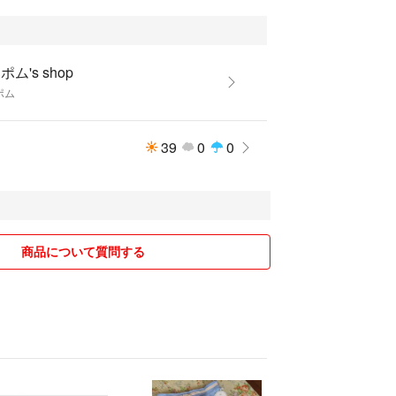
ポム's shop
ポム
39
0
0
商品について質問する