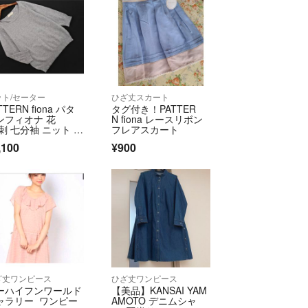
ット/セーター
ひざ丈スカート
TTERN fiona パタ
タグ付き！PATTER
ンフィオナ 花
N fiona レースリボン
 刺 七分袖 ニット セ
フレアスカート
ー sizeM/グレー ■
,100
¥900
 レディース
ざ丈ワンピース
ひざ丈ワンピース
ーハイフンワールド
【美品】KANSAI YAM
ャラリー ワンピー
AMOTO デニムシャ