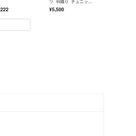
ツ 羽織り チュニック
ワンピース M 山本寛
,222
¥5,500
斎