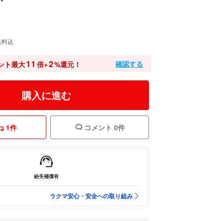
送料込
11
2
確認する
ント最大
倍+
%還元！
購入に進む
 1件
コメント 0件
紛失補償有
ラクマ安心・安全への取り組み