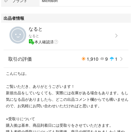
ブランド
Microsoft
ご不明点などございましたら、コメント欄よりお気軽にお問い合わせくだ
出品者情報
さい。
なると
よろしくお願いします。
なると
本人確認済
#Windows10
#Windows10PRO
#Windows10Home
取引の評価
1,910
9
1
#Windows10プロタクトキー
#Windows11
こんにちは。
ご覧いただき、ありがとうございます！
新規出品をしていなくても、実際には在庫がある場合もあります。もし
気になる品がありましたら、どこの出品コメント欄からでも構いません
ので、お気軽にお問い合わせいただければと思います。
⭐︎受取りについて
購入後は基本、商品到着日には受取りをさせていただきます。
購入者様の受取りについても到着後、商品の確認をされましたら速やか