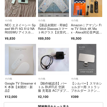
その他
その他
その他
NEC エヌイーシー Sp
【新品未開封・即納】
Amazon｜アマゾン Fi
eed Wi-Fi 5G X12 NA
Rokid Glassesスマー
re TV Stick 4K Ma
R03SWU アイスホワ
トAIグラス【次世代の
x - Alexa対応音声認識
イト SIMフリー ACア
視界】
リモコン 第3世代 付
¥6,830
¥89,550
¥6,500
ダプター付
属 ストリーミ…
その他
その他
その他
Google TV Streamer 4
【動作確認済】バー
【シルバー】スマホシ
K 本体【未開封・新
トル BURTLE 空調
ョルダー用 ストラッ
品】
服 充電器 ACアダプタ
プホルダー ステンレ
ー AC2130
ス
¥12,000
¥2,100
¥399
関連商品をもっと見る