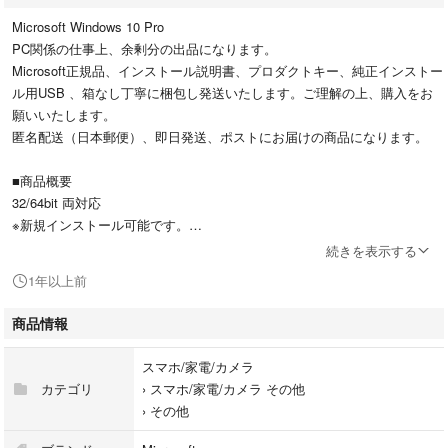
Microsoft Windows 10 Pro
PC関係の仕事上、余剰分の出品になります。
Microsoft正規品、インストール説明書、プロダクトキー、純正インストー
ル用USB 、箱なし丁寧に梱包し発送いたします。ご理解の上、購入をお
願いいたします。
匿名配送（日本郵便）、即日発送、ポストにお届けの商品になります。
■商品概要
32/64bit 両対応
※新規インストール可能です。
※プロダクトキーは未使用なので問題なく認証できます。(キーを導入する
続きを表示する
場合はパソコンの環境を整えてからご利用ください)
1年以上前
※オンライン認証
商品情報
※日本語版、多言語対応可能。
※永続ライセンス 認証保証。
スマホ/家電/カメラ
※ Windows PC 1台で利用可能。
カテゴリ
›
スマホ/家電/カメラ その他
※Windows7や8.1、10home版からアップグレード可能、bootcampにも利
›
その他
用可能
※Windows10 PROにてテレワークが可能です。