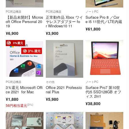
PC周辺機器
PC周辺機器
ノートPC
【新品未開封】Micros
正常動作品 Xbox ワイ
Surface Pro 8 ／Cor
oft Office Personal 20
ヤレスアダプター fo
e i5 11世代／LTE内蔵
19
r Windows10 11
¥61,800
¥6,900
¥3,900
3%還元
PC周辺機器
その他
ノートPC
3％還元 Microsoft Offi
Office 2021 Professio
Surface Pro7 第10世
ce 2021 for Mac
nal Plus
代i5 SSD128GB オフ
ィス 2in1
¥1,880
¥5,980
¥38,800
(3%)
56円相当還元