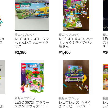
積み木/ブロック
積み木/ブロック
積
３８
レゴ ４１７４１ ワン
レゴ ４１４４０ ハー
L
ス
ちゃんレスキュートラ
トレイクシティのパン
ズ 
ック
屋さん
8 
¥2,380
¥1,400
¥3
積み木/ブロック
積み木/ブロック
積
ン
LEGO 30721 フラワー
レゴフレンズ うきう
レ
 よ
スタンド ウィズ ロー
きハッピー・バス
ン