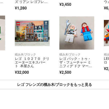
書
ズ リアン レゴフレン
ウ
¥3,450
ズ
¥1,280
¥6
積み木/ブロック
積み木/ブロック
積
レゴ １０２７０ クリ
レゴ バック・トゥ・
L
エーターエキスパー
ザ・フューチャー ミ
ロ
ト 本屋さん
ニフィグ ドク マーテ
¥2
ィ
¥32,000
¥2,500
レゴ フレンズの積み木/ブロックをもっと見る