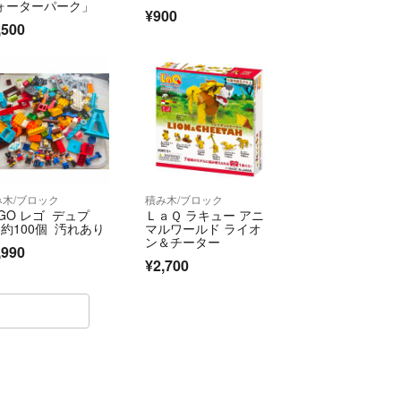
ォーターパーク」
¥900
,500
み木/ブロック
積み木/ブロック
EGO レゴ デュプ
ＬａＱ ラキュー アニ
 約100個 汚れあり
マルワールド ライオ
ン＆チーター
,990
¥2,700