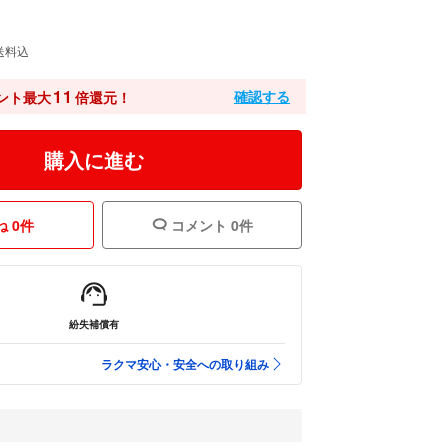
送料込
11
確認する
ント最大
倍還元！
購入に進む
 0件
コメント 0件
紛失補償有
ラクマ安心・安全への取り組み