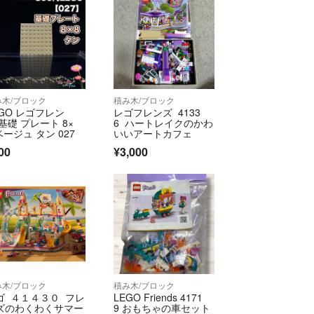
み木/ブロック
積み木/ブロック
EGO レゴフレン
レゴフレンズ 4133
基礎 プレート 8×
6 ハートレイクのかわ
ベージュ タン 027
いいアートカフェ
00
¥3,000
み木/ブロック
積み木/ブロック
ゴ ４１４３０ フレ
LEGO Friends 4171
ズのわくわくサマー
9 おもちゃの車セット