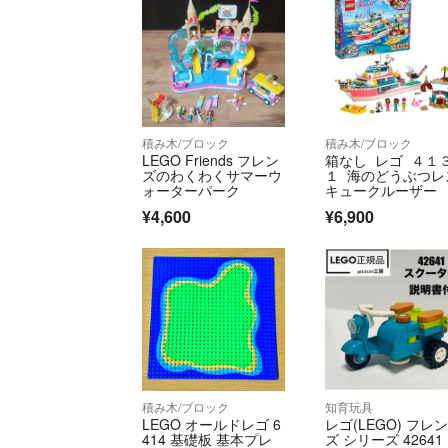
積み木/ブロック
積み木/ブロック
LEGO Friends フレン
箱なし レゴ ４１
ズのわくわくサマーウ
１ 海のどうぶつレ
ォーターパーク
キュークルーザー
¥4,600
¥6,900
積み木/ブロック
知育玩具
LEGO オールドレゴ 6
レゴ(LEGO) フレ
414 基礎板 基本プレ
ズ シリーズ 42641