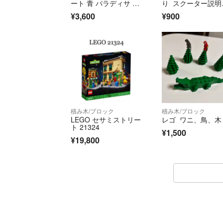
ート 青 パラディサ フ
り スクーター説明
レンズ
付き
¥3,600
¥900
積み木/ブロック
積み木/ブロック
LEGO セサミストリー
レゴ ワニ、鳥、木
ト 21324
¥1,500
¥19,800