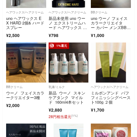
ヘアワックス/ヘアクリーム
ヘアワックス/ヘアクリーム
BBクリーム
uno ヘアワックス E
新品未使用 uno ウー
uno ウーノ フェイス
X HARD 2個& ハード
ノ エクストリームハ
カラークリエイタ
スプレー
ード ヘアワックス 15
ー カバー メンズBBク
g ミニ
リーム SPF3
¥2,500
¥798
¥1,000
1%還元
BBクリーム
乳液/ミルク
ヘアワックス/ヘアクリーム
ウーノ フェイスカラ
新品 ウーノ スキン
ミルボンアンド パフ
ークリエイター3種
ケアタンク マイル
フィニッシングペース
ド 160ml4本セット
ト100g ２個
¥2,000
¥2,880
¥1,700
(1%)
28円相当還元