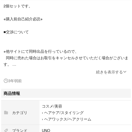
2個セットです。
※購入前自己紹介必読※
■交渉について
※他サイトにて同時出品を行っているので、
同時に売れた場合はお取引をキャンセルさせていただく場合がございま
す。
申し訳ありませんがご了承ください。
続きを表示する
3年弱前
※此方の商品は処分価格でのご提供ですので、値下げは受け付けかねます
ので予めご了承の上、ご購入いただけます様お願い申し上げます。
商品情報
■注意事項
コスメ/美容
カテゴリ
›
ヘアケア/スタイリング
※初期傷、初期汚れがある場合がございます。ご了承ください。
›
ヘアワックス/ヘアクリーム
※通常ご入金より2～3日での発送となります。
※やむを得ない理由等で発送が遅れる場合は取引メッセージにてご連絡致
ブランド
UNO