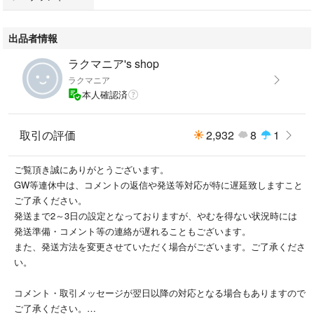
します。
※他サイトにて同時出品を行っているので、同時に売れた場合はお取引を
出品者情報
キャンセルさせていただく場合がございます。
※商品は画像が全てですのでご確認の上ご購入ください。
ラクマニア's shop
箱にスレなど傷みがございますが、製品自体に影響はございません。
ラクマニア
本人確認済
取引の評価
2,932
8
1
ご覧頂き誠にありがとうございます。
GW等連休中は、コメントの返信や発送等対応が特に遅延致しますこと
ご了承ください。
発送まで2～3日の設定となっておりますが、やむを得ない状況時には
発送準備・コメント等の連絡が遅れることもございます。
また、発送方法を変更させていただく場合がございます。ご了承くださ
い。
コメント・取引メッセージが翌日以降の対応となる場合もありますので
ご了承ください。