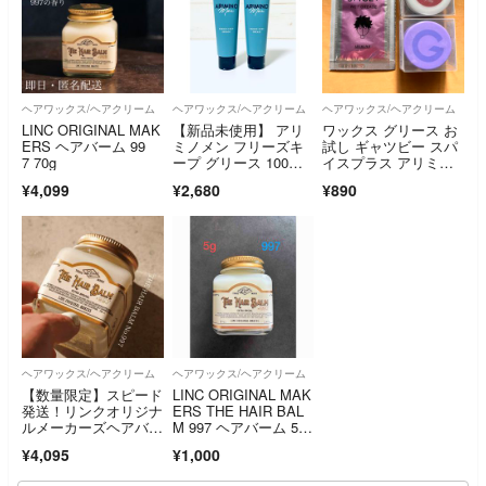
ヘアワックス/ヘアクリーム
ヘアワックス/ヘアクリーム
ヘアワックス/ヘアクリーム
LINC ORIGINAL MAK
【新品未使用】 アリ
ワックス グリース お
ERS ヘアバーム 99
ミノメン フリーズキ
試し ギャツビー スパ
7 70g
ープ グリース 100
イスプラス アリミ
g ２個
ノ ミニ 試供品
¥4,099
¥2,680
¥890
ヘアワックス/ヘアクリーム
ヘアワックス/ヘアクリーム
【数量限定】スピード
LINC ORIGINAL MAK
発送！リンクオリジナ
ERS THE HAIR BAL
ルメーカーズヘアバー
M 997 ヘアバーム 5
ムNo997 70g
g お試し
¥4,095
¥1,000