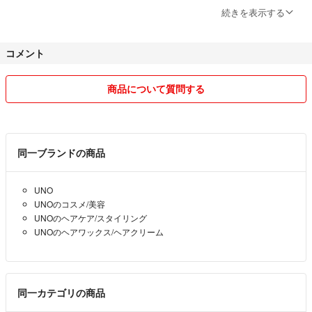
※土曜日・日曜日・祝日は発送しません。
続きを表示する
※ゴールデンウイークは発送いたしません。
コメント
※年末年始12月31日～1月4日の期間にご購入いただいた場合は、1月5日
より順次対応となります。
ご了承下さい。
商品について質問する
※他サイトにて同時出品を行っているので、同時に売れた場合はお取引
をキャンセルさせていただく場合が
ございます。
同一ブランドの商品
※値下げは受付しておりません。
UNO
値下げコメントがあった場合は、返信せず削除いたします。
UNOのコスメ/美容
UNOのヘアケア/スタイリング
※セットで出品しているものは単品売り致しません。
UNOのヘアワックス/ヘアクリーム
「～だけ購入希望です」「バラ売りできますか？」といったコメントも
返信せず削除いたします。ご了承ください。
※取り置き、専用はトラブルの元になりますので受付しておりません。
同一カテゴリの商品
ご了承ください。