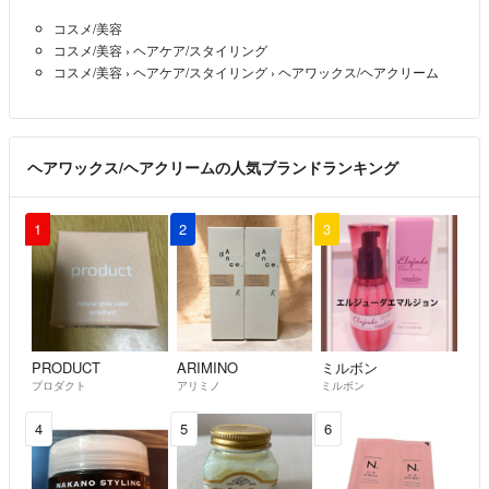
コスメ/美容
※返品交換等は受付致しておりませんので、ご了承の上ご購入下さい。
コスメ/美容
›
ヘアケア/スタイリング
コスメ/美容
›
ヘアケア/スタイリング
›
ヘアワックス/ヘアクリーム
随時出品して行きますので宜しくお願い致します。
ヘアワックス/ヘアクリームの人気ブランドランキング
1
2
3
PRODUCT
ARIMINO
ミルボン
プロダクト
アリミノ
ミルボン
4
5
6