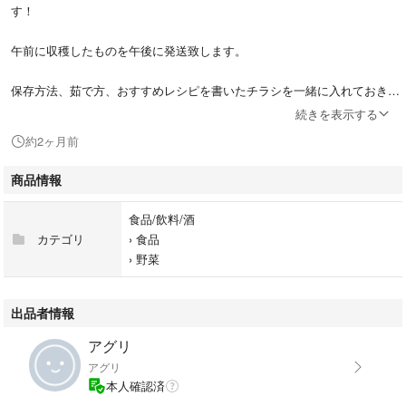
す！
午前に収穫したものを午後に発送致します。
保存方法、茹で方、おすすめレシピを書いたチラシを一緒に入れておきま
すので参考にしてみて下さい。
続きを表示する
約2ヶ月前
＊常温発送の為痛みがでる場合があります。ご了承の上ご購入お願い致し
ます。
商品情報
＊クール便をご希望の方はお知らせ下さい。
食品/飲料/酒
＊2キロや3キロご注文ご希望の方はお知らせ下さい。
カテゴリ
›
食品
›
野菜
＊市場の相場により出品時価格の変更があります。
＊北海道、沖縄の方は航空搭載致しますのでご購入後にお知らせ下さい。
出品者情報
アグリ
こちらの商品はポストに投函になりますので受け取り不要です。
アグリ
本人確認済
＊基本支払い後翌日に発送致します。