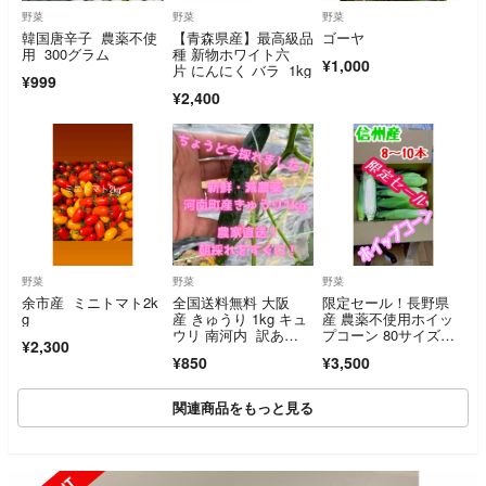
野菜
野菜
野菜
韓国唐辛子 農薬不使
【青森県産】最高級品
ゴーヤ
用 300グラム
種 新物ホワイト六
¥1,000
片 にんにく バラ 1kg
¥999
¥2,400
野菜
野菜
野菜
余市産 ミニトマト2k
全国送料無料 大阪
限定セール！長野県
g
産 きゅうり 1kg キュ
産 農薬不使用ホイッ
ウリ 南河内 訳あ
プコーン 80サイズ
¥2,300
り おいしい
箱 箱込み5㎏以内②
¥850
¥3,500
関連商品をもっと見る
SOLD OUT