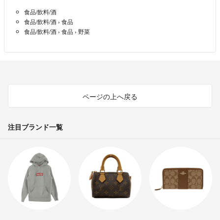
食品/飲料/酒
食品/飲料/酒
›
食品
食品/飲料/酒
›
食品
›
野菜
ページの上へ戻る
注目ブランド一覧