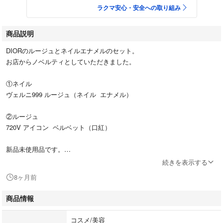
ラクマ安心・安全への取り組み
商品説明
DIORのルージュとネイルエナメルのセット。
お店からノベルティとしていただきました。
①ネイル
ヴェルニ999 ルージュ（ネイル エナメル）
②ルージュ
720V アイコン ベルベット（口紅）
新品未使用品です。
素人の自宅保管であることをご理解いただける方のみご購入ください
続きを表示する
8ヶ月前
防水対策を行い匿名配送します。
商品情報
#ネイルエナメル
#コスメ
コスメ/美容