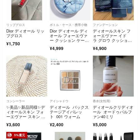
リップグロス
ボトル・ケース・携帯小物
ファンデーション
Dior ディオール リッ
Dior ディオール ディ
ディオールスキン フ
プグロス
オール フォーエヴァ
ォーエヴァー イド
ー クッション ケー
ラ グロウ クッショ
¥1,750
ス ブルーボウ
ン 12g 1N ニュートラ
¥4,999
¥4,900
ル
コンシーラー
アイシャドウ
香水(女性用)
✨️美品✨️新品同様✨️デ
ディオール バックス
ディオールクリディオ
ィオールスキン フォ
テージアイパレッ
ール オードゥパルフ
ーエヴァー スキン コ
ト 001 ウォーム
ァン40ミリ
レクト コンシーラ
¥3,600
¥2,400
¥5,000
ー 0Nニュートラル
5%還元