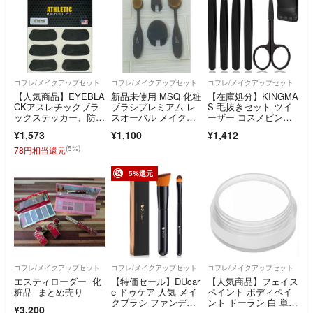
コフレ/メイクアップセット
コフレ/メイクアップセット
コフレ/メイクアップセット
【人気商品】EYEBLA
新品未使用 MSQ 化粧
【在庫処分】KINGMA
CKアスレチックブラ
ブラシプレミアム レ
S 毛抜きセット ツイ
ックステッカー、防眩
スオーバル メイクブ
ーザー コスメピンセ
性、肌への密着性
ラシA B 2個
ット先細 先斜
¥1,573
¥1,100
¥1,412
(5%)
78円相当還元
5%還元
コフレ/メイクアップセット
コフレ/メイクアップセット
コフレ/メイクアップセット
エスティローダー 化
【特価セール】DUcar
【人気商品】フェイス
粧品 まとめ売り
e ドゥケア 人気 メイ
ペイント ボディペイ
クブラシ ファンデー
ント ドーラン 白 単
¥3,200
ションブラシ
色 白塗り 油性