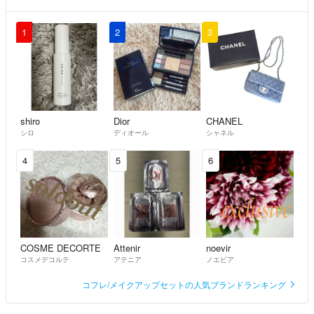
1
2
3
shiro
Dior
CHANEL
シロ
ディオール
シャネル
4
5
6
COSME DECORTE
Attenir
noevir
コスメデコルテ
アテニア
ノエビア
コフレ/メイクアップセットの人気ブランドランキング