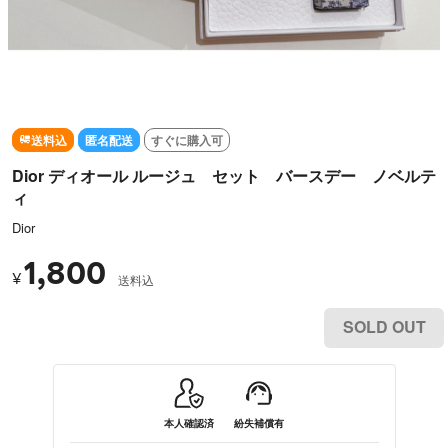
送料込
匿名配送
すぐに購入可
Dior ディオール ルージュ セット バースデー ノベルテ
ィ
Dior
1,800
¥
送料込
SOLD OUT
本人確認済
紛失補償有