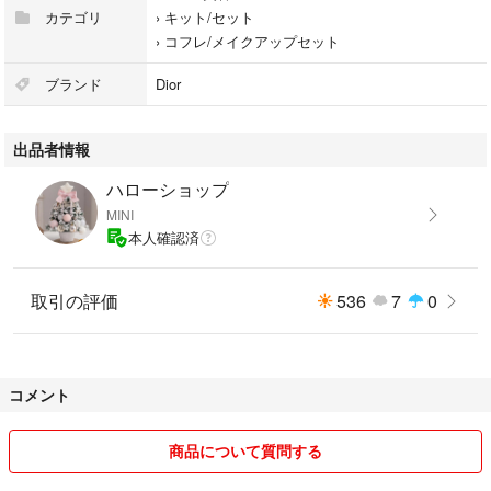
#ディオール
カテゴリ
›
キット/セット
#Dior
›
コフレ/メイクアップセット
#DIOR
#ChristianDior
ブランド
Dior
#ルージュディオール
出品者情報
ハローショップ
MINI
本人確認済
取引の評価
536
7
0
コメント
商品について質問する