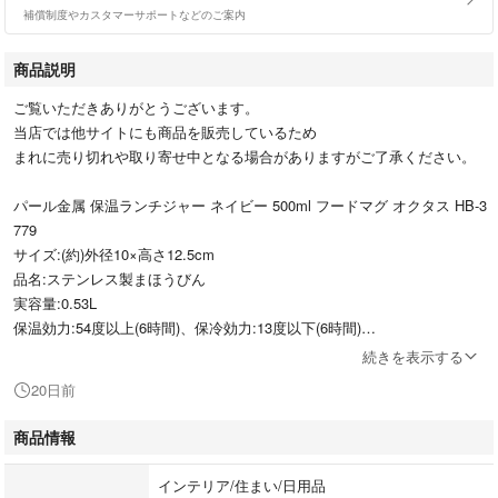
補償制度やカスタマーサポートなどのご案内
商品説明
ご覧いただきありがとうございます。
当店では他サイトにも商品を販売しているため
まれに売り切れや取り寄せ中となる場合がありますがご了承ください。
パール金属 保温ランチジャー ネイビー 500ml フードマグ オクタス HB-3
779
サイズ:(約)外径10×高さ12.5cm
品名:ステンレス製まほうびん
実容量:0.53L
保温効力:54度以上(6時間)、保冷効力:13度以下(6時間)
材料の種類:内びん(本体内側)/ステンレス鋼、胴部(本体外側)/ステンレス鋼
続きを表示する
(アクリル樹脂塗装)、ふた栓/ポリプロピレン(発泡スチロール内蔵)、パッ
20日前
キン・弁パッキン/シリコーンゴム
真空二重構造で温かいスープから、冷たい麺類までお使い頂けます
商品情報
広い飲み口で注ぎやすく、お手入れも簡単
保温・保冷OK
インテリア/住まい/日用品