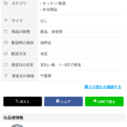
たっぷる入る500ml
カテゴリ
›
キッチン/食器
具沢山スープでしっかりおかず
›
弁当用品
cb9eB07FNP4MSPdde2
サイズ
なし
最後までご確認頂き誠にありがとうございました。
上記をご確認頂き、ご購入いただけましたら幸いです。
商品の状態
新品、未使用
何かご不明な点がございましたらお気軽にメッセージからお問い合わせ下
配送料の負担
送料込
さい。
配送方法
未定
発送日の目安
支払い後、1～2日で発送
発送元の地域
千葉県
購入の流れを確認する
ポスト
シェア
LINEで送る
出品者情報