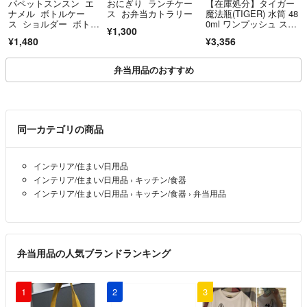
パペットスンスン エ
おにぎり ランチケー
【在庫処分】タイガー
ナメル ボトルケー
ス お弁当カトラリー
魔法瓶(TIGER) 水筒 48
ス ショルダー ボトル
0ml ワンプッシュ ステ
¥1,300
カバー 新品未使用
ン
¥1,480
¥3,356
弁当用品のおすすめ
同一カテゴリの商品
インテリア/住まい/日用品
インテリア/住まい/日用品
›
キッチン/食器
インテリア/住まい/日用品
›
キッチン/食器
›
弁当用品
弁当用品の人気ブランドランキング
1
2
3