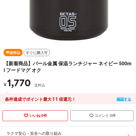
送料込
すぐに購入可
【新着商品】パール金属 保温ランチジャー ネイビー 500m
l フードマグ オク
1,770
¥
送料込
11
条件達成でポイント最大
倍還元！
確認する
いいね 0件
コメント 0件
ラクマ安心・安全への取り組み