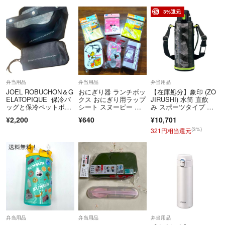
3%還元
弁当用品
弁当用品
弁当用品
JOEL ROBUCHON＆G
おにぎり器 ランチボッ
【在庫処分】象印 (ZO
ELATOPIQUE 保冷バ
クス おにぎり用ラップ
JIRUSHI) 水筒 直飲
ッグと保冷ペットボト
シート スヌーピー デ
み スポーツタイプ ス
ルカバー
ィズニー お弁当セッ
テンレ
¥2,200
¥640
¥10,701
ト ピクニック お出か
け 遠出 お昼
(3%)
321円相当還元
弁当用品
弁当用品
弁当用品