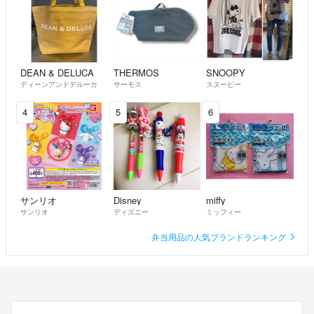
DEAN & DELUCA
THERMOS
SNOOPY
ディーンアンドデルーカ
サーモス
スヌーピー
4
5
6
サンリオ
Disney
miffy
サンリオ
ディズニー
ミッフィー
弁当用品の人気ブランドランキング