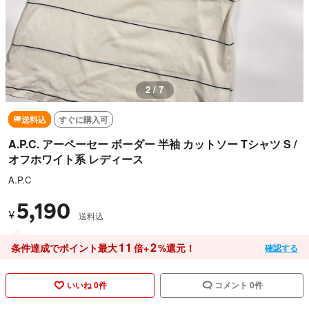
2 / 7
送料込
すぐに購入可
A.P.C. アーペーセー ボーダー 半袖 カットソー Tシャツ S /
オフホワイト系 レディース
A.P.C
5,190
¥
送料込
11
2
条件達成でポイント最大
倍+
%還元！
確認する
いいね 0件
コメント 0件