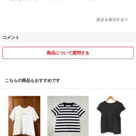
続きを表示する
・営業日：平日 12:00～17:00
・配送日：1～2営業日以内
コメント
※土日祝は休業となっております。
・当ショップは複数のECモールでも販売を行っているため、タイミン
商品について質問する
グによっては商品をご用意できない場合がございます。あらかじめご了
承ください。
・商品に関するご不明点がございましたら、お気軽にお問い合わせくだ
さい。
こちらの商品もおすすめです
・匿名配送も承っております。
・同梱発送も可能です。ご希望の方はご相談ください。
運営会社：株式会社ファンブロス
〒550-0012 大阪府大阪市西区立売堀1-14-2 日立ビル2F
古物商許可証：大阪府公安委員会 第62107R031249号
＝＝＝＝＝＝＝＝＝＝＝＝＝＝