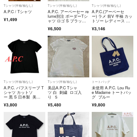
こちらのアカウントは、ラクマ公式パートナーである株式会社ファンブ
Tシャツ(半袖/袖なし)
Tシャツ(半袖/袖なし)
Tシャツ(半袖/袖なし)
ロスが運営しております。
A.P.C / Tシャツ
A.P.C. アーペーセー re
A.P.C.(アーペーセ
lume別注 ボーダーTシ
ー) ラメ 前V 半袖 カッ
¥1,499
ャツ ロゴ S ブラック×
トソー レディース ト
▼特定商取引法に基づく表記
ホワイト
ップス
¥6,500
¥3,146
https://fril.jp/ts/official/law/a103/
▼返品特約
https://fril.jp/ts/official/law/a103/#return_policy
Tシャツ(半袖/袖なし)
Tシャツ(半袖/袖なし)
トートバッグ
A.P.C. パフスリーブ T
美品A.P.C Tシャ
未使用 A.P.C. Lou Ru
シャツ カットソ
ツ 白 刺繍 ロゴ入
e Madame トートバッ
ー 黒 S 日本製 美
り Ｓ
グ ブルー
品 試着のみ
¥3,800
¥5,480
¥9,800