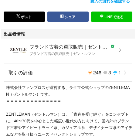
購入の流れを確認する
なもの
【B】着用感が少なく、汚れやダメージが気にならないもの
【C】着用感があり、汚れやダメージが見られるもの
ポスト
シェア
LINEで送る
【D】汚れやダメージが目立つもの
━━━━━━━━━━━━━━
出品者情報
※ご購入前に必ず「SHOPPING GUIDE」や「ストア情報」をご確認いた
ブランド古着の買取販売｜ゼントルマン
だき、
ブランド古着の買取販売｜ゼントルマン
内容にご納得のうえでご注文をお願いいたします。
取引の評価
246
3
1
株式会社ファンブロスが運営する、ラクマ公式ショップのZENTLEMA
N（ゼントルマン）です。
＝＝＝＝＝＝＝＝＝＝＝＝＝＝
ZENTLEMAN（ゼントルマン）は、「青春を受け継ぐ」をコンセプト
に、40〜70代を中心とした幅広い世代の方に向けて、国内外のブラン
ド古着やアイビートラッド系、カジュアル系、デザイナーズ系のアイテ
ムなどを取り扱うユーズドセレクトショップです。