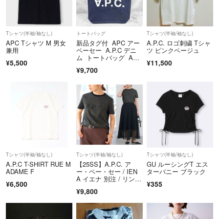
Tシャツ(半袖/袖なし)
トートバッグ
Tシャツ(半袖/袖なし)
APC Tシャツ M 男女
新品タグ付 APC アー
A.P.C. ロゴ刺繍 Tシャ
兼用
ペーセー A.P.C デニ
ツ ピンクベージュ
ム トートバッグ A4
¥5,500
¥11,500
収納可能
¥9,700
Tシャツ(半袖/袖なし)
Tシャツ(半袖/袖なし)
Tシャツ(半袖/袖なし)
A.P.C T-SHIRT RUE M
【25SS】A.P.C. ア
GU ルーシングT エス
ADAME F
ー・ペー・セー / IEN
ターバニー ブラック
A イエナ 別注 / リンガ
¥6,500
¥355
ーTシャツ / グレー
¥9,800