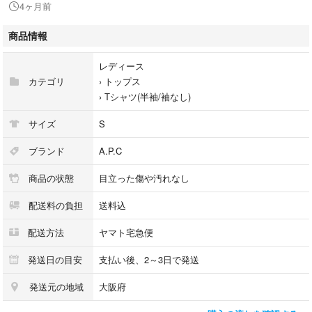
4ヶ月前
※袖丈の記載がない場合は裄丈を採寸しています。
商品情報
【素材】
・表地：綿100%
レディース
※詳しい素材は画像の品質タグをご確認ください。
カテゴリ
›
トップス
見えづらい場合や印字の薄れがあることもございます。
›
Tシャツ(半袖/袖なし)
気になる点はお気軽にお問い合わせください。
サイズ
S
【その他詳細】
付属品などはございません。
ブランド
A.P.C
商品の状態
目立った傷や汚れなし
【コンディション】
・ランク：A
配送料の負担
送料込
商品状態は良好です。コンデションについての詳細は画像をご参照くださ
い。
配送方法
ヤマト宅急便
▼コンディション基準
発送日の目安
支払い後、2～3日で発送
━━━━━━━━━━━━━━
発送元の地域
大阪府
【未使用品】新品または新品同様のもの
【A】目立った汚れやダメージがない、またはあっても目立たないきれい