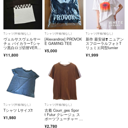
Tシャツ(半袖/袖なし)
Tシャツ(半袖/袖なし)
Tシャツ(半袖/袖なし)
ヴェルサスヴェルサー
[Alexandros] PROVOK
新作 最安値❣️ ニュアン
チェ バイカラーTシャ
E GAMING TEE
スフローラルフォトT
ツ黒白ロゴ切替VERS
リュミエ同型lumier
¥5,000
USレディース
¥11,800
¥1,999
Tシャツ(半袖/袖なし)
Tシャツ(半袖/袖なし)
Tシャツ Lサイズ❗️
古着 Courr_ges Spor
t Futur クレージュ ス
¥1,980
ポーツフューチャー 日
本製 半袖 Tシャツ 1
¥2,780
1 ブラウン レディース