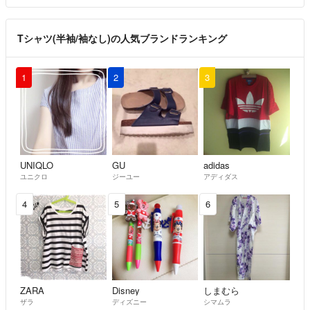
Tシャツ(半袖/袖なし)の人気ブランドランキング
1
2
3
UNIQLO
GU
adidas
ユニクロ
ジーユー
アディダス
4
5
6
ZARA
Disney
しまむら
ザラ
ディズニー
シマムラ