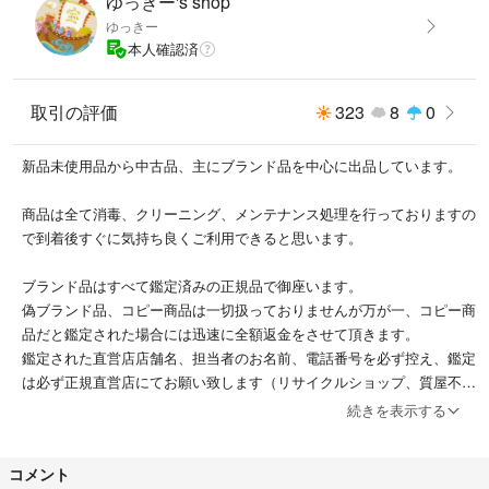
ゆっきー's shop
ゆっきー
管理番号：m04280194
本人確認済
＜注意事項 ＞
※中古ですので小キズなど気になる神経質な方はご遠慮下さい。
取引の評価
323
8
0
※大手鑑定士が集まる札幌古物市場にて購入しましたのでご安心できま
す。
新品未使用品から中古品、主にブランド品を中心に出品しています。
※特価でブランド品を毎日のように出品しております！フォロー歓迎！
商品は全て消毒、クリーニング、メンテナンス処理を行っておりますの
で到着後すぐに気持ち良くご利用できると思います。
ブランド品はすべて鑑定済みの正規品で御座います。
偽ブランド品、コピー商品は一切扱っておりませんが万が一、コピー商
品だと鑑定された場合には迅速に全額返金をさせて頂きます。
鑑定された直営店店舗名、担当者のお名前、電話番号を必ず控え、鑑定
は必ず正規直営店にてお願い致します（リサイクルショップ、質屋不
可）
続きを表示する
対応期間は商品到着より7日、販売側にもさまざまなリスクがあり悪
戯、嫌がらせ防止と特定商取引法にもとずき返品送料はお客様負担とさ
コメント
せて頂いております。