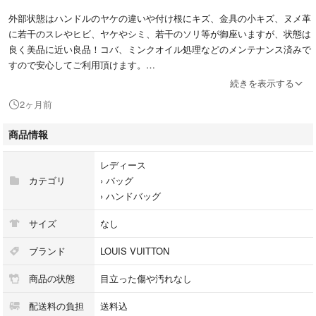
外部状態はハンドルのヤケの違いや付け根にキズ、金具の小キズ、ヌメ革
に若干のスレやヒビ、ヤケやシミ、若干のソリ等が御座いますが、状態は
良く美品に近い良品！コバ、ミンクオイル処理などのメンテナンス済みで
すので安心してご利用頂けます。
※ミンクオイル処理は革に栄養を与えひび割れを防ぎますが1ランクほど色
続きを表示する
が濃くなります。しかし確実に状態が良好になり数年間はノーメンテナン
2ヶ月前
スでご利用いただけます。
商品情報
内部状態はクリーニング済みでは御座いますが、若干の香水臭？が御座い
ます。
レディース
カテゴリ
›
バッグ
※当商品は鑑定済み（本物保証）及び表面、内面クリーニング、ミンクオ
›
ハンドバッグ
イル処理、防臭殺菌処理、補修メンテナンスを行っておりますので品質状
態、保証面で安心してご利用して頂けます。
サイズ
なし
＜商品説明＞
ブランド
LOUIS VUITTON
ブランド：LOUIS VUITTON（ルイヴィトン）
商品の状態
目立った傷や汚れなし
商品名 ：スピーディ25（M41109）
カラー ：茶色(ブラウン)ゴールド金具
配送料の負担
送料込
素材 ：モノグラム