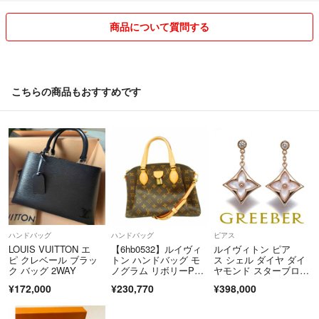
■商品販売 （即購入OK!）
商品について質問する
基本的に値下げ交渉はおこなわず即決価格ですが段階的に値下げはおこ
ないますので気になる商品には「いいね」を押しておくと便利です。
常識外れの値下げ交渉や商品購入に関係ないコメントは回答を行わずに
削除する場合が御座います。
こちらの商品もおすすめです
交渉途中で他の方が購入された場合、専用の横取りに関してもシステム
上、購入者が優先されますのでご了承下さいませ。
■商品発送
トラブルを避けるために発送は「問合せ番号」履歴の残るものを利用し
「定形外郵便のみ」は利用いたしません。
商品発送にはできる限りキレイに梱包して迅速丁寧に発送するように心
がけております。
北海道からの発送となりますので通常よりも1日～2日程度、遅れる場
ハンドバッグ
ハンドバッグ
ピアス
合が御座います。
LOUIS VUITTON エ
【6hb0532】ルイヴィ
ルイヴィトン ピア
ピ クレベール ブラッ
トン ハンドバッグ モ
ス シェル ダイヤ ダイ
ク バッグ 2WAY
ノグラム リボリーP
ヤモンド スターブロッ
■注意事項
M M44543 ブラウン 2
サム K18PG
¥172,000
¥230,770
¥398,000
商品の状態はわかりやすく記載しているつもりですが、写真での見た
wayバッグ【中古】レ
ディース
目、色味など、実際と多少異なる場合がありますのでご了承下さい。