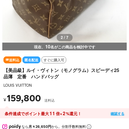
2 / 7
10
現在、
名がこの商品を検討中です
送料込
匿名配送
すぐに購入可
【美品級】ルイ・ヴィトン（モノグラム）スピーディ25
品薄 定番 ハンドバッグ
LOUIS VUITTON
159,800
¥
送料込
11
2
条件達成でポイント最大
倍+
%還元！
確認する
なら
月々26,650円
から。分割手数料無料