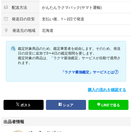
サイズ ：H(高):20cm×W(幅):25cm×D(厚):15.5cm
配送方法
かんたんラクマパック(ヤマト運輸)
ポケット：内側ファスナーポケット×1
付属品 ：底板、カデナ、鍵×1
発送日の目安
支払い後、1～2日で発送
製造番号：シリアル（写真四枚目右下）
発送元の地域
北海道
参考定価：-円（新品価格）※廃盤品(近似モデルで28万円前後)
＜状態説明＞
鑑定対象商品のため、鑑定事業者を経由します。そのため、発送
●キズ：あり
日の目安に追加で3〜4日の鑑定期間を要します。
●スレ：若干
鑑定対象の商品は、「ラクマ最強鑑定」サービスが自動で適用さ
れます。
●シミ：若干
●汚れ：なし（クリーニング済み）
「ラクマ最強鑑定」サービスとは
●内はがれ：なし
●ベタつき：なし
●糸ほつれ：なし
購入の流れを確認する
●型くずれ：若干
●金具状態：ファスナー良好
ポスト
シェア
LINEで送る
●補足など：美品に近い良品
出品者情報
※商品の詳しい状態は写真にてご確認をお願いいたします。
※写真は高画質でアップしておりますので拡大表示が可能です。