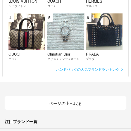
LOUIS VUITTON
COACH
HERMES
ルイヴィトン
コーチ
エルメス
4
5
6
GUCCI
Christian Dior
PRADA
グッチ
クリスチャンディオール
プラダ
ハンドバッグの人気ブランドランキング
ページの上へ戻る
注目ブランド一覧