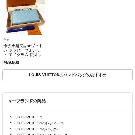
商品の状態など気になる点があれば、お気軽に納得がいくまで何度でも
ご質問、追加写真をリクエスト下さい（比較的に細かい部分まで掲載し
ております）
事実と異なる評価コメントで悪意評価と判断した場合には異議を申し上
げ、情報をもとに厳正な対処をさせて頂きます。
財布
上記をふまえお取引いただけますようお願いいたしますm(_ _)m
希少★超美品★ヴィト
ン ジッピーウォレッ
ト モノグラム 長財
布 M12680
¥89,800
LOUIS VUITTONのハンドバッグのおすすめ
同一ブランドの商品
LOUIS VUITTON
LOUIS VUITTONのレディース
LOUIS VUITTONのバッグ
LOUIS VUITTONのハンドバッグ