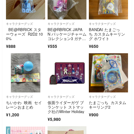
キャラクターグッズ
キャラクターグッズ
キャラクターグッズ
BE@RBRICK スタ
BE@RBRICK JAPA
BANDAI たまごっ
ーウォーズ R2D2 10
N パッケージチャーム
ち カスタムキーリン
0%
コレクション3 ガチャ
グ ホワイト
ガチャ キーホルダ
¥888
¥555
¥650
ー ガチャ key holder
キャラクターグッズ
キャラクターグッズ
キャラクターグッズ
ちいかわ 映画 セイ
仮面ライダーガヴ ブ
たまごっち カスタム
レーンおまとめ
ランケット ストマッ
キーリング2
ク社のWinter Holiday
¥1,200
¥900
¥5,980