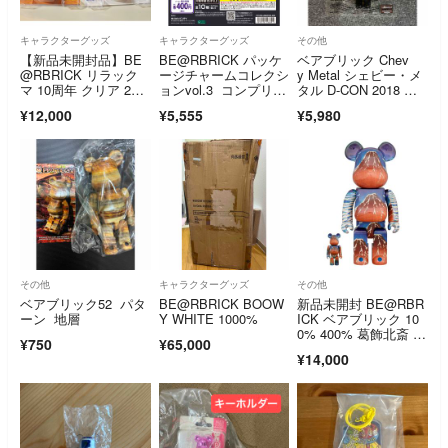
キャラクターグッズ
キャラクターグッズ
その他
【新品未開封品】BE
BE@RBRICK パッケ
ベアブリック Chev
@RBRICK リラック
ージチャームコレクシ
y Metal シェビー・メ
マ 10周年 クリア 2体
ョンvol.3 コンプリー
タル D-CON 2018 ア
セット
トセット
メリカ イベント 限定
¥12,000
¥5,555
¥5,980
品 100%
その他
キャラクターグッズ
その他
ベアブリック52 パタ
BE@RBRICK BOOW
新品未開封 BE@RBR
ーン 地層
Y WHITE 1000%
ICK ベアブリック 10
0% 400% 葛飾北斎 富
¥750
¥65,000
嶽三十六景色 凱風快
¥14,000
晴 すみだ北斎美術館