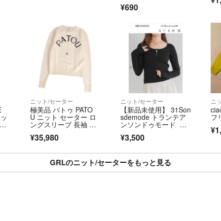
 ブ
スリーブブラウス
¥690
ット
ニット/セーター
ニット/セーター
ニ
E
極美品 パトゥ PATO
【新品未使用】 31Son
ci
トッ
U ニット セーター ロ
sdemode トランテア
フ
28
ングスリーブ 長袖 ロ
ンソンドゥモード ス
¥1
タリ
ゴ ウール トップス レ
クエアネックリブニッ
¥35,980
¥3,500
＿s
ディース XS アイボリ
トトップス
ー
GRLのニット/セーターをもっと見る