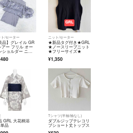
ット/セーター
ニット/セーター
美品】グレイル GR
★新品タグ付き★GRL
 シアー フリル オー
★ノースリーブニット
ンショルダー ニッ
★フリーサイズ★
F グレー
,480
¥1,350
衣
Tシャツ(半袖/袖なし)
品 GRL 大花柄浴
ダブルジップテレコリ
 単品
ブショート丈トップス
,999
¥630