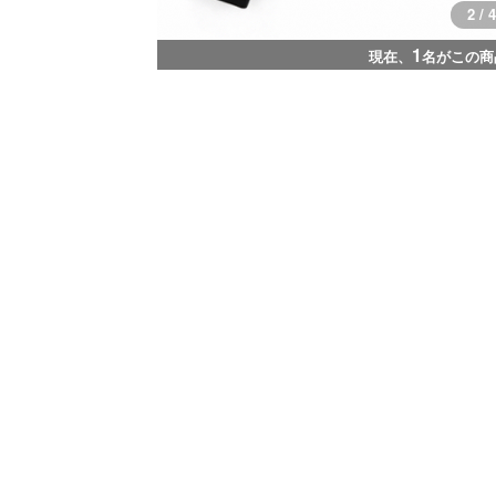
3 / 4
1
現在、
名がこの商