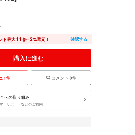
込
11
2
確認する
ント最大
倍+
%還元！
購入に進む
 1件
コメント 0件
全への取り組み
マーサポートなどのご案内