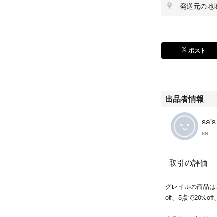
発送元の地
ポスト
出品者情報
sa's
sa
取引の評価
グレイルの商品は、2
off、5点で20%