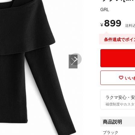
GRL
899
¥
送料
条件達成でポイ
いいね
ラクマ安心・安
補償制度やカスタ
商品説明
ブラック