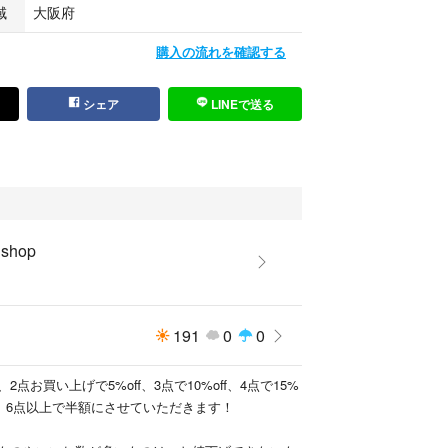
域
大阪府
購入の流れを確認する
シェア
LINEで送る
 shop
191
0
0
点お買い上げで5%off、3点で10%off、4点で15%
off、6点以上で半額にさせていただきます！