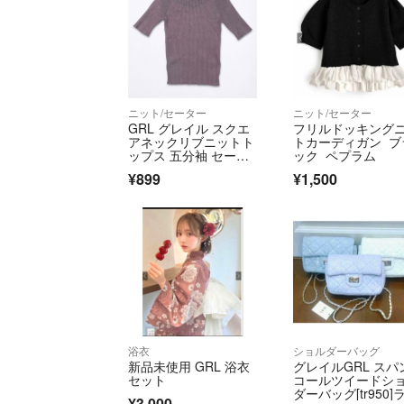
ニット/セーター
ニット/セーター
GRL グレイル スクエ
フリルドッキング
アネックリブニットト
トカーディガン ブ
ップス 五分袖 セータ
ック ペプラム
ー M 紫
¥899
¥1,500
浴衣
ショルダーバッグ
新品未使用 GRL 浴衣
グレイルGRL スパ
セット
コールツイードシ
ダーバッグ[tr950]
¥3,000