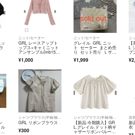
ニット/セーター
ニット/セーター
ニ
ニッ
GRL レースアップト
グレイル GRL ニッ
【
ラ
ップス×キャミニット
ト セーター まとめ売
L
アンサンブル[mb157
り セット売り Ｌサイ
プ
7]
ズ
ト 
¥1,000
¥1,999
¥2
シャツ/ブラウス(半袖/袖なし)
シャツ/ブラウス(半袖/袖なし)
浴
ン
GRL リボンブラウス
【新品.今期購入】GR
新
ョル
L.グレイル.ドット柄ギ
衣
¥300
ラベ
ャザーリボンバルーン
¥1