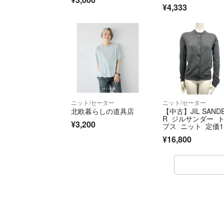
ンダー アイボリー
¥4,333
ルーグレー 3色セ
ニット/セーター
ニット/セーター
北欧暮らしの道具店
【中古】JIL SAND
R ジルサンダー 
¥3,200
プス ニット 定価1
000円 ウール イ
¥16,800
ヤ製 34サイズS13
-0789-r13