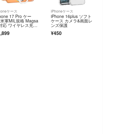
honeケース
iPhoneケース
hone 17 Pro ケー
iPhone 16plus ソフト
 米軍MIL規格 Magsa
ケース カメラ&画面レ
e対応 ワイヤレス充
ンズ保護
 360°回転スタン
,899
¥450
 スマホケース 透明