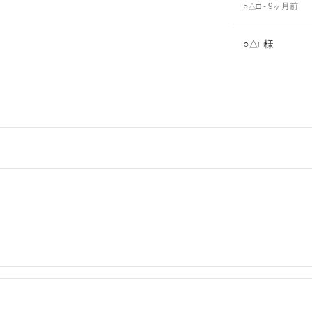
○△□
- 9ヶ月前
○△□様
初めまして。コ
げでしたら可能
ご希望の金額は
Risa
- 9
出品者
はじめまして！
大変不躾ですが
うか？
○△□
- 9ヶ月前
大変失礼いたし
らよろしくお願
みる
- 10ヶ月前