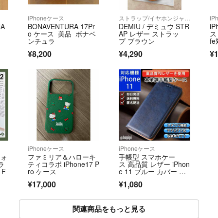
iPhoneケース
ストラップ/イヤホンジャック
iP
A
BONAVENTURA 17Pr
DEMIU / デミュウ STR
iP
o ケース 美品 ボナベ
AP レザー ストラッ
ス
ンチュラ
プ ブラウン
f
電
¥8,200
¥4,290
¥1
ド
iPhoneケース
iPhoneケース
フォ
ファミリア＆ハローキ
手帳型 スマホケー
ラ
ティコラボ iPhone17 P
ス 高品質 レザー iPhon
 F
ro ケース
e 11 ブルー カバー CK
P
¥17,000
¥1,080
関連商品をもっと見る