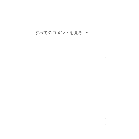
メントありがとうございます。少しのお値下
すべてのコメントを見る
です。
ありますか？
ヶ月前
、こちらはお値下げして頂く事は可能でしょ
ました！検討いたします！ご縁がありました
いいたします！