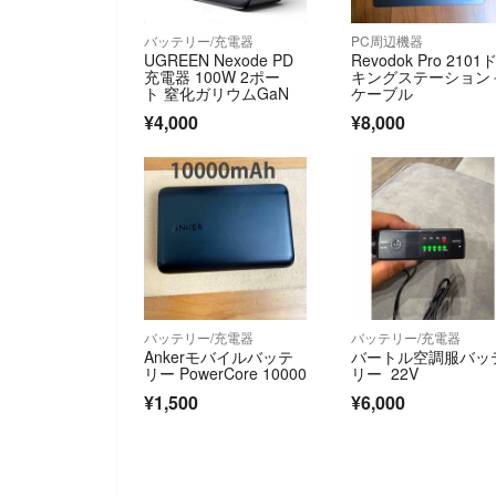
バッテリー/充電器
PC周辺機器
UGREEN Nexode PD
Revodok Pro 2101
充電器 100W 2ポー
キングステーション
ト 窒化ガリウムGaN
ケーブル
¥4,000
¥8,000
バッテリー/充電器
バッテリー/充電器
Ankerモバイルバッテ
バートル空調服バッ
リー PowerCore 10000
リー 22V
¥1,500
¥6,000