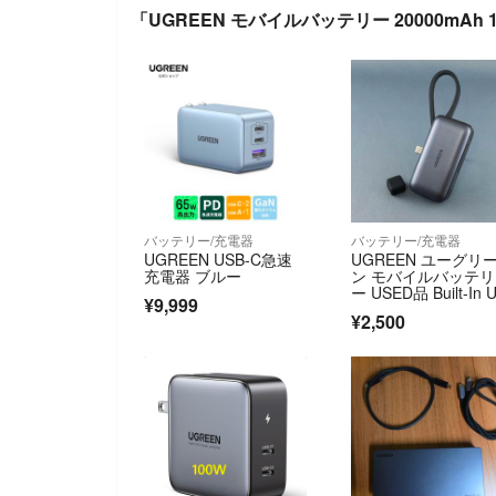
「UGREEN モバイルバッテリー 20000mAh
バッテリー/充電器
バッテリー/充電器
UGREEN USB-C急速
UGREEN ユーグリ
充電器 ブルー
ン モバイルバッテリ
ー USED品 Built-In 
¥9,999
B-Cコネクター 充電
¥2,500
認済 正規品 PB506 3
339 中古 完動品 X01