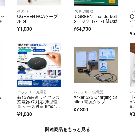
その他
PC周辺機器
ヘ
ドッ
UGREEN RCAケーブ
UGREEN Thunderbolt
⭕
＋
ル 5m
5 ドック 17-in-1 Maxid
イ
T
¥1,000
¥64,700
¥5
バッテリー/充電器
バッテリー/充電器
バ
テ
新15W高速ワイヤレス
Anker 525 Charging St
【
充電器 Qi対応 薄型軽
ation 電源タップ
e
量 ケース対応 iPhone
6
¥7,800
他対応
¥1,000
¥2
関連商品をもっと見る