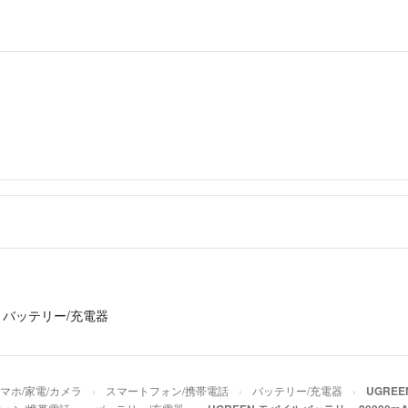
›
バッテリー/充電器
マホ/家電/カメラ
スマートフォン/携帯電話
バッテリー/充電器
UGREE