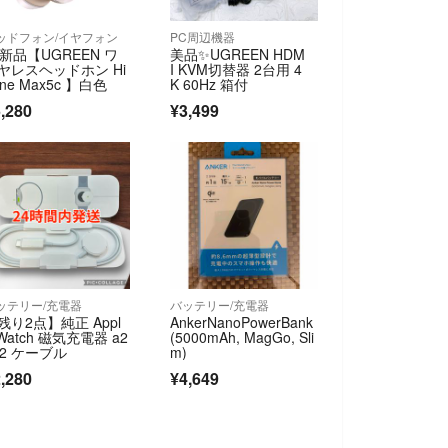
ッドフォン/イヤフォン
PC周辺機器
新品【UGREEN ワ
美品✨UGREEN HDM
ヤレスヘッドホン Hi
I KVM切替器 2台用 4
une Max5c 】白色
K 60Hz 箱付
,280
¥3,499
ッテリー/充電器
バッテリー/充電器
残り2点】純正 Appl
AnkerNanoPowerBank
 Watch 磁気充電器 a2
(5000mAh, MagGo, Sli
52 ケーブル
m)
,280
¥4,649