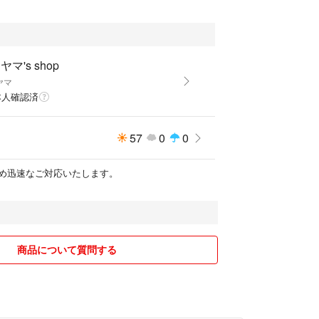
ヤマ's shop
ヤマ
本人確認済
57
0
0
め迅速なご対応いたします。
商品について質問する