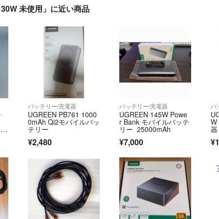
 130W 未使用」に近い商品
バッテリー/充電器
バッテリー/充電器
バ
ー
UGREEN PB761 1000
UGREEN 145W Powe
UG
0mAh Qi2モバイルバッ
r Bank モバイルバッテ
W
US
テリー
リー 25000mAh
器 
確
応
¥2,480
¥7,000
¥1
5
07