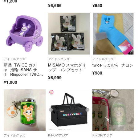
¥1,200
¥6,666
¥650
アイドルグッズ
アイドルグッズ
アイドルグッズ
新品 TWICE ガチ
MISAMO スマホグリ
twice しまむら ナヨン
ャ 指輪 SANA サ
ップ コンプセット
¥980
ナ Ringcolle! TWIC
¥6,999
E リングコレクショ
¥1,000
ン BABY LOVELYS
アイドルグッズ
K-POP/アジア
K-POP/アジア