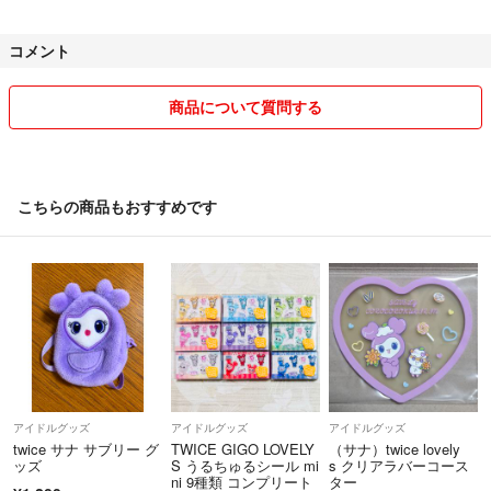
発送に関しては紙袋にいれるなど簡易的な梱包で送らせていただきま
す。
コメント
クレームや返品には応じられません。
交渉中であってもご購入が早かった方にお譲りします。
商品について質問する
ご理解いただき、ご質問やご購入よろしくお願いいたします。
こちらの商品もおすすめです
アイドルグッズ
アイドルグッズ
アイドルグッズ
twice サナ サブリー グ
TWICE GIGO LOVELY
（サナ）twice lovely
ッズ
S うるちゅるシール mi
s クリアラバーコース
ni 9種類 コンプリート
ター