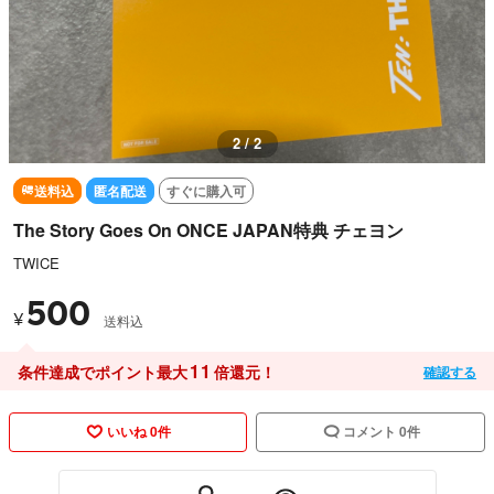
1 / 2
送料込
匿名配送
すぐに購入可
The Story Goes On ONCE JAPAN特典 チェヨン
TWICE
500
¥
送料込
11
条件達成でポイント最大
倍還元！
確認する
いいね 0件
コメント 0件