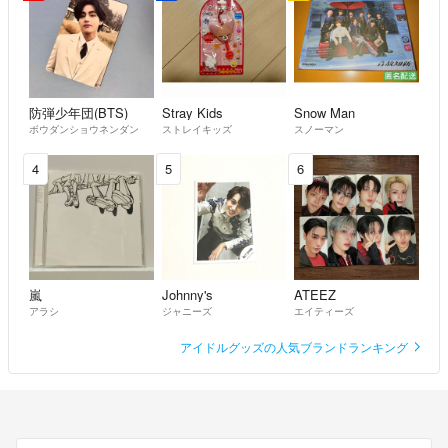
防弾少年団(BTS)
Stray Kids
Snow Man
ボウダンショウネンダン
ストレイキッズ
スノーマン
4
5
6
嵐
Johnny's
ATEEZ
アラシ
ジャニーズ
エイティーズ
アイドルグッズの人気ブランドランキング