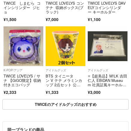
TWICE しまむら コ
TWICE LOVELYS コン
TWICE LOVELYS DAV
インシリンダー ジヒ
テナ 収納ボックス(ブ
ELYコインシリンダ
ョ
ラック)
ー キーホルダー
¥1,500
¥7,000
¥1,100
K-POP/アジア
アイドルグッズ
アイドルグッズ
TWICE LOVELYS / サ
BTS タイニータ
⭐️【超美品】M!LK 吉田
ナ 【GiGO限定】収納
ン V テテ メラミンカ
仁人 EBiDAN Museu
付きエコバッグ
ップ 2点セット 公
m 社員証風キーホルダ
式 廃盤 レア
ー⭐️
¥2,333
¥1,333
¥3,000
TWICEのアイドルグッズのおすすめ
同一ブランドの商品