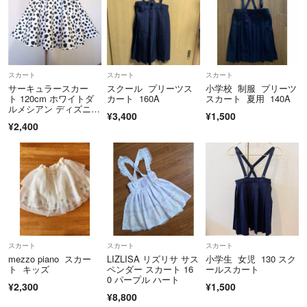
スカート
スカート
スカート
サーキュラースカー
スクール プリーツス
小学校 制服 プリーツ
ト 120cm ホワイトダ
カート 160A
スカート 夏用 140A
ルメシアン ディズニ
¥3,400
¥1,500
ー 101匹わんちゃん ダ
¥2,400
ンス アニマル
スカート
スカート
スカート
mezzo piano スカー
LIZLISA リズリサ サス
小学生 女児 130 スク
ト キッズ
ペンダー スカート 16
ールスカート
0 パープル ハート
¥2,300
¥1,500
¥8,800