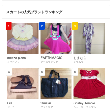
スカートの人気ブランドランキング
1
2
3
mezzo piano
EARTHMAGIC
しまむら
メゾピアノ
アースマジック
シマムラ
4
5
6
GU
familiar
Shirley Temple
ジーユー
ファミリア
シャーリーテンプル