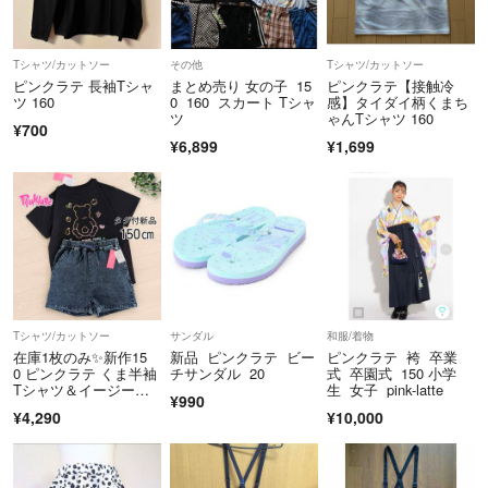
Tシャツ/カットソー
その他
Tシャツ/カットソー
ピンクラテ 長袖Tシャ
まとめ売り 女の子 15
ピンクラテ【接触冷
ツ 160
0 160 スカート Tシャ
感】タイダイ柄くまち
ツ
ゃんTシャツ 160
¥700
¥6,899
¥1,699
Tシャツ/カットソー
サンダル
和服/着物
在庫1枚のみ✨新作15
新品 ピンクラテ ビー
ピンクラテ 袴 卒業
0 ピンクラテ くま半袖
チサンダル 20
式 卒園式 150 小学
Tシャツ＆イージーシ
生 女子 pink-latte
¥990
ョートパンツ
¥4,290
¥10,000