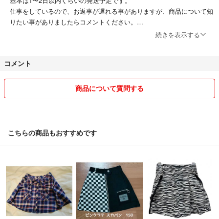
基本は1〜2日以内くらいの発送予定です。
仕事をしているので、お返事が遅れる事がありますが、商品について知
りたい事がありましたらコメントください。
他でも出品していますので、売れたらどんどん削除していきます。
続きを表示する
used品や自宅保管品など出品前に検品しておりますが、見落としがあ
コメント
った場合などお許しください。
また、着用感などは個人差がございますので、完璧な品をお求めの方は
商品について質問する
ご遠慮下さいませ。
コメントなしで即決も可能ですが、商品説明をよく読まれてからご購入
下さい^_^
こちらの商品もおすすめです
また、他でも出品しておりますので、急に出品キャンセルをする場合が
あります。
それでは、よろしくお願い致します⭐︎