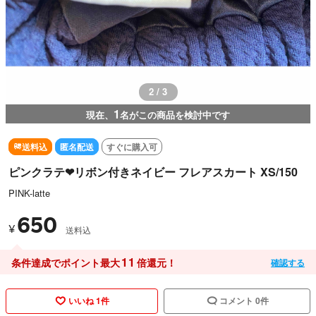
3 / 3
1
現在、
名がこの商品を検討中です
送料込
匿名配送
すぐに購入可
ピンクラテ❤︎リボン付きネイビー フレアスカート XS/150
PINK-latte
650
¥
送料込
11
条件達成でポイント最大
倍還元！
確認する
いいね 1件
コメント 0件