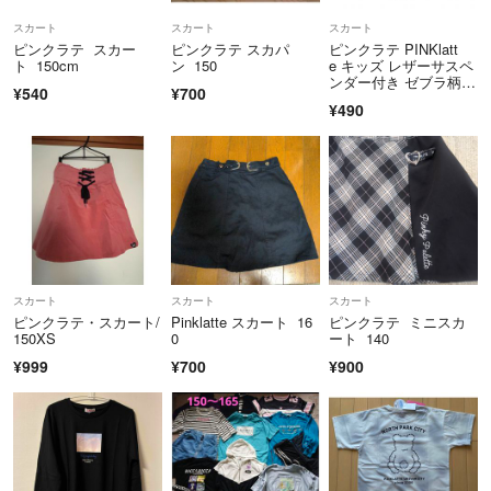
スカート
スカート
スカート
ピンクラテ スカー
ピンクラテ スカパ
ピンクラテ PINKlatt
ト 150cm
ン 150
e キッズ レザーサスペ
ンダー付き ゼブラ柄ス
¥540
¥700
カート
¥490
スカート
スカート
スカート
ピンクラテ・スカート/
Pinklatte スカート 16
ピンクラテ ミニスカ
150XS
0
ート 140
¥999
¥700
¥900