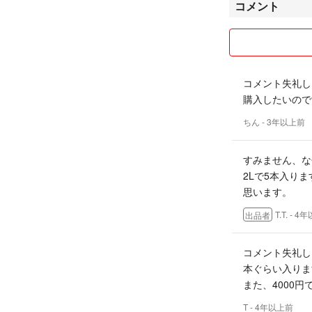
コメント
コメント失礼し
購入したいので
ちん
- 3年以上前
すみません、な
2Lで5本入り
思います。
T.T.
- 4
出品者
コメント失礼し
本ぐらい入りま
また、4000
T
- 4年以上前