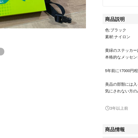
商品説明
色:ブラック
素材:ナイロン
黄緑のステッカー
本格的なメッセン
5年前に17000
美品の部類には入
気にされない方の
サイズはメッセン
3年以上前
（幅、高さ、奥行き→
比較用にティッシ
商品情報
型崩れ防止用の中