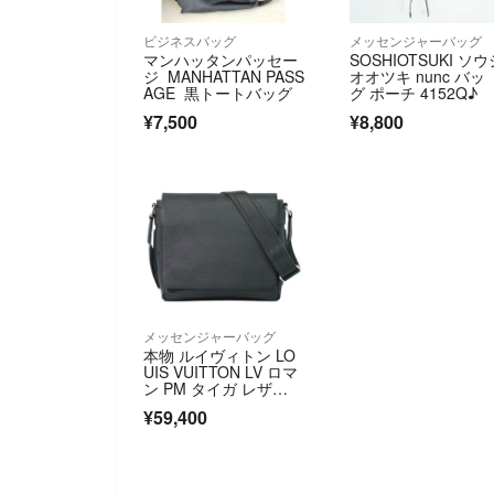
ビジネスバッグ
メッセンジャーバッグ
マンハッタンパッセー
SOSHIOTSUKI ソウ
ジ MANHATTAN PASS
オオツキ nunc バッ
AGE 黒トートバッグ
グ ポーチ 4152Q♪
¥7,500
¥8,800
メッセンジャーバッグ
本物 ルイヴィトン LO
UIS VUITTON LV ロマ
ン PM タイガ レザ
ー ショルダーバッ
¥59,400
グ メッセンジャーバッ
グ アルドワーズ ブラ
ック M32852 ビト
ン バッグ 中古・