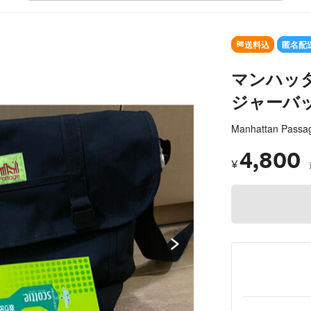
SO
送料込
匿名配
マンハッ
ジャーバ
Manhattan Passa
4,800
¥