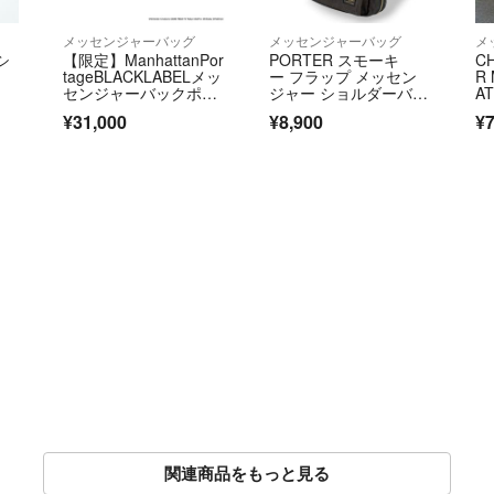
メッセンジャーバッグ
メッセンジャーバッグ
メ
シ
【限定】ManhattanPor
PORTER スモーキ
C
tageBLACKLABELメッ
ー フラップ メッセン
R
センジャーバックポケ
ジャー ショルダーバッ
AT
モンコラボ
グ ブラック
¥31,000
¥8,900
¥7
関連商品をもっと見る