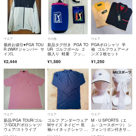
◯ 商品写真はできる限り実物の色に近づけるよう努力しております
が、お使いのモニター設定、お部屋の照明等により実際の商品と色味が
異なる場合がございます。
予めご了承下さいませ。
ウエア
その他
ウエア
最終お値引♥PGA TOU
新品タグ付き PGA TO
PGAポロシャツ 半
R 2WAYジャンパー サ
UR ゴルフボール ２
袖 ゴルフウェアーメ
イズL
個入り 軽量 フック
ンズ２枚セット
付き
¥2,444
¥1,580
¥1,250
ウエア
ウエア
ウエア
新品/PGA TOUR/ゴル
ゴルフ アンダーウェア
M・U SPORTS（エ
フ/GOLF/ポロシャツ/
Mサイズ ネイビー 長
ム・ユースポーツ） シ
ウェア/ストライプ
袖ハイネックシャツ P
フォンリボン付きサン
GA TOUR
バイザー ホワイト フ