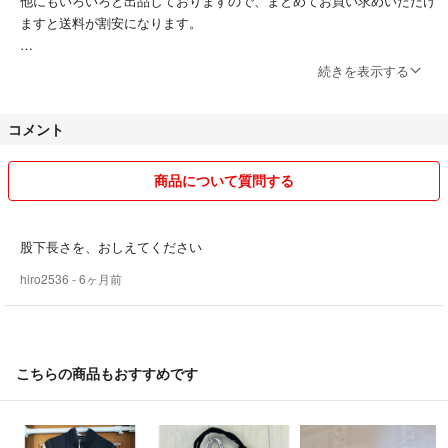
他にもいろいろと出品しておりますので、まとめてお買い求めいただけ
ますと送料が割安になります。
お取引終了まで、どうぞ宜しくお願い致します。
続きを表示する
自己紹介欄をご覧下さりありがとうございます。
コメント
◯新規の方の入札も歓迎いたしますが、 最後まで取り引ができる方の
みお願いします
商品について質問する
◯発送方法に特に指定がない場合は一番安価な方法で郵送させて頂いて
おります。
股下長さを、おしえてください
hiro2536
- 6ヶ月前
◯厳重な郵送をご希望の方は、ご連絡お願いします。〔送料は上乗せと
なります。〕
◯郵送事故に対しては保証いたしておりませんので、ご了承願います。
こちらの商品もおすすめです
◯素人管理であるため、細かな点が気になるかたは、ご購入をお控えく
ださい。