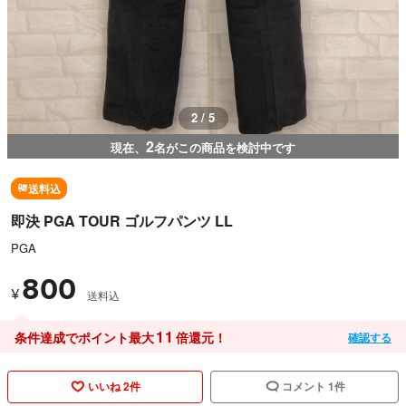
2 / 5
2
現在、
名がこの商品を検討中です
送料込
即決 PGA TOUR ゴルフパンツ LL
PGA
800
¥
送料込
11
条件達成でポイント最大
倍還元！
確認する
いいね 2件
コメント 1件