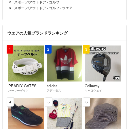
スポーツ/アウトドア
›
ゴルフ
スポーツ/アウトドア
›
ゴルフ
›
ウエア
ウエアの人気ブランドランキング
1
2
3
PEARLY GATES
adidas
Callaway
パーリーゲイツ
アディダス
キャロウェイ
4
5
6