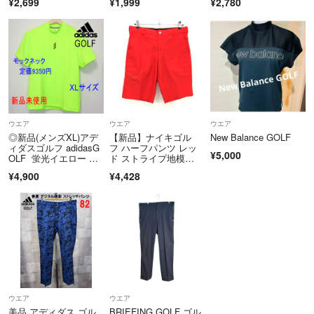
¥2,699
¥1,999
¥2,780
リーサイズ
ウエア
ウエア
ウエア
◎新品(メンズXL)アデ
【新品】ナイキゴル
New Balance GOLF
ィダスゴルフ adidasG
フ ハーフパンツ レッ
¥5,000
OLF 蛍光イエロー コ
ド ストライプ地模
ードカオス モックネッ
様 タイガーウッズ ス
¥4,900
¥4,428
ク 半袖シャツ ゴルフ
トレッチ DRI-FIT メン
ウェアー
ズ L ゴルフウェア NIK
E
ウエア
ウエア
美品 アディダス ゴル
BRIEFING GOLF ゴル