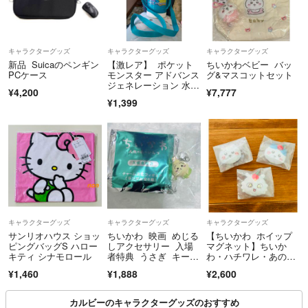
キャラクターグッズ
キャラクターグッズ
キャラクターグッズ
新品 Suicaのペンギン
【激レア】 ポケット
ちいかわベビー バッ
PCケース
モンスター アドバンス
グ&マスコットセット
ジェネレーション 水
¥4,200
¥7,777
筒 ピカチュウ ステン
¥1,399
レス
キャラクターグッズ
キャラクターグッズ
キャラクターグッズ
サンリオハウス ショッ
ちいかわ 映画 めじる
【ちいかわ ホイップ
ピングバッグS ハロー
しアクセサリー 入場
マグネット】ちいか
キティ シナモロール
者特典 うさぎ キーホ
わ・ハチワレ・あのこ
ルダー
のセット✨
¥1,460
¥1,888
¥2,600
カルビーのキャラクターグッズのおすすめ