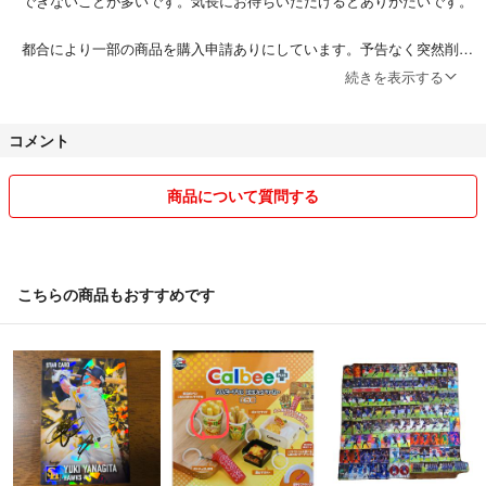
できないことが多いです。気長にお待ちいただけるとありがたいです。
都合により一部の商品を購入申請ありにしています。予告なく突然削除
することもあります。
続きを表示する
発送はかんたんラクマパックを利用することが多いです。こちらの都合
コメント
で申し訳ありませんが、発送は平日のみで週に1〜2回まとめてになり
ます。ポストに投函できるものは仕事の都合などにもよりますが、なる
べく早めに発送できるよう心がけています。お急ぎの方は購入前にご相
商品について質問する
談ください☆
こちらの商品もおすすめです