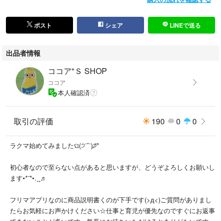
ポスト
シェア
LINEで送る
出品者情報
ココア"Ｓ SHOP
ココア
本人確認済
取引の評価
190
0
0
ラクマ始めてみましたଘ(੭˙˘˙)੭̸*
初心者なので至らない点があると思いますが、どうぞよろしくお願いし
ます•*¨*•.¸¸♬
フリマアプリなのに商品説明書くのが下手です(>д<)ご質問がありまし
たらお気軽にお声かけください☆仕事と育児が優先なのですぐにお返事