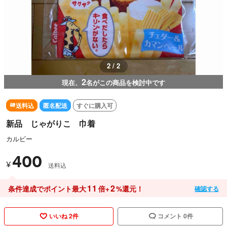
2 / 2
2
現在、
名がこの商品を検討中です
送料込
匿名配送
すぐに購入可
新品 じゃがりこ 巾着
カルビー
400
¥
送料込
11
2
条件達成でポイント最大
倍+
%還元！
確認する
いいね 2件
コメント 0件