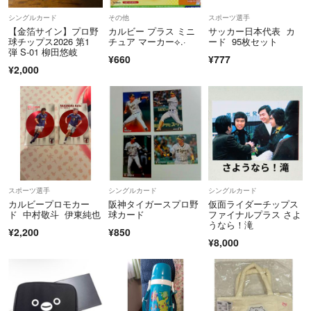
シングルカード
その他
スポーツ選手
【金箔サイン】プロ野
カルビー プラス ミニ
サッカー日本代表 カ
球チップス2026 第1
チュア マーカー⟡.·
ード 95枚セット
弾 S-01 柳田悠岐
¥660
¥777
¥2,000
スポーツ選手
シングルカード
シングルカード
カルビープロモカー
阪神タイガースプロ野
仮面ライダーチップス
ド 中村敬斗 伊東純也
球カード
ファイナルプラス さよ
うなら！滝
¥2,200
¥850
¥8,000