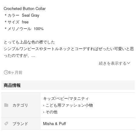
Crocheted Button Collar
＊カラー Seal Gray
＊サイズ free
＊メリノウール 100%
とっても上品な色の襟でした
シンプルワンピースやタートルネックとコーデすればぜったい可愛いと思
ったのですが、
残念ながら娘には合わず、試着のみになっていました
続きを表示する
8ヶ月前
どなたか愛用してくださる方にお譲りできれば、嬉しいです
商品情報
❉┅┅┅┅❉
キッズ/ベビー/マタニティ
カテゴリ
›
こども用ファッション小物
#bonpoint
›
その他
#ボンポワン
#bonton
ブランド
Misha & Puff
#ボントン
#caramelbabyandchild