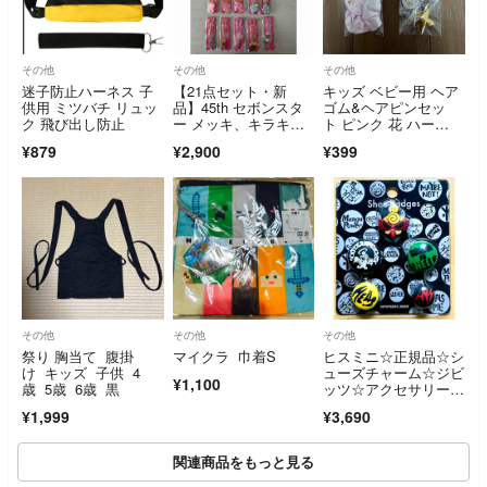
その他
その他
その他
迷子防止ハーネス 子
【21点セット・新
キッズ ベビー用 ヘア
供用 ミツバチ リュッ
品】45th セボンスタ
ゴム&ヘアピンセッ
ク 飛び出し防止
ー メッキ、キラキラ
ト ピンク 花 ハー
ラメ、パールプラ
ト スター
¥879
¥2,900
¥399
その他
その他
その他
祭り 胸当て 腹掛
マイクラ 巾着S
ヒスミニ☆正規品☆シ
け キッズ 子供 4
ューズチャーム☆ジビ
¥1,100
歳 5歳 6歳 黒
ッツ☆アクセサリー☆
ヒステリックミニ☆H
¥1,999
¥3,690
YSTERIC MINI☆A
関連商品をもっと見る