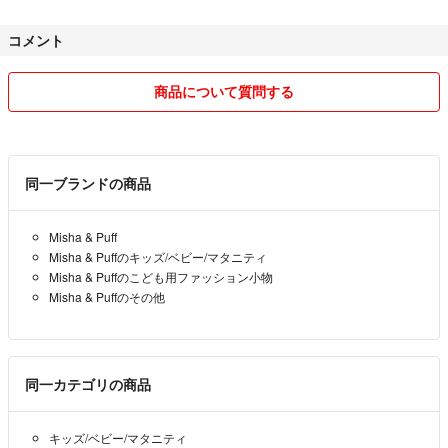
#ボンジュールダイアリー
などお好きな方に
コメント
価格に関してはこちらで、その都度見直しをしていますので、よろしく
お願いいたします。
商品について質問する
＊こちらは襟一点のお譲りになります
＊出品や検品について
＊他でも出品していますので、売り切れの際はご容赦ください
＊お値引き交渉につきましては、プロフィールをご確認ください
検品は丁寧に行なうよう心がけておりますが、なにぶん素人のため、見
落としがある可能性があります。
同一ブランドの商品
その点も踏まえて値段設定をするようにしていますので、よろしくお願
いいたします。
Misha & Puff
Misha & Puffのキッズ/ベビー/マタニティ
＊発送について
Misha & Puffのこども用ファッション小物
Misha & Puffのその他
できるかぎり丁寧に梱包しておりますが、（特に衣類については）折り
目などがつくことがありますので、その点はご容赦ください。
＊専用・お取り置きについて
同一カテゴリの商品
何度もやりとりがある方や、おまとめのご希望をいただいた場合をのぞ
キッズ/ベビー/マタニティ
いては、基本的にはしておりません。