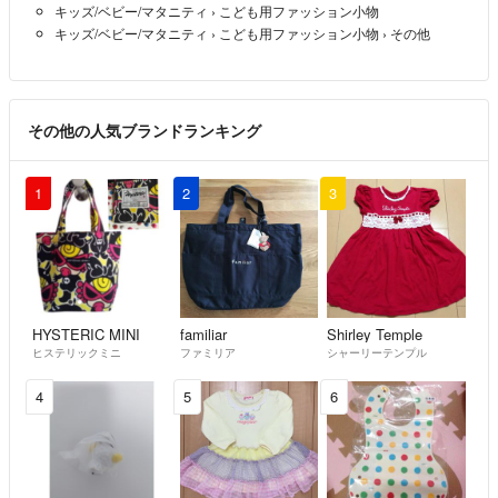
キッズ/ベビー/マタニティ
›
こども用ファッション小物
トラブル防止のためですので、よろしくお願いいたします。
キッズ/ベビー/マタニティ
›
こども用ファッション小物
›
その他
その他の人気ブランドランキング
1
2
3
HYSTERIC MINI
familiar
Shirley Temple
ヒステリックミニ
ファミリア
シャーリーテンプル
4
5
6