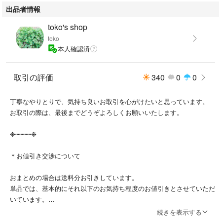
出品者情報
#キャラメルベイビーアンドチャイルド
#minimom
toko's shop
#ミニマム
toko
#soorploom
本人確認済
#ソーアプルーム
#apolina
#アポリナ
取引の評価
340
0
0
#mishaandpuff
#ミーシャアンドパフ
丁寧なやりとりで、気持ち良いお取引を心がけたいと思っています。
#yoliandotis
お取引の際は、最後までどうぞよろしくお願いいたします。
#ヨリアンドオティス
#liilu
❉┅┅┅┅❉
#リール
#tocotovintage
＊お値引き交渉について
#トコトヴィンテージ
#jamiekay
おまとめの場合は送料分お引きしています。
#ジェイミーケイ
単品では、基本的にそれ以下のお気持ち程度のお値引きとさせていただ
#bebeorganic
いています。
#べべオーガニック
また、安価なものや送料がかかりそうなものなどはお値引きをお断りす
続きを表示する
#bonjourdiary
ることもあります。