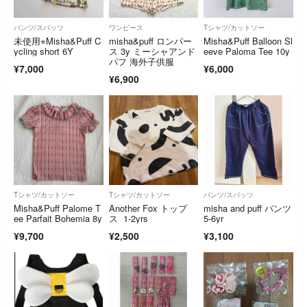
パンツ/スパッツ
ワンピース
Tシャツ/カットソー
未使用⭐︎Misha&Puff C
misha&puff ロンパー
Misha&Puff Balloon Sl
ycling short 6Y
ス 3y ミーシャアンド
eeve Paloma Tee 10y
パフ 海外子供服
¥7,000
¥6,000
¥6,900
Tシャツ/カットソー
Tシャツ/カットソー
パンツ/スパッツ
Misha&Puff Palome T
Another Fox トップ
misha and puff パンツ
ee Parfait Bohemia 8y
ス 1-2yrs
5-6yr
¥9,700
¥2,500
¥3,100