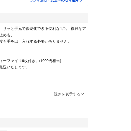
ラクマ安心・安全への取り組み
、サッと手元で仮硬化できる便利な1台。 複雑なア
止めも、
度も手を出し入れする必要がありません。
ーファイル6枚付き。(1000円相当)
発送いたします。
げはご遠慮ください。
続きを表示する