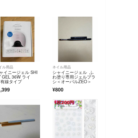
イル用品
ネイル用品
ャイニージェル SHI
シャイニージェル ふ
Y GEL 36W ライ
わ塗り専用ジェルブラ
 有線タイプ
シ＜オーバルZEO＞
,399
¥800