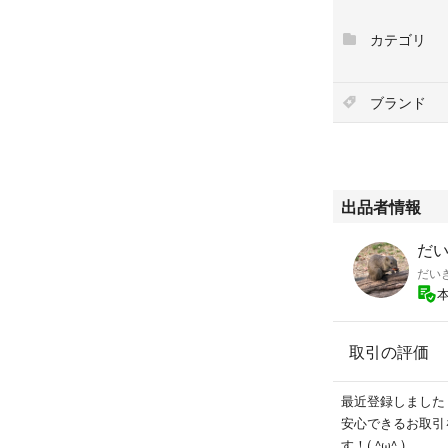
カテゴリ
ブランド
出品者情報
だい
だい
取引の評価
最近登録しました
安心できるお取引
す！( ^ω^ )