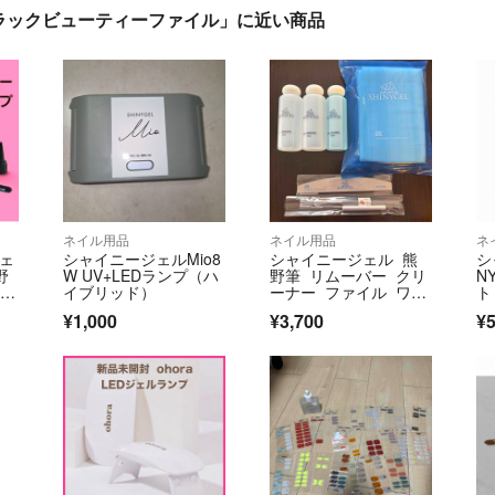
ラックビューティーファイル」に近い商品
ネイル用品
ネイル用品
ネ
ジェ
シャイニージェルMio8
シャイニージェル 熊
シ
野
W UV+LEDランプ（ハ
野筆 リムーバー クリ
N
ェ
イブリッド）
ーナー ファイル ワイ
ト
プ セット
¥1,000
¥3,700
¥5