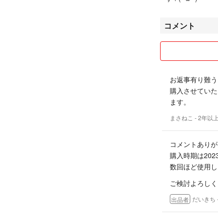
コメント
お返事有り難う
購入させていた
ます。
まさねこ
- 2年以
コメントありが
購入時期は20
数回ほど使用し
ご検討よろしく
だいきち
出品者