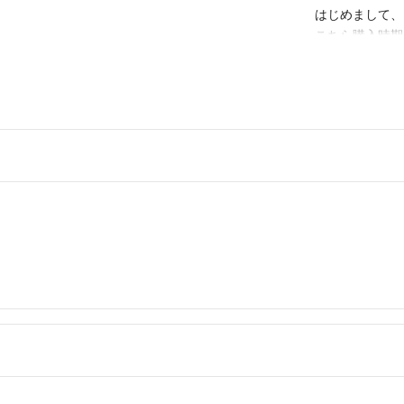
はじめまして、
こちら購入時期
また未使用に近
うことでしょう
まさねこ
- 2年以