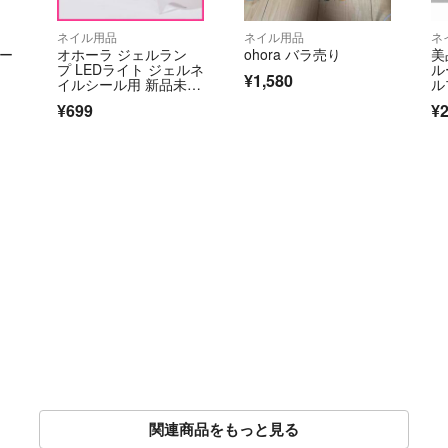
ネイル用品
ネイル用品
ネ
ダー
オホーラ ジェルラン
ohora バラ売り
美
プ LEDライト ジェルネ
ル
¥1,580
イルシール用 新品未開
ル
封
ー
¥699
¥2
関連商品をもっと見る