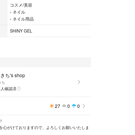
コスメ/美容
›
ネイル
›
ネイル用品
SHINY GEL
きち's shop
きち
本人確認済
27
0
0
！
を心がけておりますので、よろしくお願いいたしま