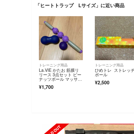
「ヒートトラップ Lサイズ」に近い商品
トレーニング用品
トレーニング用品
La.VIE かたお 筋膜リ
ひめトレ ストレッ
リース 3点セット ピー
ポール
ナッツボール マッサー
¥2,500
ジローラー
¥1,700
S