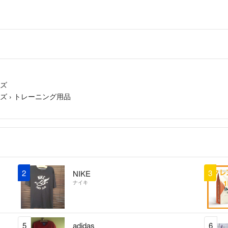
イズ
イズ
›
トレーニング用品
2
3
NIKE
ナイキ
5
adidas
6