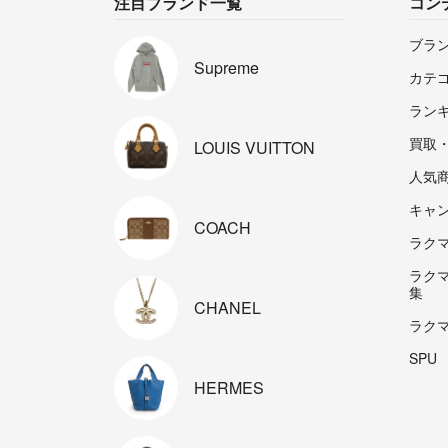
注目ブランド一覧
コン
ブラ
Supreme
カテ
ラン
買取
LOUIS
VUITTON
人気
キャ
COACH
ラクマp
ラク
集
CHANEL
ラク
SPU
HERMES