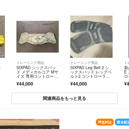
トレーニング用品
トレーニング用品
ト
チ
SIXPAD シックスパッ
SIXPAD Leg Belt 2 シ
新
ド メディカルコア Mサ
ックスパッド レッグベ
E
イズ 専用コントローラ
ルト2 コントローラー
ロ
ー付き
付
ー
¥44,000
¥44,000
¥4
関連商品をもっと見る
OLD OUT
送料込
匿名配