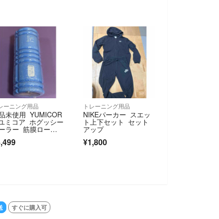
レーニング用品
トレーニング用品
品未使用 YUMICOR
NIKEパーカー スエッ
 ユミコア ホグッシー
ト上下セット セット
ーラー 筋膜ローラ
アップ
,499
¥1,800
送
すぐに購入可