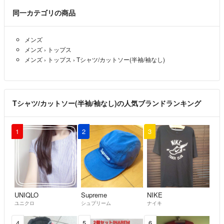
同一カテゴリの商品
メンズ
メンズ
›
トップス
メンズ
›
トップス
›
Tシャツ/カットソー(半袖/袖なし)
Tシャツ/カットソー(半袖/袖なし)の人気ブランドランキング
1
2
3
UNIQLO
Supreme
NIKE
ユニクロ
シュプリーム
ナイキ
4
5
6