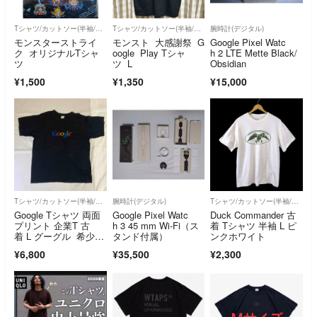
Tシャツ/カットソー(半袖/袖なし)
Tシャツ/カットソー(半袖/袖なし)
腕時計(デジタル)
モンスターストライ
モンスト 大感謝祭 G
Google Pixel Watc
ク オリジナルTシャ
oogle Play Tシャ
h 2 LTE Mette Black/
ツ
ツ L
Obsidian
¥1,500
¥1,350
¥15,000
Tシャツ/カットソー(半袖/袖なし)
腕時計(デジタル)
Tシャツ/カットソー(半袖/袖なし)
Google Tシャツ 両面
Google Pixel Watc
Duck Commander 古
プリント 企業T 古
h 3 45 mm Wi-Fi（ス
着 Tシャツ 半袖 L ピ
着 L グーグル 希少デ
タンド付属）
ンクホワイト
ザイン
¥6,800
¥35,500
¥2,300