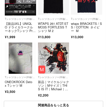
Tシャツ/カットソー(半袖/袖なし)
Tシャツ/カットソー(半袖/袖なし)
Tシャツ/カットソー(半袖/袖なし)
【新品3XL】UNIQL
WTAPS 261 ATDT-ST
wtaps BRACKETS / S
O ドライカラークル
MO3S FORTLESS T
S / COTTON ネイビ
ーネックTシャツ Pr
シャツ M 2
ー M
y シュウト
¥1,999
¥13,800
¥13,000
Tシャツ/カットソー(半袖/袖なし)
Tシャツ/カットソー(半袖/袖なし)
ONEOKROCK Deto
新品｜マイケルジャク
x Tシャツ M
ソン｜Mサイズ｜THI
S IS IT｜Michael｜T
¥3,500
シャツ｜綿100%
¥2,200
関連商品をもっと見る