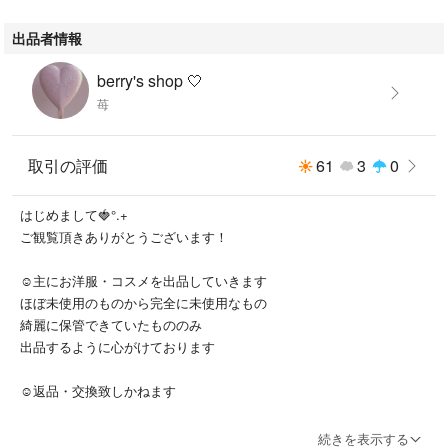
出品者情報
berry's shop 🤍
苺
取引の評価
61
3
0
はじめまして🍓°.+
ご観覧頂きありがとうございます！
☺︎主にお洋服・コスメを出品していきます
ほぼ未使用のものから完全に未使用なもの
綺麗に保管できていたもののみ
出品するように心がけております
☺︎返品・交換致しかねます
☺︎お値下げ交渉は時間がある時のみ対応させて頂きます
続きを表示する