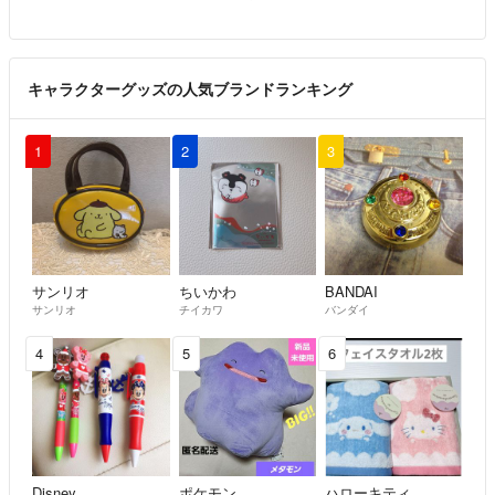
キャラクターグッズの人気ブランドランキング
1
2
3
サンリオ
ちいかわ
BANDAI
サンリオ
チイカワ
バンダイ
4
5
6
Disney
ポケモン
ハローキティ