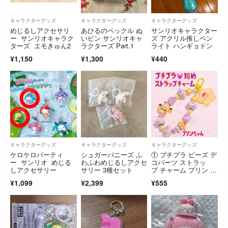
キャラクターグッズ
キャラクターグッズ
キャラクターグッズ
めじるしアクセサリ
あひるのペックル ぬ
サンリオキャラクター
ー サンリオキャラク
いピン サンリオキャ
ズ アクリル推しペン
ターズ エモきゅん2
ラクターズ Part.1
ライト ハンギョドン
¥1,150
¥1,300
¥440
キャラクターグッズ
キャラクターグッズ
キャラクターグッズ
ケロケロパーティ
シュガーバニーズ ふ
① プチプラ ビーズ デ
ー サンリオ めじる
わふわめじるしアクセ
コパーツ ストラッ
しアクセサリー
サリー 3種セット
プ チャーム プリン 黄
色 紫 リオ バッグチャ
¥1,099
¥2,399
¥555
ーム キーホルダー チ
ャーム