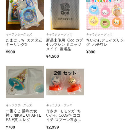
キャラクターグッズ
キャラクターグッズ
キャラクターグッズ
たまごっち カスタム
新品未使用 Qoo カプ
ちいかわフェイスリン
キーリング2
セルマシン ミニッツ
グ ハチワレ
メイド 当選品
¥900
¥890
¥4,500
キャラクターグッズ
キャラクターグッズ
一番くじ 勝利の女
うさぎ モモンガ ち
神：NIKKE CHAPTE
いかわ CoCo壱 ココ
R8 F賞 エレグ
イチ スプーン置きフ
ィギュア ウサギ も
¥780
¥2,999
もんが こらぼ ここ