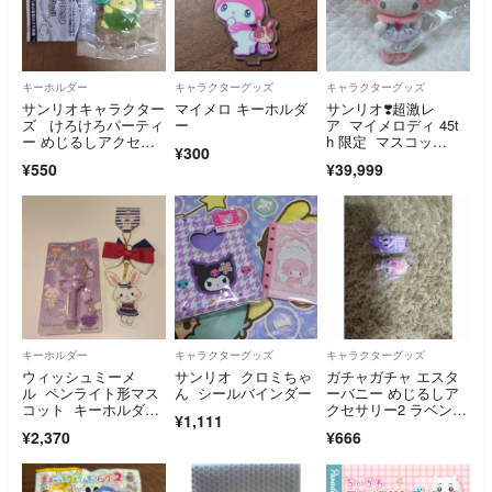
キーホルダー
キャラクターグッズ
キャラクターグッズ
サンリオキャラクター
マイメロ キーホルダ
サンリオ❣️超激レ
ズ けろけろパーティ
ー
ア マイメロディ 45t
ー めじるしアクセサ
h 限定 マスコッ
¥300
リー ポムポムプリン
ト レトロ ケーキ
¥550
¥39,999
キーホルダー
キャラクターグッズ
キャラクターグッズ
ウィッシュミーメ
サンリオ クロミちゃ
ガチャガチャ エスタ
ル ペンライト形マス
ん シールバインダー
ーバニー めじるしア
コット キーホルダ
クセサリー2 ラベンダ
¥1,111
ー
ーバニー、リボンバニ
¥2,370
¥666
ー ※お一つのお値段
です。