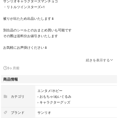
サンリオキャラクターズマンチョコ
・リトルツインスターズ×1
被りが出たため出品いたします🌷
別出品のシールとのおまとめ買いも可能です
その際は送料分お値引きいたします
お気軽にお声掛けください🌷
#サンリオキャラクターズマンチョコ
続きを表示する
#サンリオキャラクター
3ヶ月前
#サンリオ
#ビックリマン
商品情報
#リトルツインスターズ
#キキララ
エンタメ/ホビー
カテゴリ
›
おもちゃ/ぬいぐるみ
›
キャラクターグッズ
ブランド
サンリオ