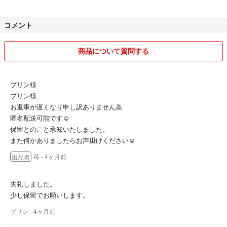
(売れることを重視しておりますのでできるだけ対応いたします。ご遠
慮なくお声かけください♡)
コメント
☺︎送料に関しましても時間がある時は対応させて頂きます
基本、送料分を差し引いた価格設定としておりますが
商品について質問する
交渉はお受けいたします
☺︎おまとめ買いも大歓迎です！
プリン様
おまとめ買いの際はお申し付けください。
プリン様
多少お値引き致します♡
お返事が遅くなり申し訳ありません🙇
匿名配送可能です☺️
☺︎キズ・汚れ等は気おつけておりますが
保留とのこと承知いたしました。
自力での管理となっておりますので、
また何かありましたらお声掛けください☺️
中古であることを理解していただける方のみとの
苺
- 4ヶ月前
出品者
お取引とさせて頂きます
(神経質な方はご遠慮ください)
失礼しました。
☺︎穏やかなお取引します🌷
少し保留でお願いします。
プリン
- 4ヶ月前
お読みくださりありがとうございました🍓