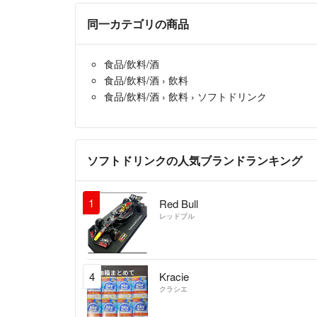
同一カテゴリの商品
食品/飲料/酒
食品/飲料/酒
›
飲料
食品/飲料/酒
›
飲料
›
ソフトドリンク
ソフトドリンクの人気ブランドランキング
1
Red Bull
レッドブル
4
Kracie
クラシエ