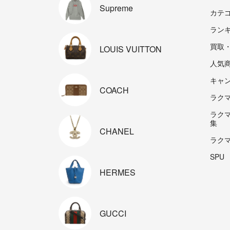
Supreme
カテ
ラン
買取
LOUIS
VUITTON
人気
キャ
COACH
ラクマp
ラク
集
CHANEL
ラク
SPU
HERMES
GUCCI