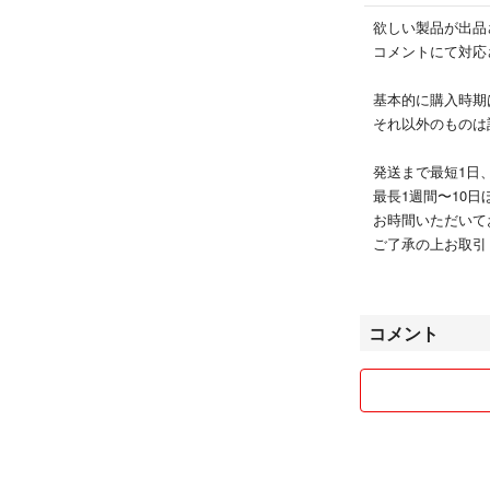
欲しい製品が出品
コメントにて対応
基本的に購入時期は
それ以外のものは
発送まで最短1日
最長1週間〜10日
お時間いただいてお
ご了承の上お取引くだ
発送には匿名配送
コメント
時間指定等は行え