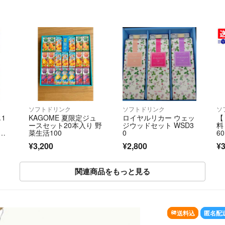
ソフトドリンク
ソフトドリンク
ソ
1
KAGOME 夏限定ジュ
ロイヤルリカー ウェッ
【
ースセット20本入り 野
ジウッドセット WSD3
料
菜生活100
0
60
め
¥3,200
¥2,800
¥3
ソ
タ
レ
ド
関連商品をもっと見る
っ
タ
送料込
匿名配