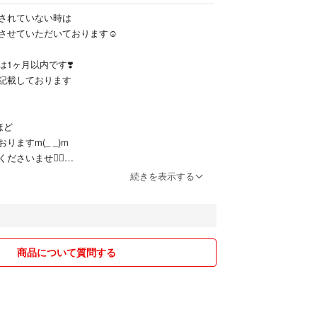
されていない時は
させていただいております☺︎
1ヶ月以内です❣️
記載しております
、
ほど
りますm(_ _)m
さいませ🙇‍♀️
続きを表示する
を利用するため
ませんのでご了承ください
商品について質問する