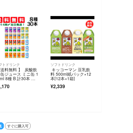
フトドリンク
ソフトドリンク
 送料無料 】 炭酸飲
キッコーマン 豆乳飲
 缶ジュース ミニ缶 1
料 500ml紙パック×12
ml 8種 B 計30本 詰
本[12本×1箱]
合わせ 飲み比べ ア
,170
¥2,339
ート セット (ファン
グレープ ファンタオ
ンジ リアルゴール
 三ツ矢サイダー な
ちゃん Qoo デカビ
 カルピスソーダ ）
送
すぐに購入可