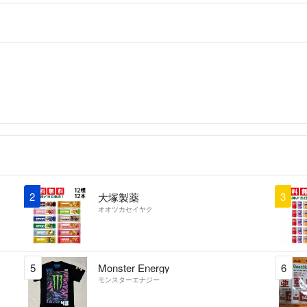
2
3
大塚製薬
オオツカセイヤク
5
Monster Energy
6
モンスターエナジー