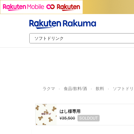
ラクマ
食品/飲料/酒
飲料
ソフトドリ
はし様専用
¥35,500
SOLDOUT