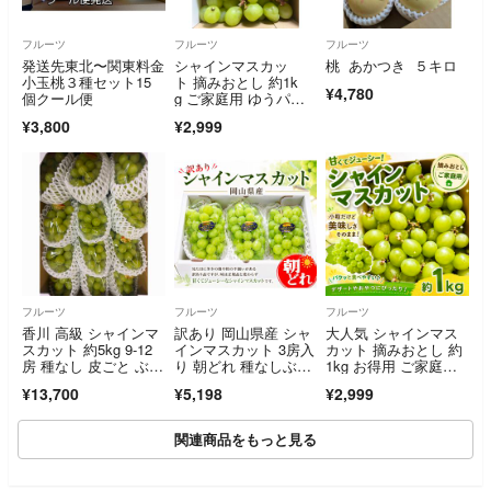
フルーツ
フルーツ
フルーツ
発送先東北〜関東料金
シャインマスカッ
桃 あかつき ５キロ
小玉桃３種セット15
ト 摘みおとし 約1k
¥4,780
個クール便
g ご家庭用 ゆうパケ
ットプラス発送
¥3,800
¥2,999
フルーツ
フルーツ
フルーツ
香川 高級 シャインマ
訳あり 岡山県産 シャ
大人気 シャインマス
スカット 約5kg 9-12
インマスカット 3房入
カット 摘みおとし 約
房 種なし 皮ごと ぶど
り 朝どれ 種なしぶど
1kg お得用 ご家庭
う 葡萄
う
用 ぶどう
¥13,700
¥5,198
¥2,999
関連商品をもっと見る