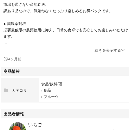
市場を通さない産地直送。
訳あり品なので、気兼ねなくたっぷり楽しめるお得パックです。
● 減農薬栽培
必要最低限の農薬使用に抑え、日常の食卓でも安心してお楽しみいただけ
ます。
● 朝採れ × 迅速発送
続きを表示する
収穫後できるだけ時間を空けずに発送。
4ヶ月前
みずみずしさと香りをそのままお届けします。
商品情報
● 訳ありだからこそのお得感
サイズ不揃い・軽微なキズ等を含みます。
食品/飲料/酒
訳あり品なのでたっぷり約1kg(箱込)
カテゴリ
›
食品
そのままはもちろん、スイーツ作りやジャムにもおすすめです。
›
フルーツ
【容量について】
容量（〇kgなど）のご希望がある場合は、
出品者情報
ご購入前にコメントにてご相談ください。
いちご
在庫状況に応じて可能な範囲で対応いたします。