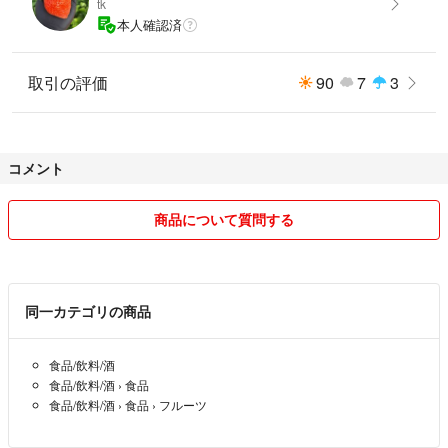
tk
本人確認済
【発送について】
・匿名配送
・常温発送
取引の評価
90
7
3
全国的に気温が高まっています。
品質重視の方は冷蔵便商品をおすすめします。
※いちごは非常にデリケートな果物です。
コメント
丁寧に梱包いたしますが、輸送中に擦れ・軽微な潰れが生じます。
商品について質問する
【ご注意事項（必ずご確認ください）】
・生鮮食品の特性上、お届け時の状態には個体差があります
・九州から到着まで2日以上かかる地域
（沖縄・北陸・信越・関東・東北・北海道・離島）は
同一カテゴリの商品
輸送時間の影響により品質変化が起こります。冷蔵便商品をおすすめしま
す。
・常温発送のため11月〜3月限定販売（気候により前後する場合あり）
食品/飲料/酒
・気温条件によっては凍結や過熟のリスクがあります
食品/飲料/酒
›
食品
・配送遅延、受取遅れによる品質変化は補償対象外です
食品/飲料/酒
›
食品
›
フルーツ
上記をご理解いただける方のみ、ご購入をお願いいたします。