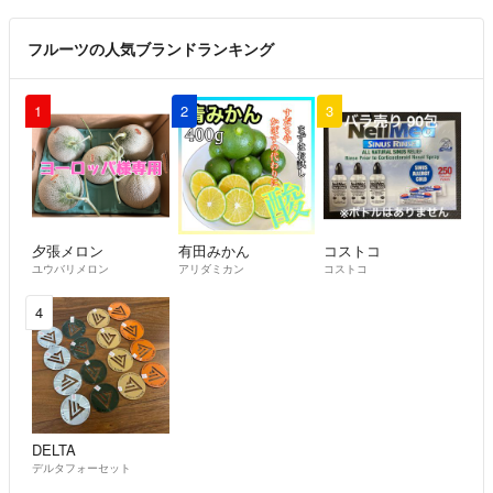
フルーツの人気ブランドランキング
1
2
3
夕張メロン
有田みかん
コストコ
ユウバリメロン
アリダミカン
コストコ
4
DELTA
デルタフォーセット