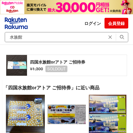
ログイン
会員登録
四国水族館orアトア ご招待券
¥1,300
SOLDOUT
「四国水族館orアトア ご招待券」に近い商品