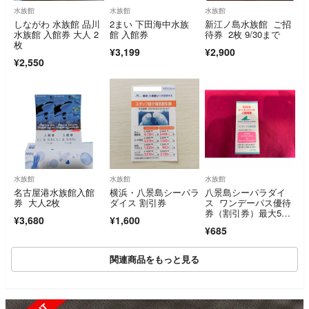
水族館
水族館
水族館
しながわ 水族館 品川
2まい 下田海中水族
新江ノ島水族館 ご招
水族館 入館券 大人 2
館 入館券
待券 2枚 9/30まで
枚
¥3,199
¥2,900
¥2,550
水族館
水族館
水族館
名古屋港水族館入館
横浜・八景島シーパラ
八景島シーパラダイ
券 大人2枚
ダイス 割引券
ス ワンデーパス優待
券（割引券）最大5名
¥3,680
¥1,600
で合計4500円引に
¥685
関連商品をもっと見る
SOLD OUT