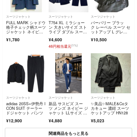
スーツジャケット
スーツジャケット
スーツジャケット
FULL MARK シャドウ
T754 XL ミラショー
バーバリー ブラッ
格子チェック柄スーツ
ン 大きいサイズ スト
ク レーベル スーツ セ
ジャケット ネイビ
ライプ ダブル スー
ットアップ L グレ
ー Lサイズ
ツ メンズ
ー モヘヤ 日本製
¥1,780
¥4,600
¥10,500
(1%)
46円相当還元
スーツジャケット
スーツジャケット
スーツジャケット
adidas 20SS×伊勢丹 I
新品 サスビズ スー
✨美品✨MALE&Coタ
CON SUIT テーラー
ツ メンズ ネイビー ジ
カキュー 濃紺 スーツ
ドジャケット パンツ
ャケット LLサイズ ス
ケットアップ HN128
トレッチ 軽量 洗え
¥12,900
¥4,880
¥5,023
る ビジネス カジュア
ル 高級 オフィス
関連商品をもっと見る