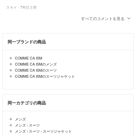
スカイ
- 7年以上前
すべてのコメントを見る
コメント有難うございます！
こちら2.3年前に購入しました。
romi
- 7年以上前
出品者
同一ブランドの商品
初めまして、このスーツはいつ頃お買いになったのでしょうか？
COMME CA ISM
COMME CA ISMのメンズ
スカイ
- 7年以上前
COMME CA ISMのスーツ
COMME CA ISMのスーツジャケット
同一カテゴリの商品
メンズ
メンズ
›
スーツ
メンズ
›
スーツ
›
スーツジャケット