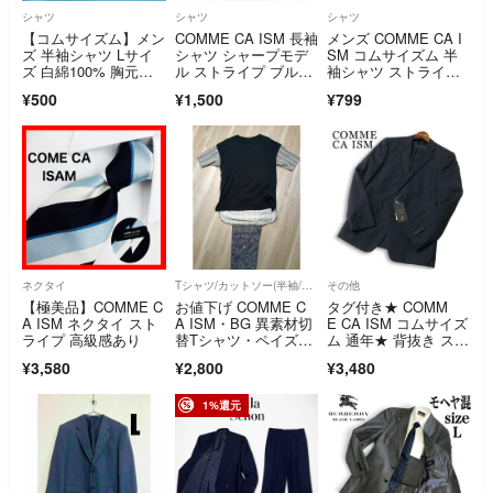
シャツ
シャツ
シャツ
​【コムサイズム】メン
COMME CA ISM 長袖
メンズ COMME CA I
ズ 半袖シャツ Lサイ
シャツ シャープモデ
SM コムサイズム 半
ズ 白綿100% 胸元カ
ル ストライプ ブル
袖シャツ ストライ
ラフル
ー XS
プ M 古着
¥500
¥1,500
¥799
ネクタイ
Tシャツ/カットソー(半袖/袖なし)
その他
【極美品】COMME C
お値下げ COMME C
タグ付き★ COMM
A ISM ネクタイ スト
A ISM・BG 異素材切
E CA ISM コムサイズ
ライプ 高級感あり
替Tシャツ・ペイズリ
ム 通年★ 背抜き スト
ーパンツ
ライプ テーラード ジ
¥3,580
¥2,800
¥3,480
ャケット Sz.S メン
ズ 紺 ネイビー
1%還元