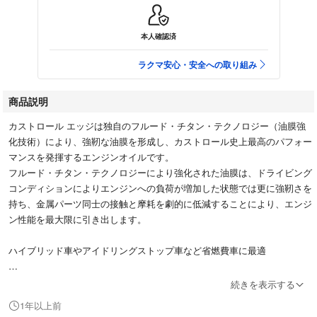
本人確認済
ラクマ安心・安全への取り組み
商品説明
カストロール エッジは独自のフルード・チタン・テクノロジー（油膜強
化技術）により、強靭な油膜を形成し、カストロール史上最高のパフォー
マンスを発揮するエンジンオイルです。
フルード・チタン・テクノロジーにより強化された油膜は、ドライビング
コンディションによりエンジンへの負荷が増加した状態では更に強靭さを
持ち、金属パーツ同士の接触と摩耗を劇的に低減することにより、エンジ
ン性能を最大限に引き出します。
ハイブリッド車やアイドリングストップ車など省燃費車に最適
続きを表示する
自宅保管の為、御理解頂ける方のみご購入をお願い致します。細かく気に
1年以上前
される方はご遠慮下さい。