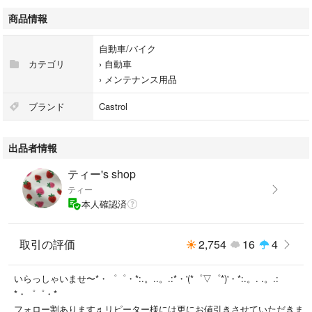
商品情報
自動車/バイク
カテゴリ
›
自動車
›
メンテナンス用品
ブランド
Castrol
出品者情報
ティー's shop
ティー
本人確認済
取引の評価
2,754
16
4
いらっしゃいませ〜*・゜゜・*:.。..。.:*・'(*゜▽゜*)'・*:.。. .。.:
*・゜゜・*
フォロー割あります♬リピーター様には更にお値引きさせていただきま