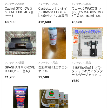
メンテナンス用品
メンテナンス用品
メンテナンス用品
Castrol GTX 10W-3
Castrolエンジンオイ
ワコーズ WAKO‘S マ
0 DC-TURBO 4L 2個
ル 10W-50 EDGE 4
ジック5 MAGIC5 MG
セット
L 4輪ガソリン車専用
5-T G120 150ml 1本
¥8,500
¥12,500
¥3,980
メンテナンス用品
メンテナンス用品
メンテナンス用品
SPASHAN MICROVE
自動車用r12エアコン
【送料込/新品】 パン
LOURグレ―色1枚
オイル
タジャッキ用アダプタ
ー シザージャックア
¥1,200
¥1,500
ダプター ジャッキヘ
¥650
ルパー タイヤ交換 工
具 ㉓