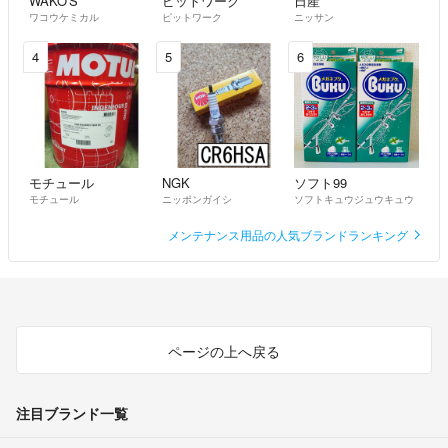
WAKO'S
ピットワーク
日産
ワコウケミカル
ピットワーク
ニッサン
4
5
6
モチュール
NGK
ソフト99
モチュール
ニッポンガイシ
ソフトキュウジュウキュウ
メンテナンス用品の人気ブランドランキング
ページの上へ戻る
注目ブランド一覧