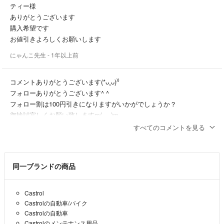
フォローしていただいてる方は更にお値引きさせて頂きますので、コメ
ティー様
ントにてお知らせしていただけるとありがたいです⭐︎
ありがとうございます
購入希望です
単品購入でもお値下げ可能な商品もございます。ご希望の金額をコメン
お値引きよろしくお願いします
トにお願い致します。やり取りが面倒な方は金額のみコメントに書いて
にゃんこ先生
- 1年以上前
いただいても大丈夫です。可能な金額であれば変更させていただきま
す。
ご質問等ございましたら、ご気楽にコメントをどうぞ^ ^
コメントありがとうございます(*ᴗˬᴗ)⁾⁾
フォローありがとうございます^ ^
気持ちの良い取引を心掛けております。宜しくお願い致しますm(_ _)m
フォロー割は100円引きになりますがいかがでしょうか？
御検討宜しくお願い致しますm(_ _)m
すべてのコメントを見る
ティー
- 1年以上前
出品者
ティー様
同一ブランドの商品
コメント失礼します
フォローしました
少しお値引き可能でしょうか
Castrol
よろしくお願いします
Castrolの自動車/バイク
Castrolの自動車
にゃんこ先生
- 1年以上前
Castrolのメンテナンス用品