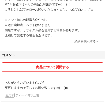
す^ ^(お値下げ不可の商品は対象外ですm(_ _)m)
よろしければフォローお願いいたします☆*:.。. o(≧▽≦)o .。.:*☆
コメント無しの即購入OKです。
自宅に喫煙者、ペットはいません。
梱包ですが、リサイクル品を使用する場合があります。
圧縮して発送する場合もあります。
商品は全て自宅保管になる為、個人差や見落としが考えられますので神
続きを表示する
経質な方はご遠慮下さい。
別のフリマでも出品してますので、突然削除する場合もあります。
コメント
いいね！を頂いてても削除して再出品する場合もあります。
質問などコメント中、専用など他の方が即決された場合はその方を優先
させていただきます。
商品について質問する
購入後の返品は受け付けておりません。
発送中の事故も受け付けておりません。
商品不良以外の返品は受け付けておりません。
ありがとうございます(*ᴗˬᴗ)⁾⁾
以上御了承くださいませm(_ _)m
変更しますので宜しくお願い致しますm(_ _)m
ティー
- 1年以上前
出品者
おまとめご希望の方は購入したい商品全てにコメントをお願いします。
送料差額分お値引き致します。