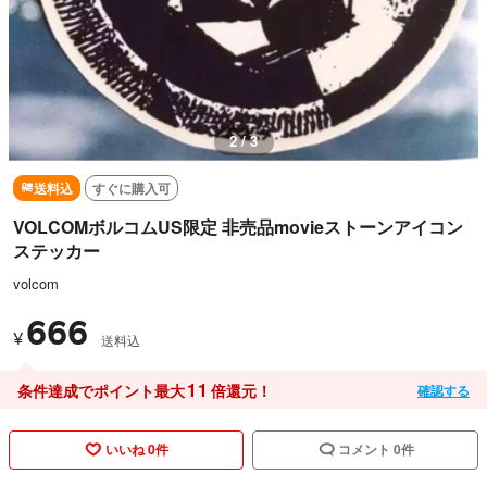
3 / 3
送料込
すぐに購入可
VOLCOMボルコムUS限定 非売品movieストーンアイコン
ステッカー
volcom
666
¥
送料込
11
条件達成でポイント最大
倍還元！
確認する
いいね 0件
コメント 0件