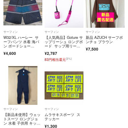
サーフィン
サーフィン
サーフィン
W32/XL ハーレー サ
【人気商品】Goture サ
新品 AZUCH サーフポ
ーフパンツ 水着 海パ
ップリーシュ ロングボ
ンチョ ブラウン
ン ボードショー
ード サップ用リーシ
¥7,500
ツ 黒 グレー
ュコード
¥4,600
¥2,787
(3%)
83円相当還元
サーフィン
サーフィン
【新品未使用】ウェッ
ムラサキスポーツ ス
トスーツ ロングジョ
テッカー
ン 水着 子供用 キッ
¥1,300
ズ ジュニア 身長125c