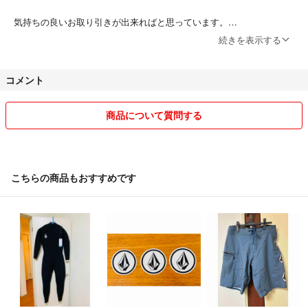
気持ちの良いお取り引きが出来ればと思っています。
続きを表示する
お品発送は基本保証無しの普通郵便を選択しておりますので、ご心配の
方はお買い上げ前にご相談下さい。
コメント
発送後のお品に対しては責任を負い兼ねます、お品追跡依頼は対応させ
て頂きます。
ご理解下さい。
商品について質問する
こちらペット、喫煙御座いません。
宜しくお願い致します。
こちらの商品もおすすめです