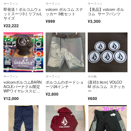
サーフィン
サーフィン
サーフィン
即発送！ボルコムウェ
volcom ボルコム ステ
【美品】volcom ボル
ットスーツ3ミリフルL
ッカー 3枚セット
コム サーフパンツ
サイズ
¥999
¥3,300
¥22,222
サーフィン
サーフィン
その他
volcomボルコムBARN
ボルコムのボードショ
(直径3.9cm) VOLCO
ACLEバーナクル限定
ーツ28インチ
M ボルコム ステッカ
WPワイヤレススピー
ー
¥2,800
カー１点物
¥12,000
¥650