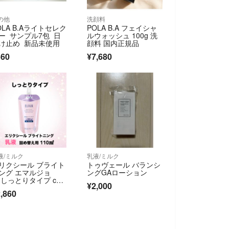
の他
洗顔料
OLA B.Aライトセレク
POLA B.A フェイシャ
ー サンプル7包 日
ルウォッシュ 100g 洗
け止め 新品未使用
顔料 国内正規品
560
¥7,680
液/ミルク
乳液/ミルク
リクシール ブライト
トゥヴェール バランシ
ング エマルジョ
ングGAローション
 しっとりタイプ c
¥2,000
 つめかえ用(110ml)
,860