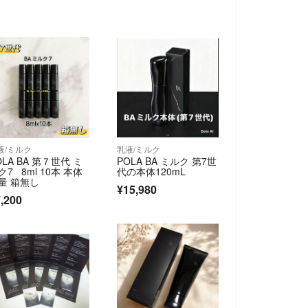
液/ミルク
乳液/ミルク
OLA BA 第７世代 ミ
POLA BA ミルク 第7世
ク7 8ml 10本 本体
代の本体120mL
量 箱無し
¥15,980
,200