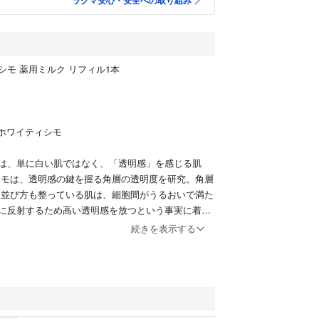
ラクマ安心・安全への取り組み
ィシモ 薬用ミルク リフィル1本
 ホワイティシモ
は、単に白い肌ではなく、「透明感」を感じる肌
シモは、透明感の鍵を握る角層の透明度を研究。角層
 並び方も整っている肌は、細胞間がうるおいで満た
に反射するため高い透明感を放つという事実に着目
続きを表示する
L 5610円
用ミルク ホワイト リフィル
ルビン酸２－グルコシド、グリチルリチン酸２Ｋ