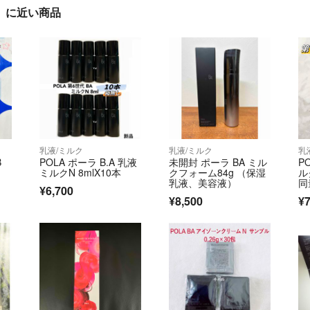
本」に近い商品
乳液/ミルク
乳液/ミルク
乳
B
POLA ポーラ B.A 乳液
未開封 ポーラ BA ミル
P
ミルクN 8mlX10本
クフォーム84g （保湿
ル
乳液、美容液）
同
¥6,700
¥8,500
¥7