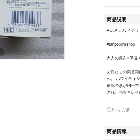
商品説明
POLA ホワイテ
#tanpopo‘sshop
大人の美白×保湿
女性たちの美意識
へ。 ホワイティ
細胞の形が均一で
され、光をキレイ
しました。
約1ヶ月前
ミルクリフィル80m
全成分
ホワイティシモ 薬
商品情報
有効成分：アスコ