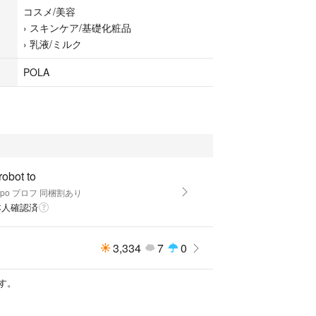
、ＢＧ、グリセリン、α－オレフィンオリゴマー、
コスメ/美容
リシロキサン、エチルヘキサン酸セチル、カンゾウ
›
スキンケア/基礎化粧品
）、クララエキス－１、マヨラナエキス、アスパラ
›
乳液/ミルク
キス、濃グリセリン、水酸化大豆リン脂質、ゴボウ
、ジメチルシラノール・ヒアルロン酸縮合液、ビタ
POLA
ジグリセリン、ローズ水、オレンジフラワー水、マ
脂肪酸フィトステリル、ジメチコン、水酸化Ｋ、ス
、カルボキシビニルポリマー、ステアリン酸ソルビ
ブチレンポリグリセリンステアリルエーテル、ＰＥ
ン酸Ｎａ、ベヘニルアルコール、リンゴ酸ジイソス
タンガム、クエン酸、無水ケイ酸、エタノール、フ
ル
obot to
popo プロフ 同梱割あり
本人確認済
3,334
7
0
す。