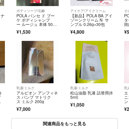
ボディソープ/石鹸
アイケア/アイクリーム
そ
ミナ
POLA パンセ ド ブー
【新品】POLA BA アイ
P
ケ ボディシャンプ
ゾーンクリーム N サ
タ
ー ルージュ 本体 500m
ンプル 0.26g×30包
焼
l
¥1,530
¥4,800
¥
乳液/ミルク
乳液/ミルク
乳
ト
アルビオン アンフィネ
松山油脂 乳液 詰替用(8
エ
イ
ス パンプ マトリク
5ml)
ニ
テ
ス ミルク 200g
ン
¥1,050
セ
a
¥7,000
¥2
関連商品をもっと見る