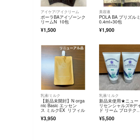
アイケア/アイクリーム
美容液
ポーラBAアイゾーンク
POLA BA プリズル
リームN 10包
0.4ml×30包
¥1,500
¥1,900
乳液/ミルク
乳液/ミルク
【新品未開封】N orga
新品未使用★ニュー
nic Basic エッセン
リセンシャルズ®デ
ス ミルクEX リフィル
ド リーム プロテク
ィブローション 2本
¥3,950
¥5,500
ット