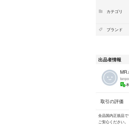
その他の成分：水
メチルフェニルポ
カテゴリ
フラボノイド（２
サスリネアリスエ
エキス、桑エキス
ブランド
ミンＥ、硬化油、
カデミアナッツ油
テアリン酸ＰＥＧ
タン、ポリオキシ
Ｇ（３０）、クエ
出品者情報
テアリル、キサン
ェノキシエタノー
MR.r
tan
取引の評価
全品国内正規品で
ご安心ください。