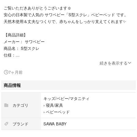
ご覧いただきありがとうございます☺️
安心の日本製で人気の サワベビー「S型スクレ」ベビーベッド です。
天然木使用＆丈夫なつくりで、赤ちゃんをしっかり支えてくれます✨
【商品詳細】
メーカー： サワベビー
商品名： S型スクレ
仕様：
キャスター付きで移動ラクラク
続きを表示する
高さ2段階調整
7ヶ月前
床板通気性◎
商品情報
定価：￥54,780
キッズ/ベビー/マタニティ
【状態】
カテゴリ
›
寝具/家具
全体としてきれいな状態を保っています✨
›
ベビーベッド
細かな使用に伴うキズ等はありますが、大きなダメージはありません。
ペット・喫煙者なしの環境で使用していたため安心してご使用いただけま
ブランド
SAWA BABY
す。