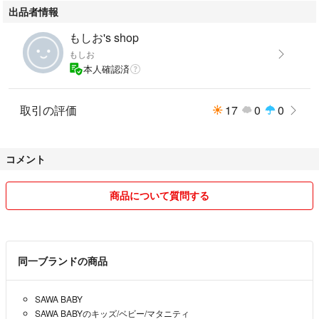
出品者情報
🌟おすすめポイント
もしお's shop
◯日本製のしっかりとした安全構造
もしお
◯お世話しやすい高さ調節機能
本人確認済
◯コンパクト収納で一時保管にも便利
◯ナチュラルカラーでお部屋にも馴染みやすい
取引の評価
17
0
0
※中古品につき、多少の使用感はご了承ください。
付属品：固定用ベルト
コメント
2019年１月に新品で購入したものです。
商品について質問する
佐川急便の大型配送で配送予定。北海道、九州、沖縄への配送は不可とさ
せていただきます。
同一ブランドの商品
SAWA BABY
SAWA BABYのキッズ/ベビー/マタニティ