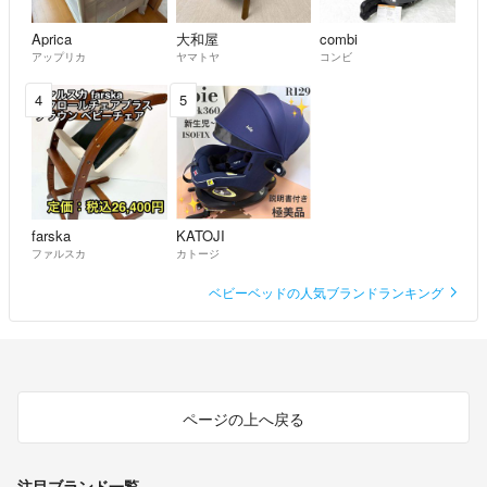
Aprica
大和屋
combi
アップリカ
ヤマトヤ
コンビ
4
5
farska
KATOJI
ファルスカ
カトージ
ベビーベッドの人気ブランドランキング
ページの上へ戻る
注目ブランド一覧