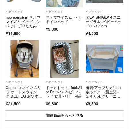
ベビーベッド
ベビーベッド
ベビーベッド
neomamaism ネオマ
ネオママイズム ベッ
IKEA SNIGLAR スニ
マイズム ベッドイン
ドインベッド
ーグラル ベビーベッ
ベッド 折りたたみ グ
ド60×120cm
¥9,300
レー
¥11,980
¥4,500
ベビーベッド
ベビーベッド
ベビーベッド
Combi コンビ ネムリ
ドッカトット DockAT
綺麗/アップリカ/ココ
ラ オートスウィン
ot Deluxe+ ベビーベ
ネルエアー/新生児～
グ BEDi EG おやすみ
ッド 寝具 ベビー用品
２４カ月/クリーニン
ドーム
グ済②
¥21,500
¥9,800
¥9,500
関連商品をもっと見る