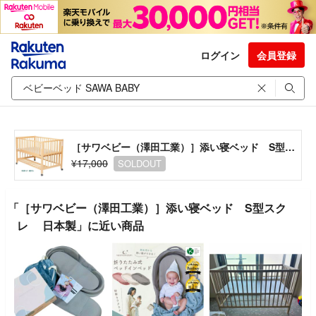
ログイン
会員登録
［サワベビー（澤田工業）］添い寝ベッド S型スクレ 日本製
¥17,000
SOLDOUT
「［サワベビー（澤田工業）］添い寝ベッド S型スク
レ 日本製」に近い商品