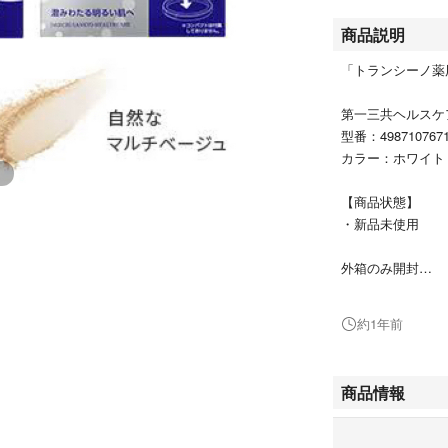
商品説明
「トランシーノ薬用
第一三共ヘルスケ
型番：4987107671
カラー：ホワイト
【商品状態】
・新品未使用
外箱のみ開封
スーパーウォータ
約1年前
#第一三共ヘルス
#4987107671776
商品情報
#コスメ/美容
#ベースメイク/化
#フェイスパウダ