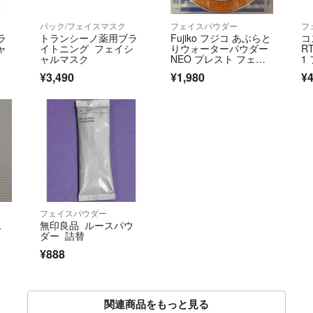
パック/フェイスマスク
フェイスパウダー
フ
ラ
トランシーノ薬用ブラ
Fujiko フジコ あぶらと
コ
ャ
イトニング フェイシ
りウォーターパウダー
R
ャルマスク
NEO プレスト フェイ
1
スパウダー パフ付き
¥3,490
¥1,980
¥4
フェイスパウダー
ス
無印良品 ルースパウ
ダー 詰替
¥888
関連商品をもっと見る