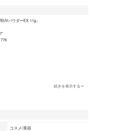
UVパウダーEX 11g」
ア
776
続きを表示する
ープルーフ 日焼け止めパウダー
ケア
粧品
コスメ/美容
ー