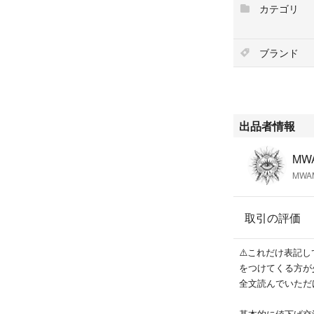
カテゴリ
#メイクアップ
ブランド
出品者情報
MWA
MWA
取引の評価
⚠️これだけ表記
をつけてくる方が
全文読んでいただ
基本的に値下げ交