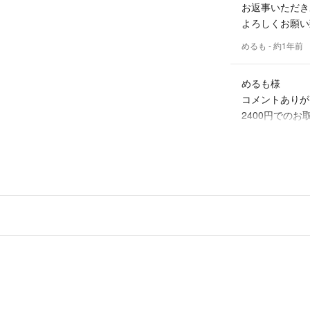
お返事いただき
よろしくお願い
未開封と記載のあ
(商品未開封の意)
めるも
- 約1年前
梱包の都合上、箱
箱・商品ともに未
めるも様
コメントありが
全品追跡可能な方
2400円での
受取後、事情など
今1度コメント
れ以上は催促及び
※事前に帰省の為
MWAM81
出品者
ません
はじめまして。
ここに記載してあ
こちらの商品を
ったとしても基本
受取24時間経過
でしょうか？
用』があった場合
お返事よろしく
めるも
- 約1年前