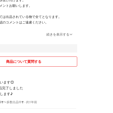
メントお願いします。
ては出品されている物で全てとなります。
認のコメントはご遠慮ください。
したものは無視させていただきます。
続きを表示する
をもってお願い致します。
出品時から定価よりも安価でのお取引となります。
げ交渉してきてください
商品について質問する
問は受付ますし、基本的に全て回答しますが、回答
い方は即ブロックします
になりまずが「直射日光」「高温多湿」を避け保管
います😊
上の在庫はありません
品完了しました
のない商品に関して購入時期などの質問は無意味な
します♪
も言えない、聞いた上で値段の交渉がしたいのか検
9❣️〜多数出品中❣️
- 約1年前
えてこない方の相手はしません