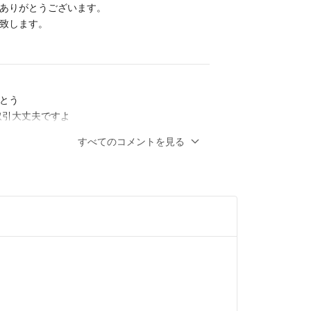
ありがとうございます。
致します。
る商品は全て間違いなく未開封です。
を開封する場合があります。
開封をご所望の方はご購入をご遠慮ください。
とう
法で発送しています
お取引大丈夫ですよ
あると思いますので24時間程はお待ちしますが、そ
いただければお値下&専用出品します♪
受取評価申請などさせていただきます
すべてのコメントを見る
、受取に時間を要するなどの相談があれば問題あり
9❣️〜多数出品中❣️
- 約1年前
る内容に沿っていなく私が不快に感じた取引内容だ
2400円でお譲りいただきたいのですが、無理
的には最高評価をつけますが、『無断キャンセル・
後の催促に対する無返信・運営への受取評価申請の使
は最低評価とします
お願い致します。