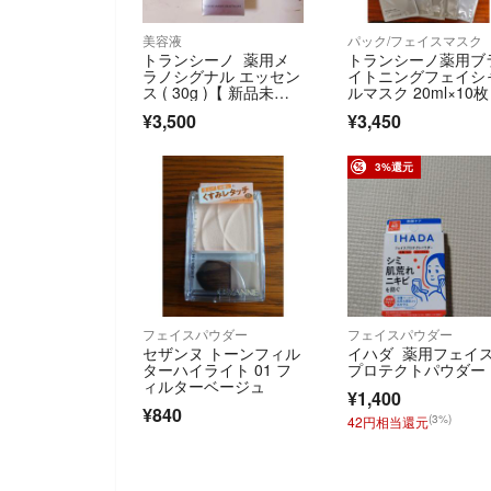
美容液
パック/フェイスマスク
トランシーノ 薬用メ
トランシーノ薬用ブ
ラノシグナル エッセン
イトニングフェイシ
ス ( 30g )【 新品未開
ルマスク 20ml×10枚
封 】
¥3,500
¥3,450
3%還元
フェイスパウダー
フェイスパウダー
セザンヌ トーンフィル
イハダ 薬用フェイ
ターハイライト 01 フ
プロテクトパウダー
ィルターベージュ
¥1,400
¥840
(3%)
42円相当還元