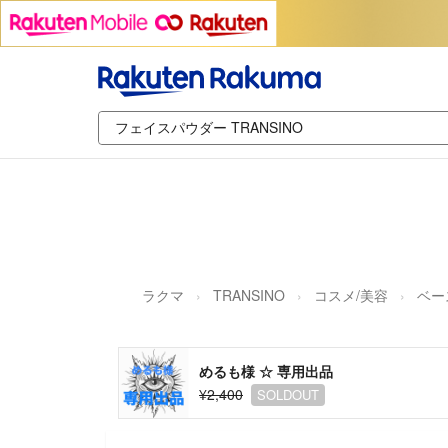
ラクマ
TRANSINO
コスメ/美容
ベー
めるも様 ☆ 専用出品
¥2,400
SOLDOUT