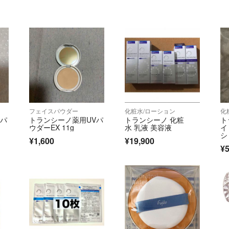
フェイスパウダー
化粧水/ローション
化
Vパ
トランシーノ薬用UVパ
トランシーノ 化粧
ト
ウダーEX 11g
水 乳液 美容液
イ
シ
¥1,600
¥19,900
グ
¥5