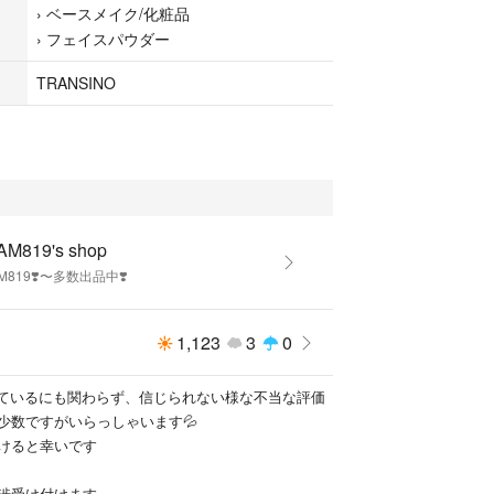
›
ベースメイク/化粧品
›
フェイスパウダー
TRANSINO
M819's shop
M819❣️〜多数出品中❣️
1,123
3
0
しているにも関わらず、信じられない様な不当な評価
少数ですがいらっしゃいます💦
けると幸いです
渉受け付けます。