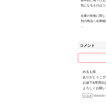
気になるものはコ
在庫の有無に関し
別の商品へ在庫確
※非常識だと判断
値下げ交渉も節度
コメント
⚠️全ての商品が
理解した上で値下
気になる点など質
に対して返信がな
めるも様
また、自宅保管品
ありがとうござ
しており、半年以
お値下&専用出
なので、使用期限
よろしくお願い
ので無視します
回答に対してお礼
MWAM81
出品者
討したいのかも見