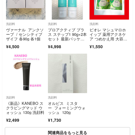
洗顔料
洗顔料
洗顔料
ヴァーナル アンクソ
プロアクティブ プラ
ビオレ マシュマロホ
ープ / センシティブ
ス ステップ1 90g×2本
イップ 薬用アクネケ
ザイフ 各90g 各1個
セット 最新パッケー
ア つめかえ用 大容
ジ
量 2.5回分 2個セット
¥4,500
¥4,998
¥1,550
洗顔料
洗顔料
《新品》KANEBO ス
オルビス ミスタ
クラビングマッド ウ
ー フォーミングウォ
ォッシュ 130g 洗顔料
ッシュ 120g
¥2,499
¥1,730
関連商品をもっと見る