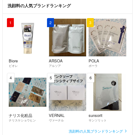
洗顔料の人気ブランドランキング
1
2
3
Biore
ARSOA
POLA
ビオレ
アルソア
ポーラ
4
5
6
ナリス化粧品
VERNAL
sunsorit
ナリスケショウヒン
ヴァーナル
サンソリット
洗顔料の人気ブランドランキング