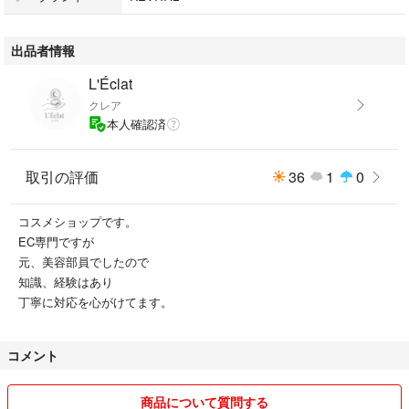
#リバイタル(REVITAL)
#4909978132835
出品者情報
#コスメ/美容
#スキンケア/基礎化粧品
L'Éclat
#洗顔料
クレア
本人確認済
取引の評価
36
1
0
コスメショップです。
EC専門ですが
元、美容部員でしたので
知識、経験はあり
丁寧に対応を心がけてます。
コメント
商品について質問する