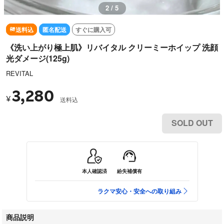
2 / 5
送料込
匿名配送
すぐに購入可
《洗い上がり極上肌》リバイタル クリーミーホイップ 洗顔
光ダメージ(125g)
REVITAL
3,280
¥
送料込
SOLD OUT
本人確認済
紛失補償有
ラクマ安心・安全への取り組み
商品説明