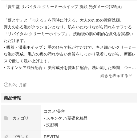
「資生堂 リバイタル クリーミーホイップ 洗顔 光ダメージ(125g)」
「落とす」と「与える」を同時に叶える、大人のための濃密洗顔。
弾力のある泡がクッションとなり、肌をいたわりながら汚れをオフする
「リバイタル クリーミーホイップ」。洗顔後の肌の劇的な変化を実感い
ただけます。
• 吸着・濃密ホイップ： 手のひらで転がすだけで、キメ細かいクリーミー
な泡が完成。毛穴の奥の汚れや古い角質をしっかり吸着しながら、摩擦レ
スで優しく洗い上げます。
• スキンケア成分配合： 美容成分を贅沢に配合。洗い流した瞬間、つっぱ
り感どころか、まるでスキンケアを終えた後のような「しっとり・もちも
続きを表示する
ち」の肌触りへ。
約2ヶ月前
• 次に使う浸透を高める： 不要な角質を取り去ることで、後から使う美容
液や化粧水のなじみが抜群にアップ。透明感のある、明るく澄んだ素肌へ
商品情報
と整えます。
コスメ/美容
※コチラは購入品ではなく、代理店より直接仕入れた未使用未開封商品で
カテゴリ
›
スキンケア/基礎化粧品
す。
›
洗顔料
ブランド
REVITAL