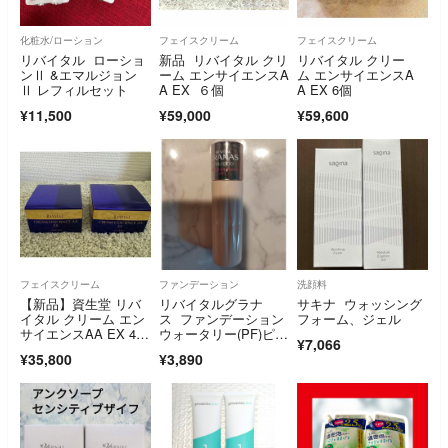
化粧水/ローション
フェイスクリーム
フェイスクリーム
リバイタル ローショ
新品 リバイタル クリ
リバイタル クリー
ンⅡ &エマルジョン
ーム エンサイエンスA
ム エンサイエンスA
Ⅱ レフィルセット
A EX ６個
A EX 6個
¥11,500
¥59,000
¥59,600
フェイスクリーム
ファンデーション
洗顔料
【新品】資生堂 リバ
リバイタルグラナ
サキナ ウォッシング
イタル クリーム エン
ス ファンデーション
フォーム、ジェル
サイエンスAA EX 40
ウォータリー(PF)ピン
¥7,066
g ×2
クオークル10
¥35,800
¥3,890