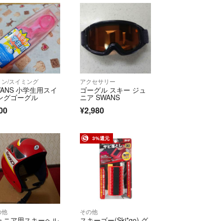
リン/スイミング
アクセサリー
WANS 小学生用スイ
ゴーグル スキー ジュ
ングゴーグル
ニア SWANS
00
¥2,980
3%還元
の他
その他
ュニア用スキーヘル
スキーゴー(Ski*go) グ