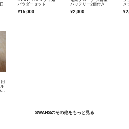
 日
パウダーセット
バッテリー2個付き
メ
¥15,000
¥2,000
¥2
ツ用
ール
5c
SWANSのその他をもっと見る