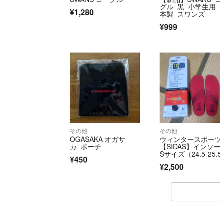
グル 黒 小学生用
¥1,280
本製 スワンズ
¥999
その他
その他
OGASAKA オガサ
ウィンタースポー
カ ポーチ
【SIDAS】インソ
Sサイズ（24.5-25.
¥450
m）
¥2,500