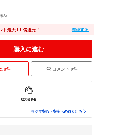
送料込
11
確認する
ント最大
倍還元！
購入に進む
 0件
コメント 0件
紛失補償有
ラクマ安心・安全への取り組み