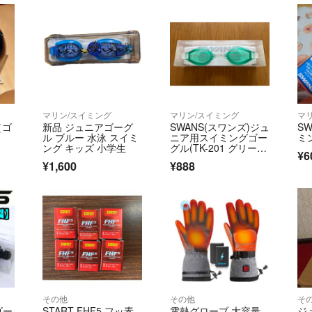
マリン/スイミング
マリン/スイミング
マ
（ゴ
新品 ジュニアゴーグ
SWANS(スワンズ)ジュ
S
ル ブルー 水泳 スイミ
ニア用スイミングゴー
ミ
ング キッズ 小学生
グル(TK-201 グリー
¥6
ン)
¥1,600
¥888
その他
その他
そ
ゴー
START FHF5 フッ素
電熱グローブ 大容量
ジ