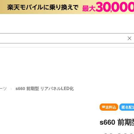
ーツ
s660 前期型 リアパネルLED化
送料込
匿名配
s660 前