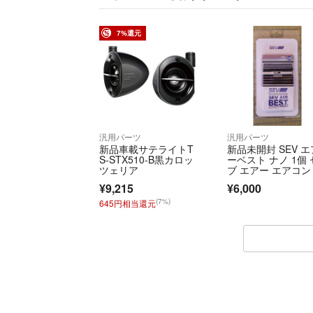
7%還元
汎用パーツ
汎用パーツ
新品車載サテライトT
新品未開封 SEV エ
S-STX510-B黒カロッ
ーベスト ナノ 1個 
ツェリア
ブ エアー エアコン
¥9,215
¥6,000
(7%)
645円相当還元