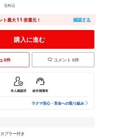
0
送料込
11
確認する
ント最大
倍還元！
購入に進む
 0件
コメント 0件
本人確認済
紛失補償有
ラクマ安心・安全への取り組み
、カプラー付き