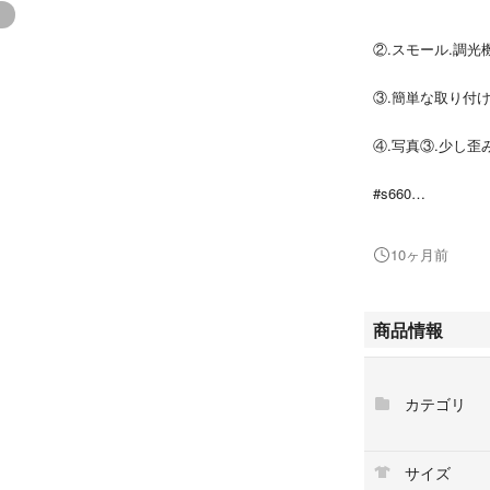
②.スモール.調光
③.簡単な取り付
④.写真③.少し歪
#s660
#バンパー
10ヶ月前
商品情報
カテゴリ
サイズ