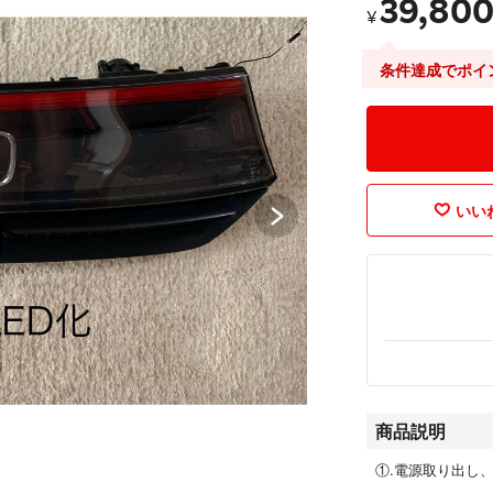
39,80
¥
条件達成でポイ
いいね
商品説明
①.電源取り出し