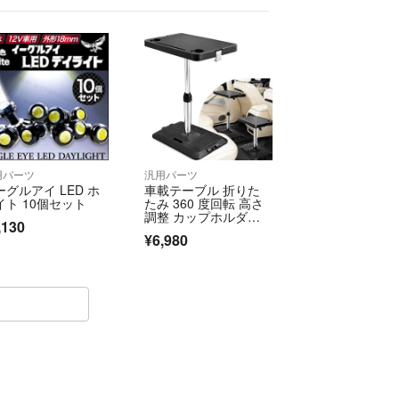
用パーツ
汎用パーツ
ーグルアイ LED ホ
車載テーブル 折りた
イト 10個セット
たみ 360 度回転 高さ
調整 カップホルダ
,130
ー 2 個付き
¥6,980