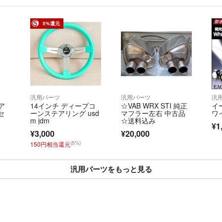
5%還元
汎用パーツ
汎用パーツ
汎
ア
14インチ ディープコ
☆VAB WRX STI 純正
イ
セ
ーンステアリング usd
マフラー左右 中古品
ワ
m jdm
☆送料込み
¥1
¥3,000
¥20,000
(5%)
150円相当還元
汎用パーツをもっと見る