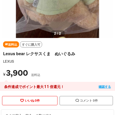
2 / 2
送料込
すぐに購入可
Lexus bear レクサスくま ぬいぐるみ
LEXUS
3,900
¥
送料込
11
条件達成でポイント最大
倍還元！
確認する
いいね 0件
コメント 0件