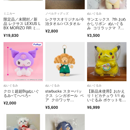
ミニカー
ノベルティグッズ
ぬいぐるみ
限定品／未開封／新
レクサスオリジナル/今
サンエックス 7th おめ
品 レクサス LEXUS L
治タオル/バスタオル
かしリボン ぬいぐる
BX MORIZO RR ミニ
み コリラックマ 7周
¥2,800
カー
年 日本
¥19,830
¥3,500
ぬいぐるみ
ぬいぐるみ
ぬいぐるみ
クロミ超超Bigぬいぐ
starbucks スターバッ
【新品未使用】おかえ
るみ~てへぺろ~
クス シンガポール ベ
り！ピカチュウ 1/1 ぬ
ア クロワッサ
いぐるみ ポケットモン
¥2,000
ン 熊 クマ スタ
スター 等身大 ポケモ
¥5,600
¥6,999
バ キーホルダー Beari
ン
sta