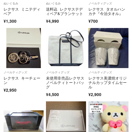
ぬいぐるみ
ぬいぐるみ
ノベルティグッズ
レクサス ミニテディ
送料込 レクサステデ
レクサス タオルハン
ベア
ィベア&ブランケット
カチ『今治タオル』
¥1,300
¥4,990
¥700
ノベルティグッズ
ノベルティグッズ
ノベルティグッズ
レクサス キーチェー
未使用非売品レクサス
レクサス美濃焼オリジ
ン
ノベルティトートバッ
ナルカップタイムセー
グ
ル
¥2,950
¥4,500
¥2,900