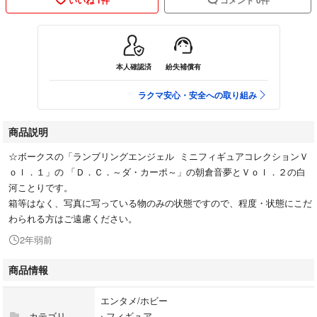
本人確認済
紛失補償有
ラクマ安心・安全への取り組み
商品説明
☆ボークスの「ランブリングエンジェル ミニフィギュアコレクションＶ
ｏｌ．１」の 「Ｄ．Ｃ．～ダ・カーポ～」の朝倉音夢とＶｏｌ．２の白
河ことりです。
箱等はなく、写真に写っている物のみの状態ですので、程度・状態にこだ
わられる方はご遠慮ください。
2年弱前
商品情報
エンタメ/ホビー
カテゴリ
›
フィギュア