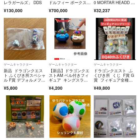
レラガールズ」 DDS
ドルフィー ボークス Y
0 MORTAR HEADD JU
SD
NCHOON(モーターヘ
¥130,000
¥700,000
¥32,237
ッド ジュノーン) ファ
イブスター物語 ガレー
ジキット プラモデ
ル ボークス
ゲームキャラクター
ゲームキャラクター
ゲームキャラクター
新品 ドラゴンクエス
【新品】ドラゴンクエ
ドラゴンクエスト ふ
ト ふくびき所スペシャ
ストAM ベル付きフィ
くびき所 くじ F賞 G
ル F賞 デフォルメフィ
ギュア キングスライ
賞 フィギュア全種コ
ギュア ドラク
ム & メタルキン
ンプリートセット
¥5,800
¥4,200
¥49,800
エ Ⅴ 勇者
グ セット