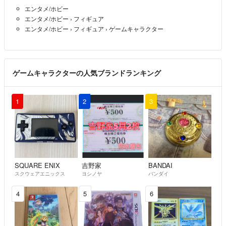
エンタメ/ホビー
エンタメ/ホビー
›
フィギュア
エンタメ/ホビー
›
フィギュア
›
ゲームキャラクター
ゲームキャラクターの人気ブランドランキング
1
2
3
SQUARE ENIX
吉野家
BANDAI
スクウェアエニックス
ヨシノヤ
バンダイ
4
5
6