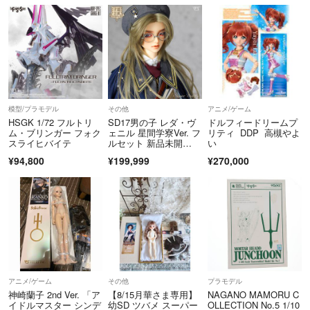
模型/プラモデル
その他
アニメ/ゲーム
HSGK 1/72 フルトリ
SD17男の子 レダ・ヴ
ドルフィードリームプ
ム・ブリンガー フォク
ェニル 星間学寮Ver. フ
リティ DDP 高槻やよ
スライヒバイテ
ルセット 新品未開
い
封 スーパードルフィ
¥94,800
¥199,999
¥270,000
ー ボークス VOLKS ド
ルパ55
アニメ/ゲーム
その他
プラモデル
神崎蘭子 2nd Ver. 「ア
【8/15月華さま専用】
NAGANO MAMORU C
イドルマスター シンデ
幼SD ツバメ スーパー
OLLECTION No.5 1/10