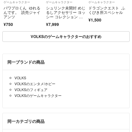
ゲームキャラクター
ゲームキャラクター
ゲームキャラクター
パワプロくん ゆれる
シュリンク未開封 めじ
ドラゴンクエスト ふ
んです。 読売ジャイ
るしアクセサリー ヨッ
くびき所スペシャル
アンツ
シー コレクション ぴ
¥1,500
んく みどり みずい
¥750
¥7,999
ろ スーパーマリオ
VOLKSのゲームキャラクターのおすすめ
同一ブランドの商品
VOLKS
VOLKSのエンタメ/ホビー
VOLKSのフィギュア
VOLKSのゲームキャラクター
同一カテゴリの商品