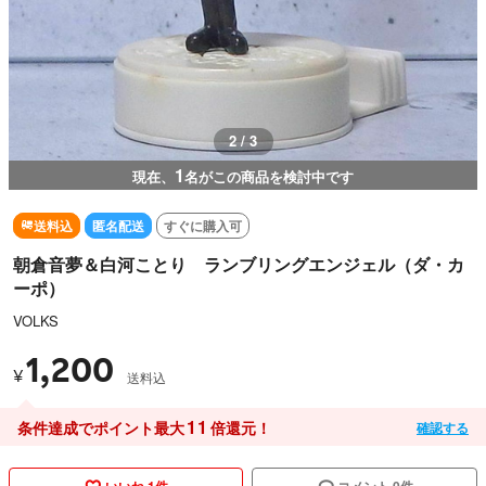
3 / 3
1
現在、
名がこの商品を検討中です
送料込
匿名配送
すぐに購入可
朝倉音夢＆白河ことり ランブリングエンジェル（ダ・カ
ーポ）
VOLKS
1,200
¥
送料込
11
条件達成でポイント最大
倍還元！
確認する
いいね 1件
コメント 0件