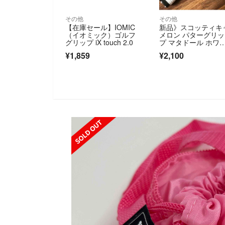
その他
その他
【在庫セール】IOMIC
新品》スコッティキ
（イオミック）ゴルフ
メロン パターグリッ
グリップ iX touch 2.0
プ マタドール ホワ
ト/ブラック
¥1,859
¥2,100
SOLD OUT