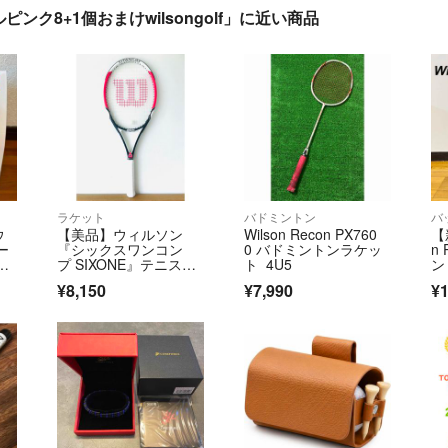
ク8+1個おまけwilsongolf」に近い商品
ラケット
バドミントン
バ
ウ
【美品】ウィルソン
Wilson Recon PX760
【
ー
『シックスワンコン
0 バドミントンラケッ
n
プ SIXONE』テニスラ
ト 4U5
ン
ケット／G2／軽量
レ
¥8,150
¥7,990
¥1