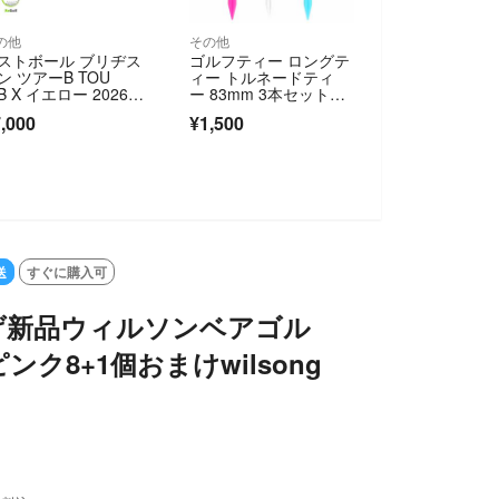
の他
その他
ストボール ブリヂス
ゴルフティー ロングテ
ン ツアーB TOU
ィー トルネードティ
 B X イエロー 2026年
ー 83mm 3本セット
デル 20球 Aラン
【新品未使用】
,000
¥1,500
 ゴルフボール
送
すぐに購入可
げ新品ウィルソンベアゴル
ンク8+1個おまけwilsong