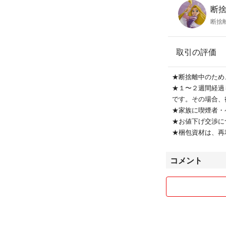
断捨
断捨
取引の評価
★断捨離中のため
★１〜２週間経過
です。その場合、
★家族に喫煙者・
★お値下げ交渉に
★梱包資材は、再
コメント