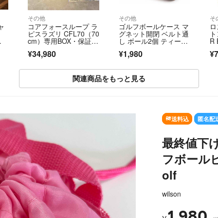
その他
その他
そ
ャ
コアフォースループ ラ
ゴルフボールケース マ
ロ
ピスラズリ CFL70（70
グネット開閉 ベルト通
ト
イ
cm）専用BOX・保証書
し ボール2個 ティー4
R
付
本 ブラウン
モ
¥34,980
¥1,980
¥7
ク
関連商品をもっと見る
SOLD OUT
送料込
匿名配
最終値下
フボールピ
olf
wilson
1,980