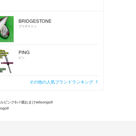
BRIDGESTONE
ブリヂストン
PING
ピン
その他の人気ブランドランキング
ク8+1個おまけwilsongolf
olf