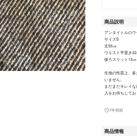
商品説明
アンタイトルのウ
サイズS
丈55㎝
ウエスト平置き32
後ろスリット13㎝
生地の性質上、多
いません。
まだまだキレイな
入をお待ちしてお
アンタイトル
7年弱前
タイトスカート
ウール
UNTITLED
商品情報