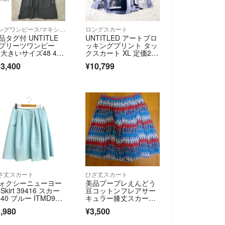
ロングワンピース/マキシワンピース
ロングスカート
品タグ付 UNTITLE
UNTITLED アートブロ
 プリーツワンピー
ッキングプリント タッ
 大きいサイズ48 4XL
クスカート XL 定価2.6
L
万
3,400
¥10,799
ざ丈スカート
ひざ丈スカート
ォクシーニューヨー
美品プープレえんどう
Skirt 39416 スカー
豆コットンフレアサー
 40 ブルー ITMD9J0
キュラー膝丈スカート
3VU2
ワンピースリバティー
,980
¥3,500