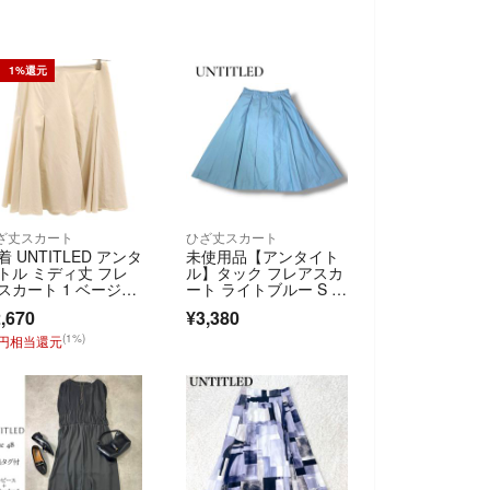
1%還元
ざ丈スカート
ひざ丈スカート
着 UNTITLED アンタ
未使用品【アンタイト
トル ミディ丈 フレ
ル】タック フレアスカ
スカート 1 ベージ
ート ライトブルー S 日
 レディース
本製 近年
,670
¥3,380
(1%)
6円相当還元