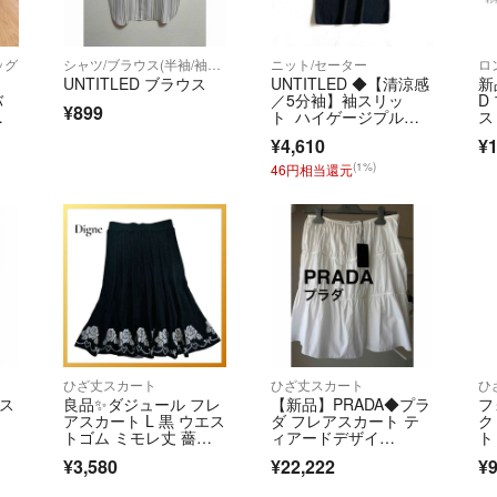
ッグ
シャツ/ブラウス(半袖/袖なし)
ニット/セーター
UNTITLED ブラウス
UNTITLED ◆【清涼感
新
バ
／5分袖】袖スリッ
D
¥899
ト ハイゲージプルオ
ス
ーバーニット
~5
¥4,610
¥1
(1%)
46円相当還元
ひざ丈スカート
ひざ丈スカート
ひ
ツス
良品✨ダジュール フレ
【新品】PRADA◆プラ
フ
アスカート L 黒 ウエス
ダ フレアスカート テ
ク 
トゴム ミモレ丈 薔
ィアードデザイ
ト
薇 ロング
ン 綿 コットン ギャザ
M
¥3,580
¥22,222
¥9
ー 白 薄手の裏地付
き ホワイト 日本味入