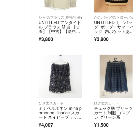
シャツ/ブラウス(長袖/七分)
かごバッグ/ストローバ
UNTITLED アンタイト
UNTITLED カゴバッ
ル ブラウス M 白 【古
グ ボーダーサマー
着】【中古】【送料無
ッグ 内ポケットあ
料】
り 大人カワイイ
¥3,800
¥3,800
ひざ丈スカート
ひざ丈スカート
ミナペルホネン mina p
チェック柄 プリー
erhonen licorice スカ
カート 制服 コスプ
ート ネイビーブラック
レ グリーン系
∥リコリス 膝丈 コット
¥4,007
¥1,500
ン ウエストゴム【240
0015100616】