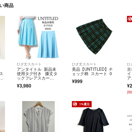
近い商品
ひざ丈スカート
ひざ丈スカート
ひ
アンタイトル 新品未
美品【UNTITLED】チ
古
 ス
使用タグ付き 膝丈タ
ェック柄 スカート 0
イ
夏
ックフレアスカー
ア
¥999
ト タフタ素材
ュ
¥3,980
¥2
2
1%還元