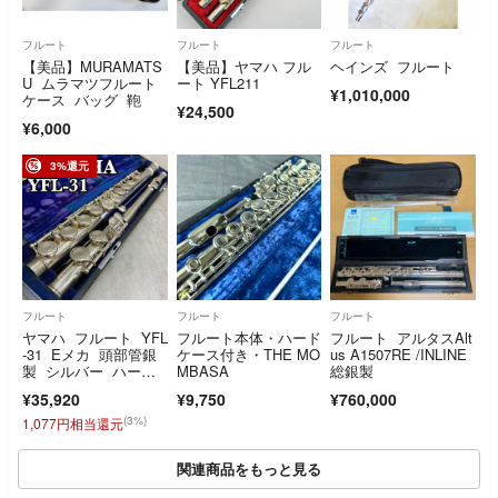
フルート
フルート
フルート
【美品】MURAMATS
【美品】ヤマハ フル
ヘインズ フルート
U ムラマツフルート
ート YFL211
¥1,010,000
ケース バッグ 鞄
¥24,500
¥6,000
3%還元
フルート
フルート
フルート
ヤマハ フルート YFL
フルート本体・ハード
フルート アルタスAlt
-31 Eメカ 頭部管銀
ケース付き・THE MO
us A1507RE /INLINE
製 シルバー ハード
MBASA
総銀製
ケース 木管楽器 YA
¥35,920
¥9,750
¥760,000
MAHA Flute SILVER
(3%)
1,077円相当還元
関連商品をもっと見る