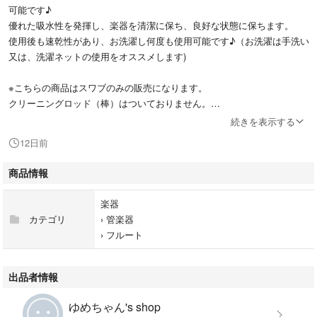
可能です♪
優れた吸水性を発揮し、楽器を清潔に保ち、良好な状態に保ちます。
使用後も速乾性があり、お洗濯し何度も使用可能です♪（お洗濯は手洗い
又は、洗濯ネットの使用をオススメします)
※こちらの商品はスワブのみの販売になります。
クリーニングロッド（棒）はついておりません。
続きを表示する
【内容】カラー/ブルー 1枚
12日前
【確認事項】
商品情報
※こちらは海外輸入品となります。
検品の上で使用に問題無いと判断したものを出品しておりますが、海外製
楽器
のため、作りの甘いものや微細な傷や汚れ、擦れ、ほつれ等がある場合が
カテゴリ
›
管楽器
あります。
›
フルート
出品者情報
ゆめちゃん's shop