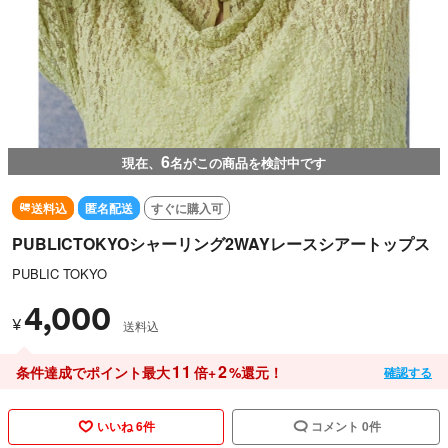
6
現在、
名がこの商品を検討中です
送料込
匿名配送
すぐに購入可
PUBLICTOKYOシャーリング2WAYレースシアートップス
PUBLIC TOKYO
4,000
¥
送料込
11
2
条件達成でポイント最大
倍+
%還元！
確認する
いいね 6件
コメント 0件