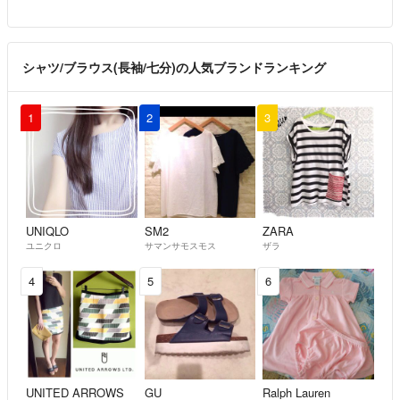
シャツ/ブラウス(長袖/七分)の人気ブランドランキング
1
2
3
UNIQLO
SM2
ZARA
ユニクロ
サマンサモスモス
ザラ
4
5
6
UNITED ARROWS
GU
Ralph Lauren