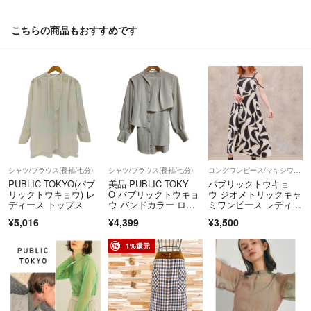
こちらの商品もおすすめです
シャツ/ブラウス(長袖/七分)
シャツ/ブラウス(長袖/七分)
ロングワンピース/マキシワンピース
PUBLIC TOKYO(パブ
美品 PUBLIC TOKY
パブリックトウキョ
リックトウキョウ) レ
O パブリックトウキョ
ウ ジオメトリックキャ
ディース トップス
ウ バンドカラー ロン
ミワンピース レディー
グスリーブ ブラウス 1
ス
¥5,016
¥4,399
¥3,500
62200001 サイズF グ
レージュ レディー
ス 古着 中古 USED
1%還元