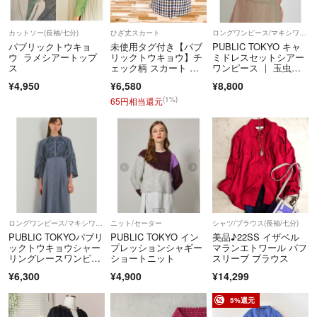
カットソー(長袖/七分)
ひざ丈スカート
ロングワンピース/マキシワンピース
パブリックトウキョ
未使用タグ付き【パブ
PUBLIC TOKYO キャ
ウ ラメシアートップ
リックトウキョウ】チ
ミドレスセットシアー
ス
ェック柄 スカート 総
ワンピース ｜ 玉虫
柄 茶×アイボリー
色 美品
¥4,950
¥6,580
¥8,800
(1%)
65円相当還元
ロングワンピース/マキシワンピース
ニット/セーター
シャツ/ブラウス(長袖/七分)
PUBLIC TOKYOパブリ
PUBLIC TOKYO イン
美品♪22SS イザベル
ックトウキョウシャー
プレッションシャギー
マランエトワール パフ
リングレースワンピー
ショートニット
スリーブ ブラウス
ス
¥6,300
¥4,900
¥14,299
5%還元