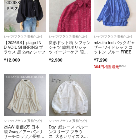
シャツ/ブラウス(長袖/七分)
シャツ/ブラウス(長袖/七分)
シャツ/ブラウス(長袖/七分)
【2026SS】plage IN
変形ドット柄 シフォン
mizuiro ind バックギャ
D VOIL SHIRRING ブ
シャツ 総柄ポリシャ
ザー ワイドシャツ コ
ラウス 黒 2way シャツ
ツ イージーケア 昭和
ットン ブルー FREE
レトロ 日本製
¥12,000
¥2,980
¥7,290
(5%)
364円相当還元
シャツ/ブラウス(長袖/七分)
シャツ/ブラウス(長袖/七分)
25AW 定価2万 日本
Dgy 総レース バルー
製 2way／アーバンリ
ンスリーブ ブラウ
サーチロッソ／長袖シ
ス 大きいサイズ X