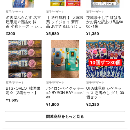
菓子/デザート
菓子/デザート
菓子/デザート
名古屋ふらんす 名古
【 送料無料 】 大塚製
茨城県干し芋 紅はる
屋限定 3個詰め 抹
薬 ソイジョイ 新商
かお得な訳ありB品50
茶 小倉トースト ショ
品 あずき＆ほうじ茶
0g×1袋
コラ
入り 12種 各4本 計48
¥300
¥5,580
¥1,350
本 詰め合わせ アソー
ト セット まとめ買い
菓子/デザート
菓子/デザート
菓子/デザート
BTS×OREO 韓国限
バイロンベイクッキー
UHA味覚糖 シゲキッ
定☆【2箱セット】
×2 BYRON BAY cooki
クス 忍者めし グミ 30
es
個セット
¥1,699
¥1,900
¥2,380
関連商品をもっと見る