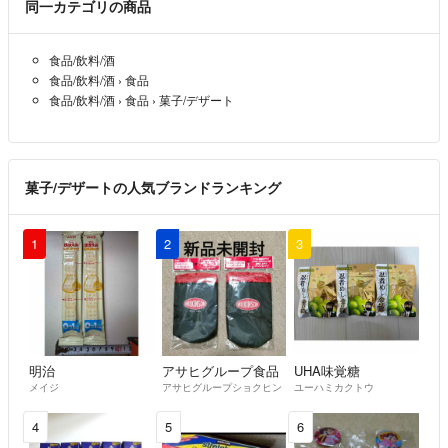
同一カテゴリの商品
食品/飲料/酒
食品/飲料/酒
›
食品
食品/飲料/酒
›
食品
›
菓子/デザート
菓子/デザートの人気ブランドランキング
1
2
3
明治
アサヒグループ食品
UHA味覚糖
メイジ
アサヒグループショクヒン
ユーハミカクトウ
4
5
6