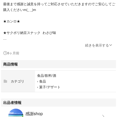
最後まで感謝と誠意を持ってご対応させていただきますのでご安心してご
購入くださいm(_ _)m
★カンロ★
★サクポリ納豆スナック わさび味
10袋(1袋20g)
続きを表示する
8ヶ月前
賞味期限:2026.06.05
商品情報
★即購入大歓迎です＼(^o^)／
食品/飲料/酒
カテゴリ
›
食品
›
菓子/デザート
出品者情報
感謝shop