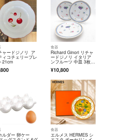
器
食器
チャードジノリ ア
Richard Ginori リチャ
ティコチェリープレ
ードジノリ イタリア
21cm
ンフルーツ 中皿 3枚 1
9cmデザートプレート
,800
¥10,800
セット 金彩 果物柄 SU
14774Q1
器
食器
ホルダー 卵ケー
エルメス HERMES シ
 エッグスタンド 6グ
エスタ ポーセリン イ