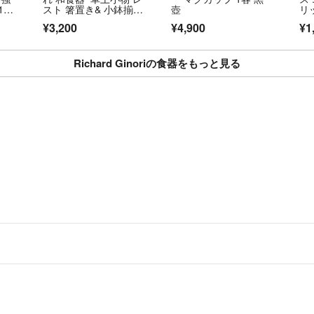
12
スト 箸置き& 小鉢揃
壺
リ
5 客セット
ー
¥3,200
¥4,900
¥1
Richard Ginoriの食器をもっと見る