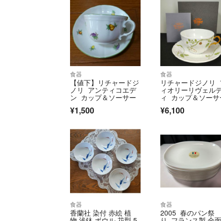
食器
食器
【値下】リチャードジ
リチャードジノリ 
ノリ アンティコエデ
ィオリーリヴェル
ン カップ＆ソーサー
ィ カップ＆ソーサ
¥1,500
¥6,100
食器
食器
香蘭社 染付 赤絵 植
2005 春のパン祭
物 浅鉢 ボウル 花型 5
り フランス製 全