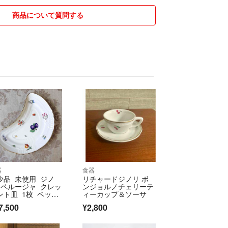
商品について質問する
器
食器
少品 未使用 ジノ
リチャードジノリ ボ
 ペルージャ クレッ
ンジョルノチェリーテ
ント皿 1枚 ベッキ
ィーカップ＆ソーサ
フルーツ
7,500
¥2,800