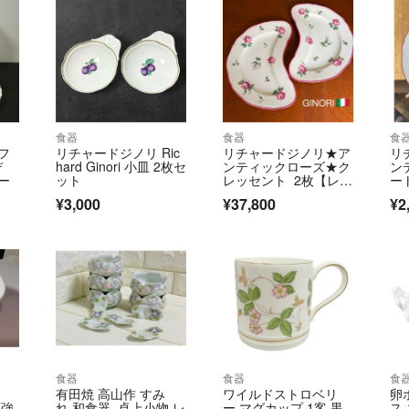
食器
食器
食
フ
リチャードジノリ Ric
リチャードジノリ★ア
リ
デ
hard Ginori 小皿 2枚セ
ンティックローズ★ク
ン
ー
ット
レッセント 2枚【レア
ート
美品】
¥3,000
¥37,800
¥2
食器
食器
食
有田焼 高山作 すみ
ワイルドストロベリ
卵
面強
れ 和食器 卓上小物 レ
ー マグカップ 1客 黒
ス