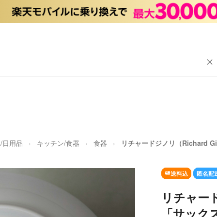
/日用品
キッチン/食器
食器
リチャードジノリ（Richard 
送料込
匿名配
リチャードジ
「サック