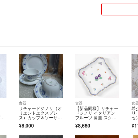
食器
食器
食
リチャードジノリ（オ
【新品同様】リチャー
希
リエントエクスプレ
ドジノリ イタリアン
リ
プア
ス）カップ＆ソーサー
フルーツ 角皿 スクエ
セ
（２客）、プレート
アプレート 21cm 盛
オ
¥8,000
¥8,680
¥1
（１枚）
皿 イタリア製 希少