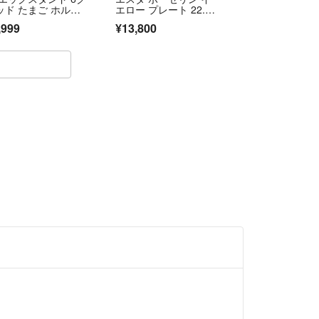
ッド たまご ホルダ
エロー プレート 22.5c
 玉子ケース
m 箱付き 皿
,999
¥13,800