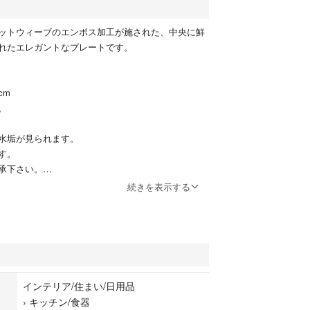
ットウィーブのエンボス加工が施された、中央に鮮
れたエレガントなプレートです。
m
。
水垢が見られます。
す。
承下さい。
続きを表示する
未使用でボードに飾っておりました。
り
ます。
インテリア/住まい/日用品
›
キッチン/食器
がとうございます。