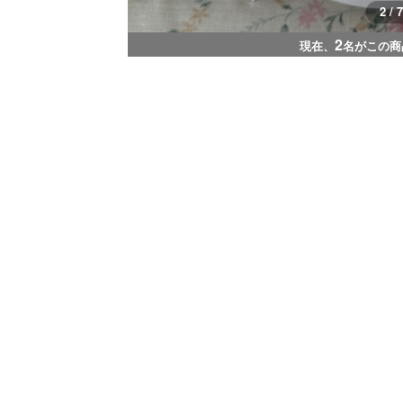
3 / 7
2
現在、
名がこの商