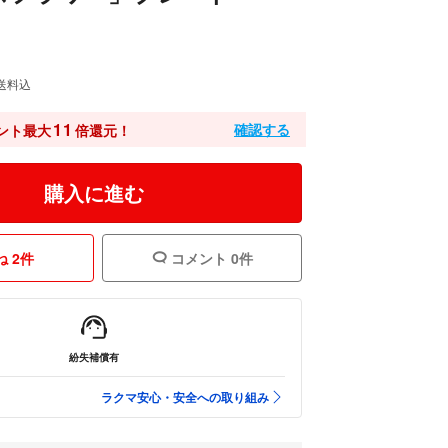
送料込
11
確認する
ント最大
倍還元！
購入に進む
 2件
コメント 0件
紛失補償有
ラクマ安心・安全への取り組み