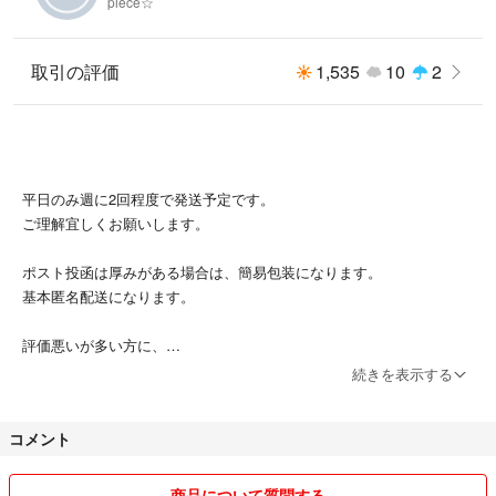
piece☆
取引の評価
1,535
10
2
平日のみ週に2回程度で発送予定です。
ご理解宜しくお願いします。
ポスト投函は厚みがある場合は、簡易包装になります。
基本匿名配送になります。
評価悪いが多い方に、
悪いを付けられました。
続きを表示する
購入された時にメッセージをこちらは一回しました。
相手の方は、一度も連絡きませんでした。
コメント
なのに、毎度送りつけてとか、
有る事無い事書かれました！
最悪な方です。
商品について質問する