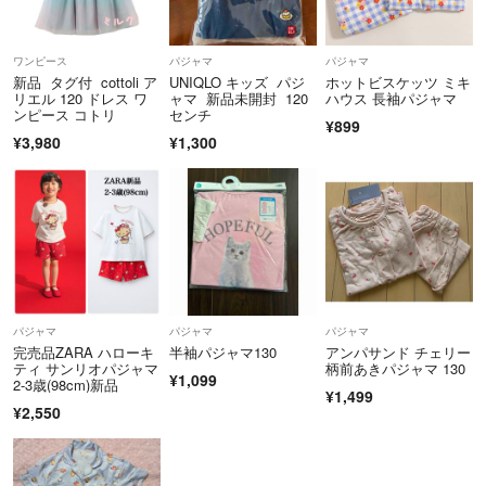
ワンピース
パジャマ
パジャマ
新品 タグ付 cottoli ア
UNIQLO キッズ パジ
ホットビスケッツ ミキ
リエル 120 ドレス ワ
ャマ 新品未開封 120
ハウス 長袖パジャマ
ンピース コトリ
センチ
¥899
¥3,980
¥1,300
パジャマ
パジャマ
パジャマ
完売品ZARA ハローキ
半袖パジャマ130
アンパサンド チェリー
ティ サンリオパジャマ
柄前あきパジャマ 130
¥1,099
2-3歳(98cm)新品
¥1,499
¥2,550