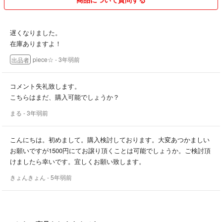
なので、評価悪いが多い方は取引しません。
遅くなりました。
見やすくする為に売れたものは画像は消去していきます。
在庫ありますよ！
piece☆
- 3年弱前
出品者
コメント失礼致します。
こちらはまだ、購入可能でしょうか？
まる
- 3年弱前
こんにちは。初めまして。購入検討しております。大変あつかましい
お願いですが1500円にてお譲り頂くことは可能でしょうか。ご検討頂
けましたら幸いです。宜しくお願い致します。
きょんきょん
- 5年弱前