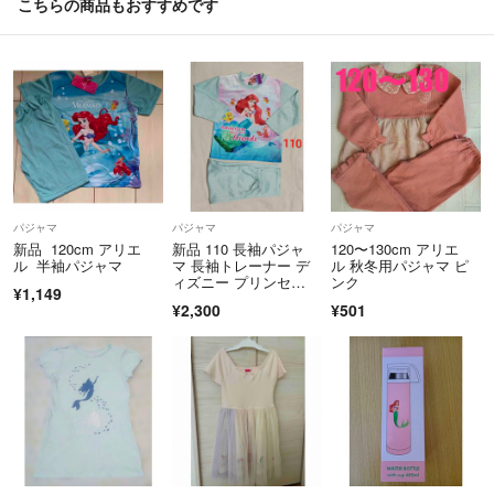
こちらの商品もおすすめです
パジャマ
パジャマ
パジャマ
新品 120cm アリエ
新品 110 長袖パジャ
120〜130cm アリエ
ル 半袖パジャマ
マ 長袖トレーナー デ
ル 秋冬用パジャマ ピ
ィズニー プリンセ
ンク
¥1,149
ス アリエル
¥2,300
¥501