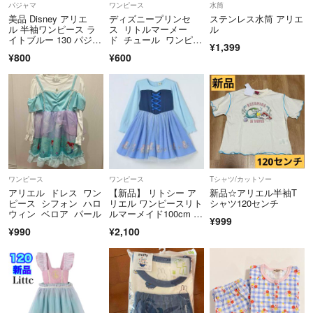
パジャマ
ワンピース
水筒
美品 Disney アリエ
ディズニープリンセ
ステンレス水筒 アリエ
ル 半袖ワンピース ラ
ス リトルマーメー
ル
イトブルー 130 パジャ
ド チュール ワンピー
¥1,399
マ
ス
¥800
¥600
ワンピース
ワンピース
Tシャツ/カットソー
アリエル ドレス ワン
【新品】 リトシー ア
新品☆アリエル半袖T
ピース シフォン ハロ
リエル ワンピースリト
シャツ120センチ
ウィン ベロア パール
ルマーメイド100cm デ
¥999
ィズニー
¥990
¥2,100