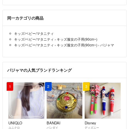
同一カテゴリの商品
キッズ/ベビー/マタニティ
キッズ/ベビー/マタニティ
›
キッズ服女の子用(90cm~)
キッズ/ベビー/マタニティ
›
キッズ服女の子用(90cm~)
›
パジャマ
パジャマの人気ブランドランキング
1
2
3
UNIQLO
BANDAI
Disney
ユニクロ
バンダイ
ディズニー