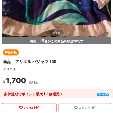
2 / 4
15
現在、
名がこの商品を検討中です
送料込
新品 アリエル パジャマ 130
アリエル
1,700
¥
送料込
11
条件達成でポイント最大
倍還元！
確認する
いいね 15件
コメント 3件