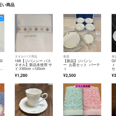
近い商品
タオル/バス用品
食器
食
I
168【ジバンシー バス
【新品】ジバンシ
G
タオル】新品未使用 サ
ー お皿セット パーテ
ィ
スマ
イズ60cm ×120cm
ィ
セ
場グ
製
¥1,280
¥2,500
¥3