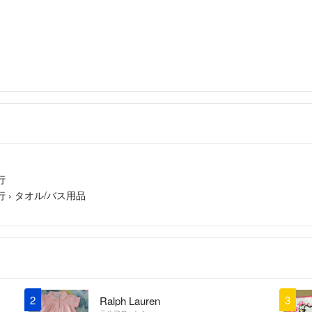
行
行
›
タオル/バス用品
2
3
Ralph Lauren