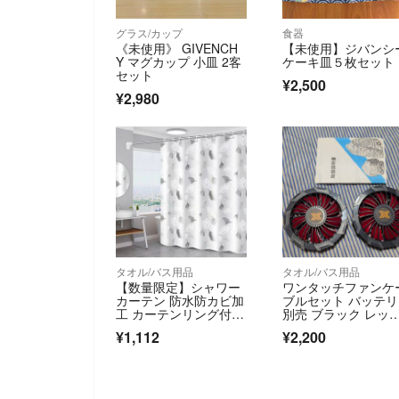
グラス/カップ
食器
《未使用》 GIVENCH
【未使用】ジバンシ
Y マグカップ 小皿 2客
ケーキ皿５枚セット
セット
¥2,500
¥2,980
タオル/バス用品
タオル/バス用品
【数量限定】シャワー
ワンタッチファンケ
カーテン 防水防カビ加
ブルセット バッテ
工 カーテンリング付
別売 ブラック レッド
属 シャワールーム
ancb2brj 自重堂
¥1,112
¥2,200