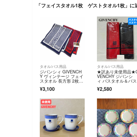
「フェイスタオル1枚 ゲストタオル1枚」に
タオル/バス用品
タオル/バス用品
ジバンシィ GIVENCH
★訳あり未使用品★G
Y ヴィンテージ フェイ
VENCHY ジバンシ
スタオル 長方形 2枚セ
ィ バスタオル＆バ
ット
ットセット お風呂
¥3,100
¥2,580
ッズ バス用品セット