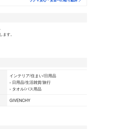
ラクマ安心・安全への取り組み
。
します。
インテリア/住まい/日用品
›
日用品/生活雑貨/旅行
›
タオル/バス用品
GIVENCHY