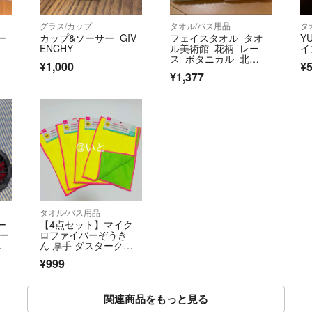
グラス/カップ
タオル/バス用品
タ
ー
カップ&ソーサー GIV
フェイスタオル タオ
Y
ENCHY
ル美術館 花柄 レー
イ
ス ボタニカル 北
¥1,000
¥
欧 上品 エレガント
¥1,377
タオル/バス用品
ー
【4点セット】マイク
リー
ロファイバーぞうき
 f
ん 厚手 ダスタークロ
ス ダイソー 人気商品
¥999
関連商品をもっと見る