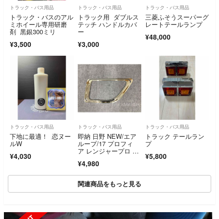
トラック・バス用品
トラック・バス用品
トラック・バス用品
トラック・バスのアル
トラック用 ダブルス
三菱ふそうスーパーグ
ミホイール専用研磨
テッチ ハンドルカバ
レートテールランプ
剤 黒銀300ミリ
ー
¥48,000
¥3,500
¥3,000
トラック・バス用品
トラック・バス用品
トラック・バス用品
下地に最適！ 恋ヌー
即納 日野 NEW/エア
トラック テールラン
ルW
ループ/17 プロフィ
プ
ア レンジャープロ メ
¥4,030
¥5,800
ッキ 安全窓
¥4,980
関連商品をもっと見る
SOLD OUT