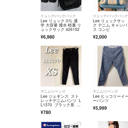
リュック/バックパック
リュック/バックパッ
Lee リュック 31L 通
Lee リュックサッ
学 大容量 撥水 軽量 リ
ク デニム キャンバ
ュックサック 426152
ス コンビ
¥6,980
¥2,000
デニム/ジーンズ
デニム/ジーンズ
Lee ジェギンス スト
Lee ヒッコリーイ
レッチデニムパンツ L
ーパンツ
L1370 ブラック系 X
¥5,999
S
¥780