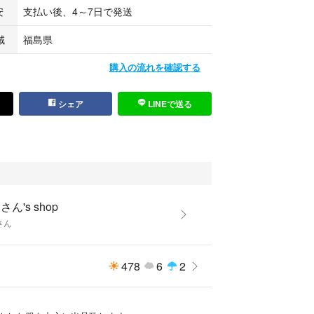
安
支払い後、4～7日で発送
域
福島県
購入の流れを確認する
シェア
LINEで送る
さん's shop
さん
478
6
2