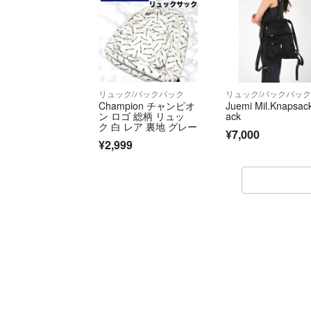
リュック/バックパック
リュック/バックパッ
Champion チャンピオ
Juemi Mil.Knapsack
ン ロゴ 総柄 リュッ
ack
ク 白 レア 裏地 グレー
¥7,000
¥2,999