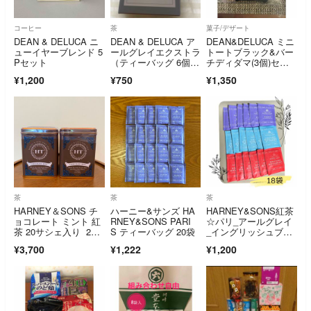
コーヒー
茶
菓子/デザート
DEAN & DELUCA ニ
DEAN & DELUCA ア
DEAN&DELUCA ミニ
ューイヤーブレンド 5
ールグレイエクストラ
トートブラック&バー
Pセット
（ティーバッグ 6個
チディダマ(3個)セッ
入）
ト
¥1,200
¥750
¥1,350
茶
茶
茶
HARNEY＆SONS チ
ハーニー&サンズ HA
HARNEY&SONS紅茶
ョコレート ミント 紅
RNEY&SONS PARI
☆パリ_アールグレイ
茶 20サシェ入り 2缶
S ティーバッグ 20袋
_イングリッシュブレ
セット
ックファスト
¥3,700
¥1,222
¥1,200