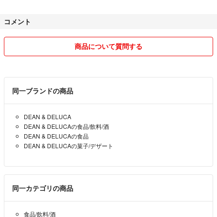
なる場合があります。
コメント
＊長時間コメントの返信がない場合、削除させて頂く場合があります。
＊1000円以下の商品のお値下げはご遠慮下さい。
商品について質問する
＊おまとめ購入の際には、お気持ちお値引きさせて頂きます。
＊提示価格で即購入される方を優先とさせて頂きます。
同一ブランドの商品
＊発送に使用するダンボール等は再利用させて頂いております。
DEAN & DELUCA
DEAN & DELUCAの食品/飲料/酒
＊発送の際、圧縮させて頂く場合があります。
DEAN & DELUCAの食品
DEAN & DELUCAの菓子/デザート
＊最安値方法で発送させて頂きます。
＊購入後のキャンセル、クレーム、返品、返金は受け付けません。
同一カテゴリの商品
＊自宅での管理、保管の為、神経質な方はご遠慮下さい。
食品/飲料/酒
＊お手元に届くまでの紛失、破損等の責任は負えません。ご了承下さ