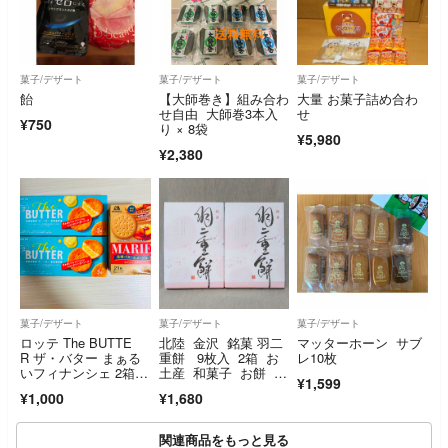
菓子/デザート
菓子/デザート
菓子/デザート
飴
【大師巻き】組み合わ
大量 お菓子詰め合わ
せ自由 大師巻3本入
せ
¥750
り × 8袋
¥5,980
¥2,380
菓子/デザート
菓子/デザート
菓子/デザート
ロッテ The BUTTE
北陸 金沢 銘菓 羽二
マッターホーン サブ
R ザ・バター まぁる
重餅 9枚入 2箱 お
レ10枚
いフィナンシェ 2箱セ
土産 和菓子 お餅 個
¥1,599
ット
包装
¥1,000
¥1,680
関連商品をもっと見る