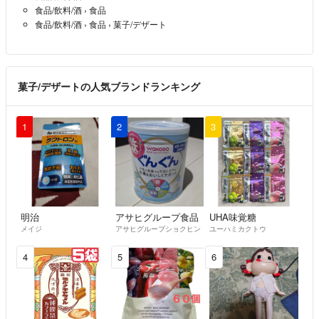
食品/飲料/酒
›
食品
い。ただし、明らかにこちらの不備となる場合は、対応させて頂きます
食品/飲料/酒
›
食品
›
菓子/デザート
ので、評価の前にご連絡下さい。
＊写真と実際の商品の色に少し違いがあるかもしれません。ご了承下さ
い。
菓子/デザートの人気ブランドランキング
＊万が一、汚れ等の見落としがあるかもしれません。ご了承下さい。
1
2
3
＊急に削除になる場合があります。ご了承下さい。
最後まで読んで頂きありがとうございました！
明治
アサヒグループ食品
UHA味覚糖
メイジ
アサヒグループショクヒン
ユーハミカクトウ
4
5
6