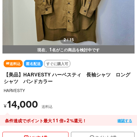
3 / 15
1
現在、
名がこの商品を検討中です
送料込
匿名配送
すぐに購入可
【美品】HARVESTY ハーベスティ 長袖シャツ ロング
シャツ バンドカラー
HARVESTY
14,000
¥
送料込
11
2
条件達成でポイント最大
倍+
%還元！
確認する
いいね 1件
コメント 0件